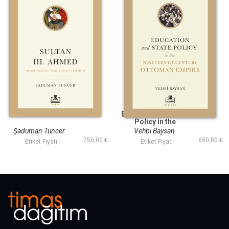
Sultan III. Ahmed
Education and State
Policy in the
Nineteenth Century
Şaduman Tuncer
Vehbi Baysan
Ottoman Empire
750,00 ₺
650,00 ₺
Etiket Fiyatı :
Etiket Fiyatı :