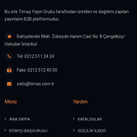
Bu site Timaş Yayın Grubu tarafından üretilen ve dağıtımı yapılan
yayınların B2B platformudur.
Bahçelievler Mah. Zübeyde Hanım Cad. No: 8 Çengelköy/
Üsküdar İstanbul
Tel: 0212 511 24 24
Faks: 0212 512 40 00
satis@timas.com.tr
Menü
Yardım
ANA SAYFA
KATALOGLAR
KİTAPÇI BAŞVURUSU
GİZLİLİK İLKESİ