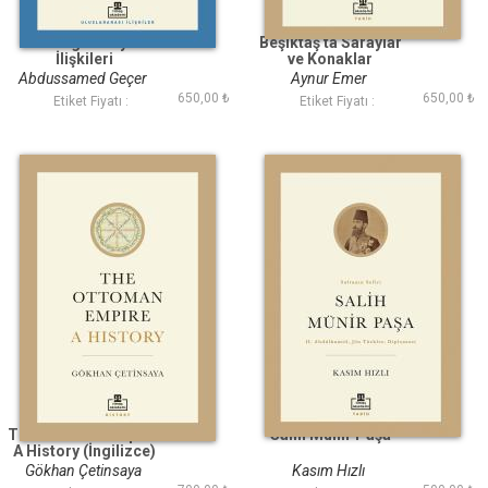
Türk İngiliz Siyasi
Beşiktaş ta Saraylar
İlişkileri
ve Konaklar
Abdussamed Geçer
Aynur Emer
650,00 ₺
650,00 ₺
Etiket Fiyatı :
Etiket Fiyatı :
The Ottoman Empire:
Salih Münir Paşa
A History (İngilizce)
Gökhan Çetinsaya
Kasım Hızlı