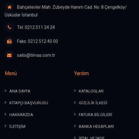
Bahçelievler Mah. Zübeyde Hanım Cad. No: 8 Çengelköy/
Üsküdar İstanbul
Tel: 0212 511 24 24
Faks: 0212 512 40 00
satis@timas.com.tr
Menü
Yardım
ANA SAYFA
KATALOGLAR
KİTAPÇI BAŞVURUSU
GİZLİLİK İLKESİ
HAKKIMIZDA
FATURA BİLGİLERİ
İLETİŞİM
BANKA HESAPLARI
İPTAL VE İADE