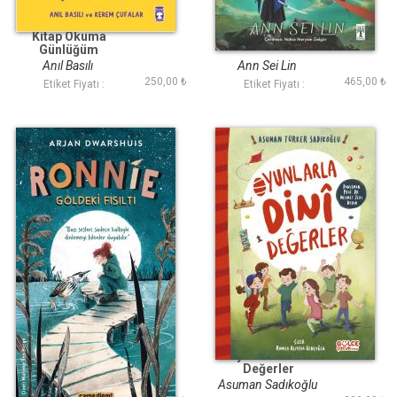
Kitap Okuma
Asi Ateş
Günlüğüm
Anıl Basılı
Ann Sei Lin
250,00 ₺
465,00 ₺
Etiket Fiyatı :
Etiket Fiyatı :
Ronnie - Göldeki
Oyunlarla Dini
Fısıltı
Değerler
Arjan Dwarshuis
Asuman Sadıkoğlu