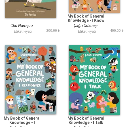
Mandalina Yeşili
My Book of General
Knowledge - I Know
Cho Nam-joo
Çağrı Odabaşı
200,00 ₺
400,00 ₺
Etiket Fiyatı :
Etiket Fiyatı :
My Book of General
My Book of General
Knowledge - I
Knowledge - I Talk
Recognize