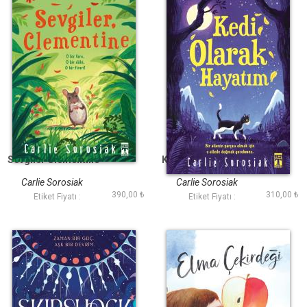
Sevgiler Clementine
Kedi Olarak Hayatım
Carlie Sorosiak
Carlie Sorosiak
390,00 ₺
310,00 ₺
Etiket Fiyatı :
Etiket Fiyatı :