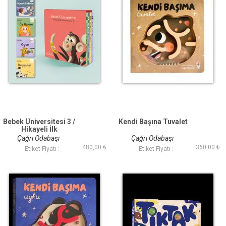
Bebek Üniversitesi 3 /
Kendi Başına Tuvalet
Hikayeli İlk
Kavramlarım Set (4
Çağrı Odabaşı
Çağrı Odabaşı
Kitap)
480,00 ₺
360,00 ₺
Etiket Fiyatı :
Etiket Fiyatı :