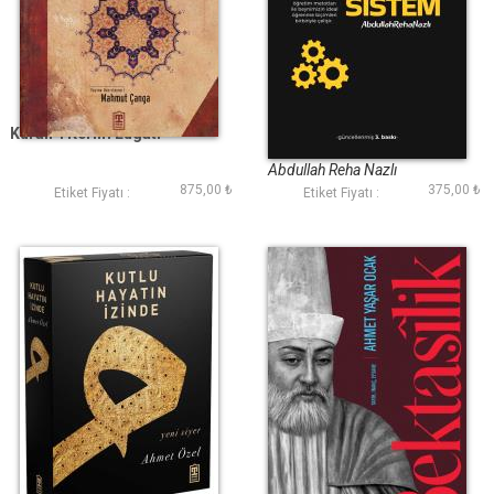
Kuran-ı Kerim Lügati
The Sistem
Abdullah Reha Nazlı
875,00 ₺
375,00 ₺
Etiket Fiyatı :
Etiket Fiyatı :