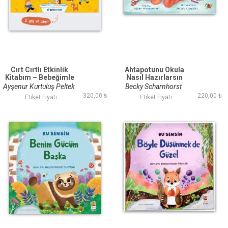
Cırt Cırtlı Etkinlik
Ahtapotunu Okula
Kitabım – Bebeğimle
Nasıl Hazırlarsın
Bir Gün (2+ Yaş)
Ayşenur Kurtuluş Peltek
Becky Scharnhorst
320,00 ₺
220,00 ₺
Etiket Fiyatı :
Etiket Fiyatı :