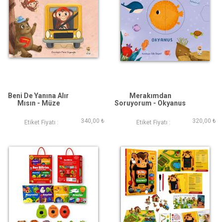
Beni De Yanına Alır
Merakımdan
Mısın - Müze
Soruyorum - Okyanus
Yolculuğu
340,00 ₺
320,00 ₺
Etiket Fiyatı :
Etiket Fiyatı :