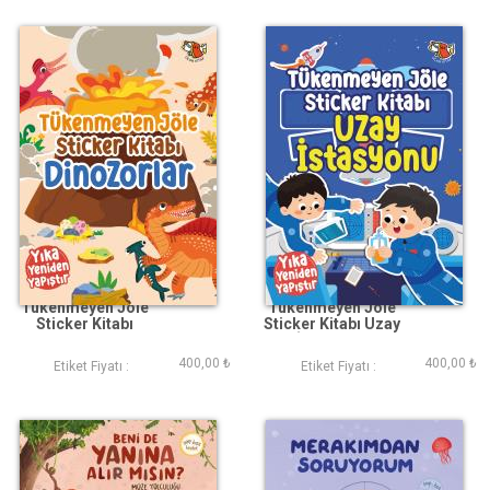
Tükenmeyen Jöle
Tükenmeyen Jöle
Sticker Kitabı
Sticker Kitabı Uzay
Dinozorlar
İstasyonu
400,00 ₺
400,00 ₺
Etiket Fiyatı :
Etiket Fiyatı :