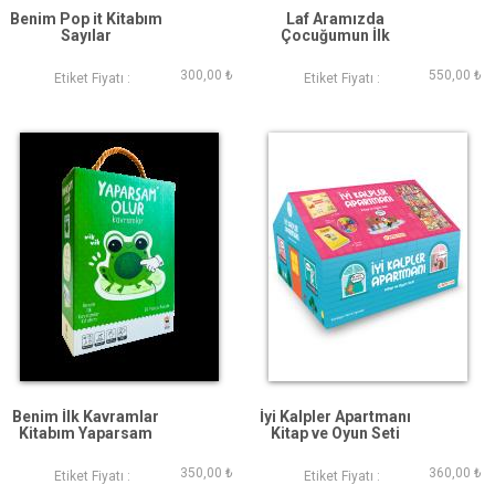
Benim Pop it Kitabım
Laf Aramızda
Sayılar
Çocuğumun İlk
Konuşma Kutusu 14
Parça Puzzle
300,00 ₺
550,00 ₺
Etiket Fiyatı :
Etiket Fiyatı :
Konuşma Kartı ve
Kitap
Benim İlk Kavramlar
İyi Kalpler Apartmanı
Kitabım Yaparsam
Kitap ve Oyun Seti
Olur
350,00 ₺
360,00 ₺
Etiket Fiyatı :
Etiket Fiyatı :