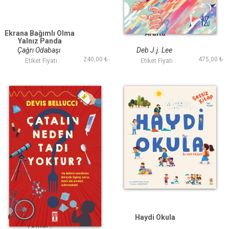
Ekrana Bağımlı Olma
Arafta
Yalnız Panda
Çağrı Odabaşı
Deb J.j. Lee
240,00 ₺
475,00 ₺
Etiket Fiyatı :
Etiket Fiyatı :
Çatalın Neden Tadı
Haydi Okula
Yoktur?