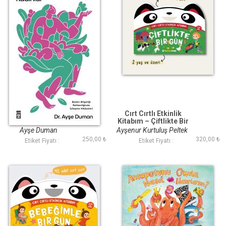
Koltuğumdaki
Cırt Cırtlı Etkinlik
Kadınlar
Kitabım – Çiftlikte Bir
Gün (2+ Yaş)
Ayşe Duman
Ayşenur Kurtuluş Peltek
250,00 ₺
320,00 ₺
Etiket Fiyatı :
Etiket Fiyatı :