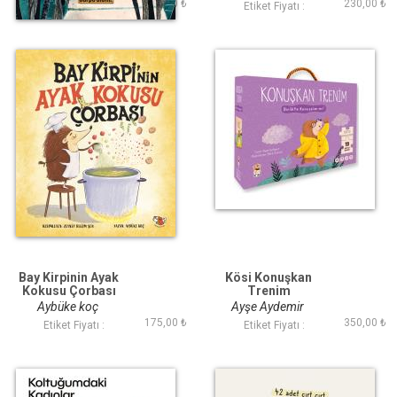
250,00 ₺
230,00 ₺
Etiket Fiyatı :
Etiket Fiyatı :
Bay Kirpinin Ayak
Kösi Konuşkan
Kokusu Çorbası
Trenim
Aybüke koç
Ayşe Aydemir
175,00 ₺
350,00 ₺
Etiket Fiyatı :
Etiket Fiyatı :