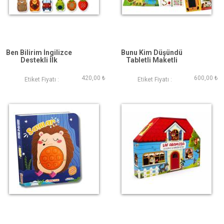
Ben Bilirim İngilizce
Bunu Kim Düşündü
Destekli İlk
Tabletli Maketli
Kitaplarım 4 kitap 6
Etkinlik Kitabı
Magnetli Dokun
420,00 ₺
600,00 ₺
Etiket Fiyatı :
Etiket Fiyatı :
Hisset Kart