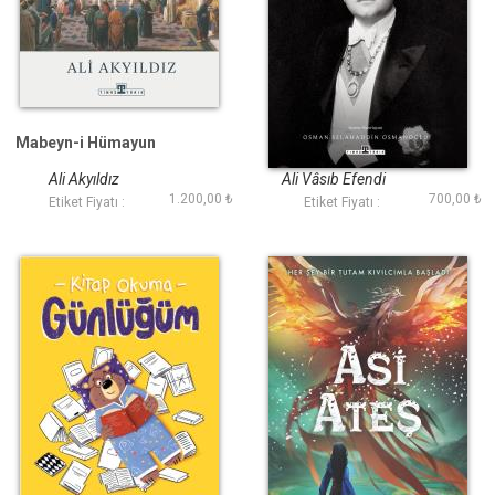
Mabeyn-i Hümayun
Bir Şehzadenin
Hatıratı
Ali Akyıldız
Ali Vâsıb Efendi
1.200,00 ₺
700,00 ₺
Etiket Fiyatı :
Etiket Fiyatı :