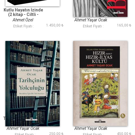
Kutlu Hayatın İzinde
Bektaşilik
(2 kitap - Ciltli -
Kutulu)
Ahmet Özel
Ahmet Yaşar Ocak
1.450,00 ₺
165,00 ₺
Etiket Fiyatı :
Etiket Fiyatı :
Tarihçinin Yolculuğu
İslam Türk
İnançlarında Hızır
Yahut Hızır İlyas Kültü
Ahmet Yaşar Ocak
Ahmet Yaşar Ocak
250,00 ₺
450,00 ₺
Etiket Fiyatı :
Etiket Fiyatı :