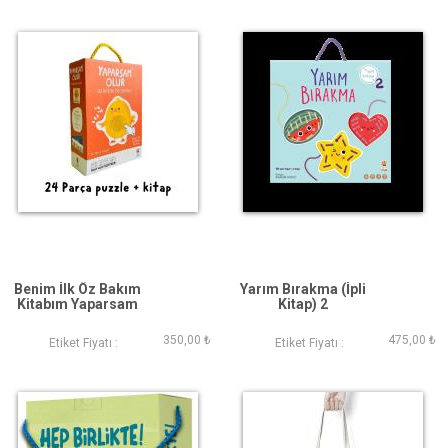
Benim İlk Öz Bakım
Yarım Bırakma (İpli
Kitabım Yaparsam
Kitap) 2
Olur
350,00 ₺
475,00 ₺
Etiket Fiyatı :
Etiket Fiyatı :