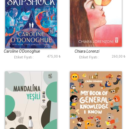
Skipshock
Elma Çekirdeği
Caroline O'Donoghue
Chiara Lorenzi
475,00 ₺
260,00 ₺
Etiket Fiyatı :
Etiket Fiyatı :