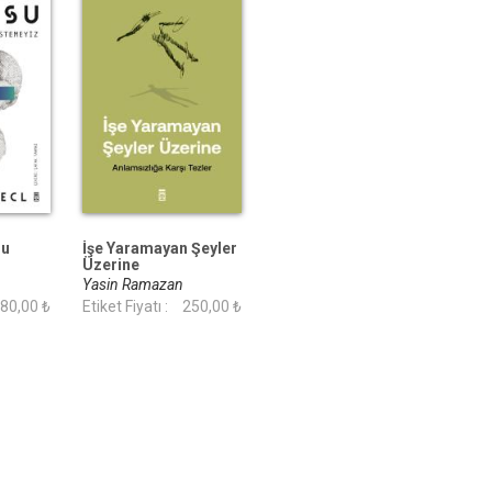
su
İşe Yaramayan Şeyler
Üzerine
Yasin Ramazan
80,00 ₺
Etiket Fiyatı :
250,00 ₺