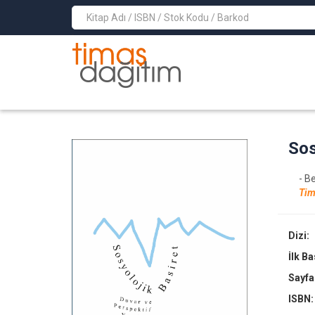
>
Sos
- Be
Tim
Dizi:
İlk B
Sayfa
ISBN