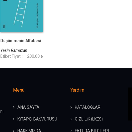
Düşünmenin Alfabesi
Yasin Ramazan
Etiket Fiyatı :
200,00 ₺
Menü
Yardım
ANA SAYFA
KATALOGLAR
mı
KİTAPÇI BAŞVURUSU
GİZLİLİK İLKESİ
HAKKIMIZDA
FATURA BİLGİLERİ