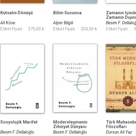
Kutsalın Dönüşü
Bilim Susunca
Zamanın İçind
Zamanın Dışın
Ali Köse
Alper Bilgili
Besim F. Dellalo
Etiket Fiyatı :
375,00 ₺
Etiket Fiyatı :
200,00 ₺
Etiket Fiyatı :
3
Sosyolojik Marifet
Modernleşmenin
Türk Muhaseb
Zihniyet Dünyası
Filozofları
Besim F. Dellaloğlu
Besim F. Dellaloğlu
Dursun Ali Yaz