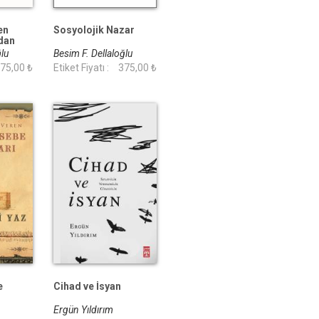
en
Sosyolojik Nazar
dan
ğlu
Besim F. Dellaloğlu
75,00 ₺
Etiket Fiyatı :
375,00 ₺
e
Cihad ve İsyan
Ergün Yıldırım