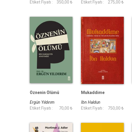
Etiket Fiyatı :
350,00 ₺
Etiket Fiyatı :
275,00 ₺
Öznenin Ölümü
Mukaddime
Ergün Yıldırım
İbn Haldun
Etiket Fiyatı :
70,00 ₺
Etiket Fiyatı :
750,00 ₺