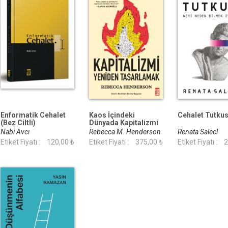
Enformatik Cehalet
Kaos İçindeki
Cehalet Tutku
(Bez Ciltli)
Dünyada Kapitalizmi
Yeniden Tasarlamak
Nabi Avcı
Rebecca M. Henderson
Renata Salecl
Etiket Fiyatı :
120,00 ₺
Etiket Fiyatı :
375,00 ₺
Etiket Fiyatı :
2