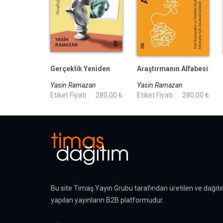
Gerçeklik Yeniden
Araştırmanın Alfabesi
Yasin Ramazan
Yasin Ramazan
Etiket Fiyatı :
280,00 ₺
Etiket Fiyatı :
280,00 ₺
Bu site Timaş Yayın Grubu tarafından üretilen ve dağıtı
yapılan yayınların B2B platformudur.