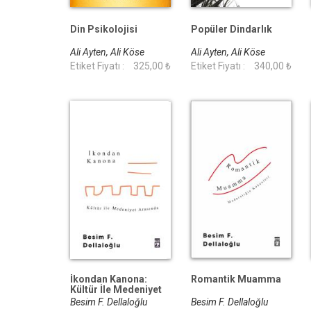
Din Psikolojisi
Popüler Dindarlık
Ali Ayten, Ali Köse
Ali Ayten, Ali Köse
Etiket Fiyatı :
325,00 ₺
Etiket Fiyatı :
340,00 ₺
İkondan Kanona:
Romantik Muamma
Kültür İle Medeniyet
Arasında
Besim F. Dellaloğlu
Besim F. Dellaloğlu