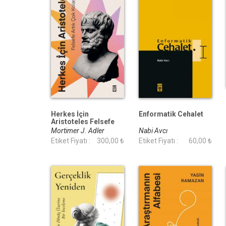
Herkes İçin
Enformatik Cehalet
Aristoteles Felsefe
Artık Çok Kolay
Mortimer J. Adler
Nabi Avcı
Etiket Fiyatı :
300,00 ₺
Etiket Fiyatı :
60,00 ₺