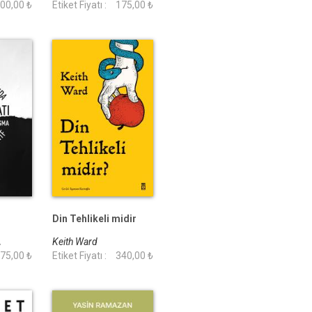
00,00 ₺
Etiket Fiyatı :
175,00 ₺
Din Tehlikeli midir
,
Keith Ward
75,00 ₺
Etiket Fiyatı :
340,00 ₺