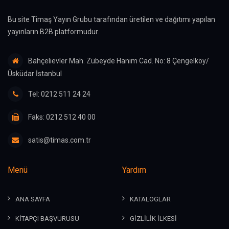
Bu site Timaş Yayın Grubu tarafından üretilen ve dağıtımı yapılan
yayınların B2B platformudur.
Bahçelievler Mah. Zübeyde Hanım Cad. No: 8 Çengelköy/
Üsküdar İstanbul
Tel: 0212 511 24 24
Faks: 0212 512 40 00
satis@timas.com.tr
Menü
Yardım
ANA SAYFA
KATALOGLAR
KİTAPÇI BAŞVURUSU
GİZLİLİK İLKESİ