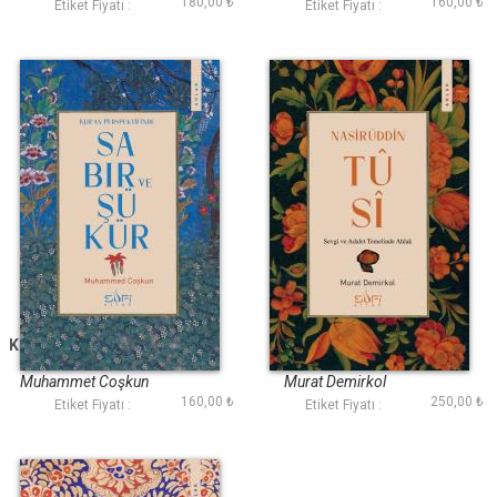
180,00 ₺
160,00 ₺
Etiket Fiyatı :
Etiket Fiyatı :
Kuran Perspektifinde
Nasirüddin Tûsî
Sabır ve Şükür
Muhammet Coşkun
Murat Demirkol
160,00 ₺
250,00 ₺
Etiket Fiyatı :
Etiket Fiyatı :