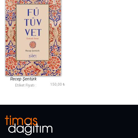
Fütüvvet
Recep Şentürk
150,00 ₺
Etiket Fiyatı :