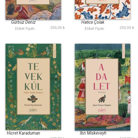
İbn Sina
Muhasibi
Gürbüz Deniz
Hatice Çolak
200,00 ₺
250,00 ₺
Etiket Fiyatı :
Etiket Fiyatı :
Tevekkül
Adalet
Hicret Karaduman
İbn Miskeveyh