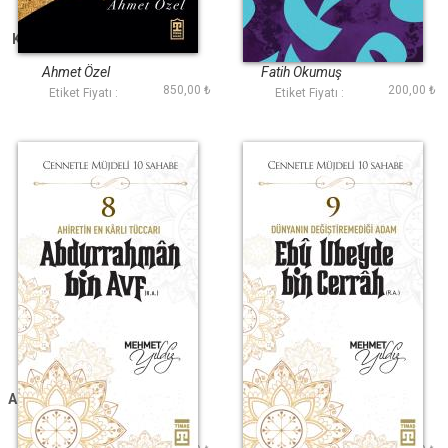
Kutlu Hayatın İzinde
Hz Muhammedin
Yaşam Öyküsü
Ahmet Özel
Fatih Okumuş
850,00 ₺
200,00 ₺
Etiket Fiyatı :
Etiket Fiyatı :
Abdurrahman Bin Avf
Ebu Ubeyde Bin
(R.A.)
Cerrah (R.A.)
Mehmet Yıldız
Mehmet Yıldız