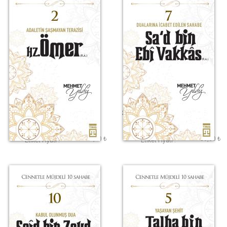
Hz. Ömer (R.A.)
Sad Bin Ebi Vakkas
(R.A.)
Mehmet Yıldız
Mehmet Yıldız
120,00 ₺
80,00 ₺
Etiket Fiyatı :
Etiket Fiyatı :