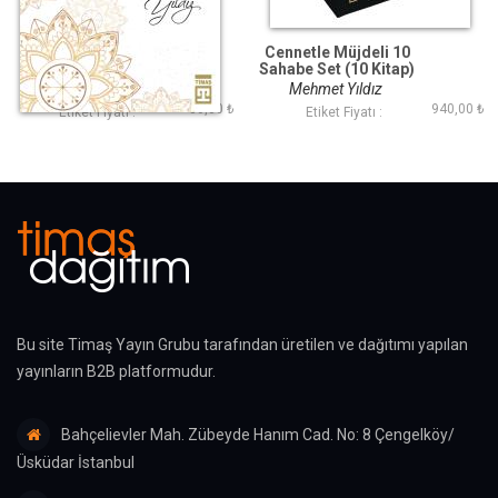
Zübeyr Bin Avvam
Cennetle Müjdeli 10
(R.A.)
Sahabe Set (10 Kitap)
Mehmet Yıldız
Mehmet Yıldız
80,00 ₺
940,00 ₺
Etiket Fiyatı :
Etiket Fiyatı :
Bu site Timaş Yayın Grubu tarafından üretilen ve dağıtımı yapılan
yayınların B2B platformudur.
Bahçelievler Mah. Zübeyde Hanım Cad. No: 8 Çengelköy/
Üsküdar İstanbul