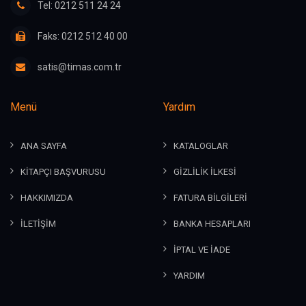
Tel: 0212 511 24 24
Faks: 0212 512 40 00
satis@timas.com.tr
Menü
Yardım
ANA SAYFA
KATALOGLAR
KİTAPÇI BAŞVURUSU
GİZLİLİK İLKESİ
HAKKIMIZDA
FATURA BİLGİLERİ
İLETİŞİM
BANKA HESAPLARI
İPTAL VE İADE
YARDIM