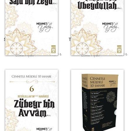
Said Bin Zeyd (R.A.)
Talha Bin Ubeydullah
(R.A.)
Mehmet Yıldız
Mehmet Yıldız
80,00 ₺
80,00 ₺
Etiket Fiyatı :
Etiket Fiyatı :