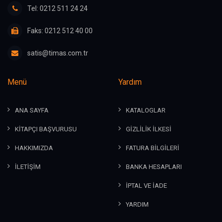
Tel: 0212 511 24 24
Faks: 0212 512 40 00
satis@timas.com.tr
Menü
Yardım
ANA SAYFA
KATALOGLAR
KİTAPÇI BAŞVURUSU
GİZLİLİK İLKESİ
HAKKIMIZDA
FATURA BİLGİLERİ
İLETİŞİM
BANKA HESAPLARI
İPTAL VE İADE
YARDIM