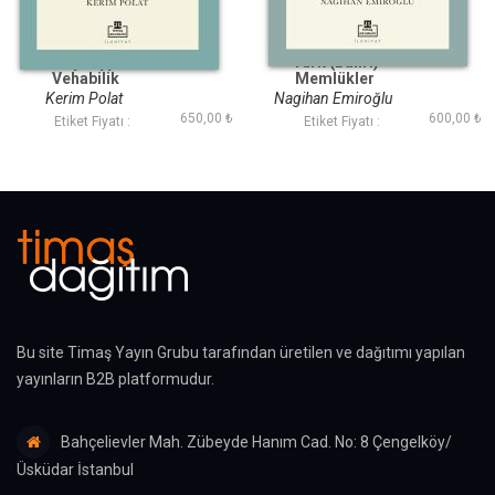
İbn Teymiyye ve
Türk (Bahri)
Vehabilik
Memlükler
Döneminde Hadis
Kerim Polat
Nagihan Emiroğlu
İlmi
650,00 ₺
600,00 ₺
Etiket Fiyatı :
Etiket Fiyatı :
Bu site Timaş Yayın Grubu tarafından üretilen ve dağıtımı yapılan
yayınların B2B platformudur.
Bahçelievler Mah. Zübeyde Hanım Cad. No: 8 Çengelköy/
Üsküdar İstanbul