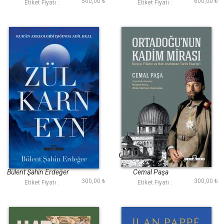
500,00 ₺
600,00 ₺
Etiket Fiyatı :
Etiket Fiyatı :
Zülkarneyn
Ortadoğunun Kadim
Mirası
Bülent Şahin Erdeğer
Cemal Paşa
300,00 ₺
300,00 ₺
Etiket Fiyatı :
Etiket Fiyatı :