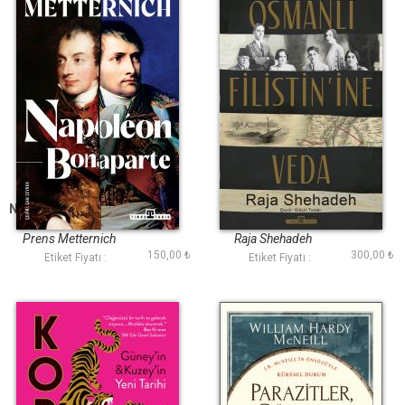
Napoleon Bonaparte
Osmanlı Filistinine
Veda
Prens Metternich
Raja Shehadeh
150,00 ₺
300,00 ₺
Etiket Fiyatı :
Etiket Fiyatı :