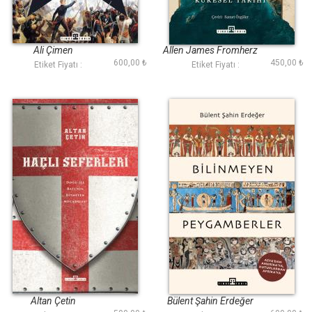
Avrupa Tarihi
Dünyanın Merkezi
Taş Devrinden
Günümüze Basra
Ali Çimen
Allen James Fromherz
Körfezi nin Küresel
600,00 ₺
450,00 ₺
Etiket Fiyatı :
Etiket Fiyatı :
Tarihi
Haçlı Seferleri
Bilinmeyen
Peygamberler
Altan Çetin
Bülent Şahin Erdeğer