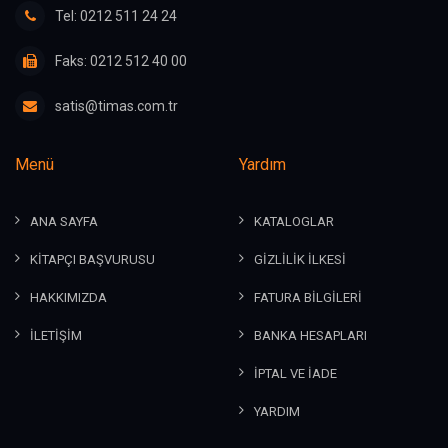
Tel: 0212 511 24 24
Faks: 0212 512 40 00
satis@timas.com.tr
Menü
Yardım
ANA SAYFA
KATALOGLAR
KİTAPÇI BAŞVURUSU
GİZLİLİK İLKESİ
HAKKIMIZDA
FATURA BİLGİLERİ
İLETİŞİM
BANKA HESAPLARI
İPTAL VE İADE
YARDIM