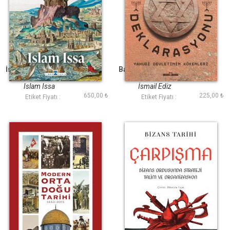
İskenderiye Dünyayı
Balfour Deklarasyonu
Değiştiren Şehir
Islam Issa
İsmail Ediz
650,00 ₺
225,00 ₺
Etiket Fiyatı :
Etiket Fiyatı :