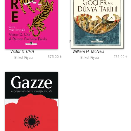
Kore
Parazitler Göçler ve
Dünya Tarihi
Victor D. CHA
William H. McNeill
375,00 ₺
275,00 ₺
Etiket Fiyatı :
Etiket Fiyatı :