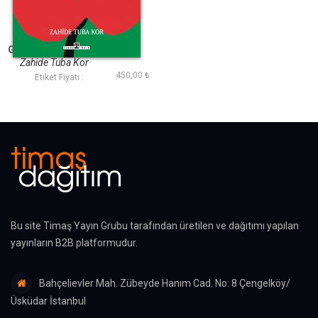
Gazze Geçmişten
Günümüze Direnişin
Toprağı
Zahide Tuba Kor
450,00 ₺
Etiket Fiyatı :
Bu site Timaş Yayın Grubu tarafından üretilen ve dağıtımı yapılan
yayınların B2B platformudur.
Bahçelievler Mah. Zübeyde Hanım Cad. No: 8 Çengelköy/
Üsküdar İstanbul