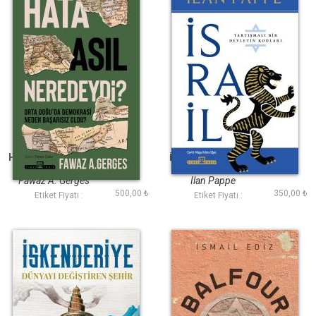
Hata Asıl Neredeydi
İsrail Tartışmalı Bir
Ülkenin Kodları
Fawaz A. Gerges
Ilan Pappe
500,00 ₺
350,00 ₺
Etiket Fiyatı :
Etiket Fiyatı :