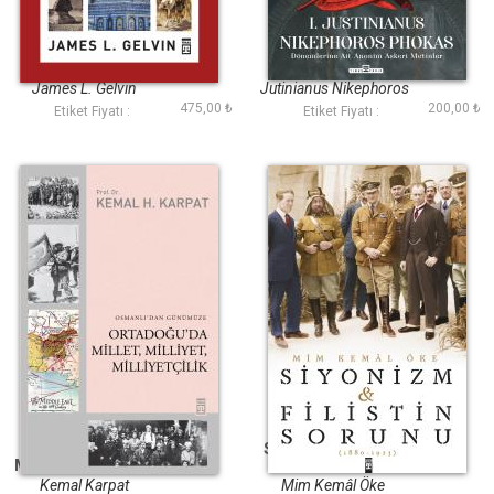
Modern Ortadoğu
Çarpışma
Tarihi (Ciltli)
James L. Gelvin
Jutinianus Nikephoros
475,00 ₺
200,00 ₺
Phokas
Etiket Fiyatı :
Etiket Fiyatı :
Ortadoğuda Millet
Siyonizm ve Filistin
Milliyet Milliyetçilik
Sorunu
Kemal Karpat
Mim Kemâl Öke