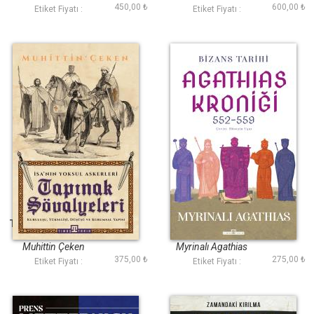
450,00 ₺
600,00 ₺
Etiket Fiyatı :
Etiket Fiyatı :
Tapınak Şövalyeleri
Bizans Tarihi:
Agathias Kroniği
(552-559)
Muhittin Çeken
Myrinalı Agathias
375,00 ₺
275,00 ₺
Etiket Fiyatı :
Etiket Fiyatı :