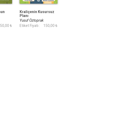
nun
Kraliçenin Kusursuz
Planı
Yusuf Öztoprak
50,00 ₺
Etiket Fiyatı :
150,00 ₺