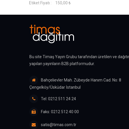
Etiket Fiyatı :
150,00 ₺
Bu site Timaş Yayın Grubu tarafından üretilen ve dağıtı
yapılan yayınların B2B platformudur.
Bahçelievler Mah. Zübeyde Hanım Cad. No: 8
Çengelköy/Üsküdar İstanbul
Tel: 0212 511 24 24
Faks: 0212 512 40 00
satis@timas.com.tr