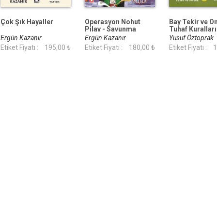
Çok Şık Hayaller
Operasyon Nohut
Bay Tekir ve O
Pilav - Savunma
Tuhaf Kuralları
Hakkı
Ergün Kazanır
Ergün Kazanır
Yusuf Öztoprak
Etiket Fiyatı :
195,00 ₺
Etiket Fiyatı :
180,00 ₺
Etiket Fiyatı :
1