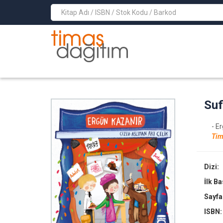
>
Suf
- E
Tim
Dizi:
İlk B
Sayfa
ISBN