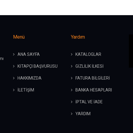
Menü
Yardım
ANA SAYFA
KATALOGLAR
mı
KİTAPÇI BAŞVURUSU
GİZLİLİK İLKESİ
HAKKIMIZDA
FATURA BİLGİLERİ
İLETİŞİM
BANKA HESAPLARI
İPTAL VE İADE
YARDIM