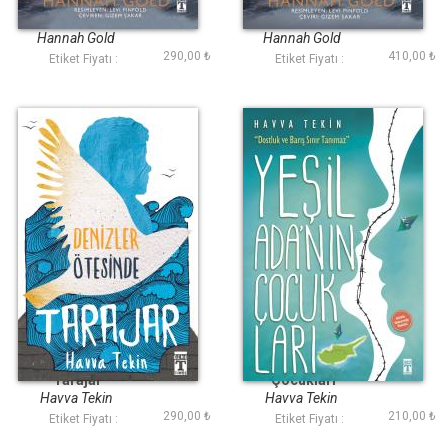
Son Ayı
Son Ayı (Ciltli
Şömizli)
Hannah Gold
Hannah Gold
290,00 ₺
410,00 ₺
Etiket Fiyatı :
Etiket Fiyatı :
Denizler Ötesinde
Yeşil Adanın
Tarajar
Çocukları
Havva Tekin
Havva Tekin
290,00 ₺
210,00 ₺
Etiket Fiyatı :
Etiket Fiyatı :