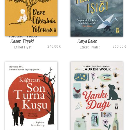
Dere Ülkesinin
Her Şeyin Işığı
Yolcusu - Hebo
Kasım Tiryaki
Katya Balen
240,00 ₺
360,00 ₺
Etiket Fiyatı :
Etiket Fiyatı :