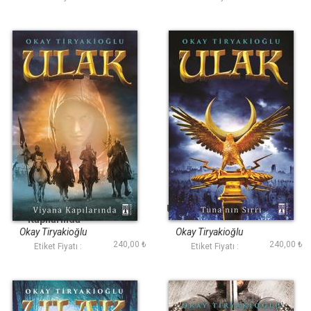
Ulak - Viyana
Ulak - Tunanın Sırrı
Kapılarında
Okay Tiryakioğlu
Okay Tiryakioğlu
240,00 ₺
240,00 ₺
Etiket Fiyatı :
Etiket Fiyatı :