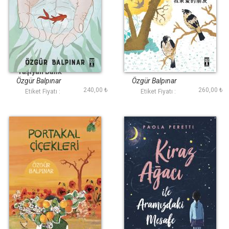
Dünyayı Sırtında
Canım Arkadaşım
Taşıyan Balık
Özgür Balpınar
Özgür Balpınar
240,00 ₺
260,00 ₺
Etiket Fiyatı :
Etiket Fiyatı :