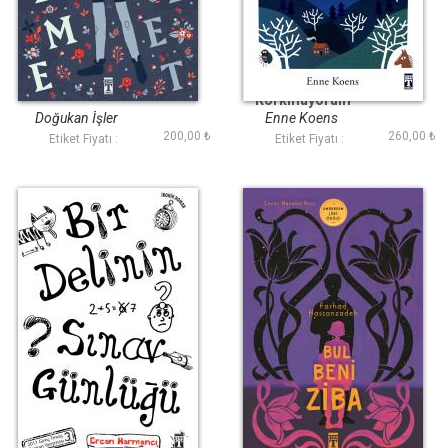
Kekeme Hamlet
Ben Vincent ve
Korkmuyorum
Doğukan İ̇şler
Enne Koens
200,00 ₺
260,00 ₺
Etiket Fiyatı :
Etiket Fiyatı :
Bir Delinin Sınav
Bul Beni Ziba