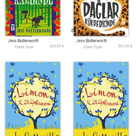
Vahşi Doğanın
Dağlar Kükrediğinde
Kalbinde
Jess Butterworth
Jess Butterworth
420,00 ₺
360,00 ₺
Etiket Fiyatı :
Etiket Fiyatı :