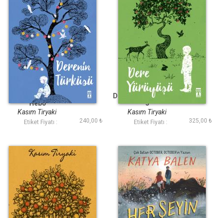
Derenin Türküsü -
Dere Yürüyüşü - Hebo
Hebo
3
Kasım Tiryaki
Kasım Tiryaki
240,00 ₺
325,00 ₺
Etiket Fiyatı :
Etiket Fiyatı :