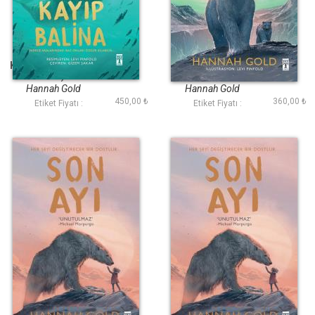
Kayıp Balina (Fleksi
Ayı Dönüyor
Cilt)
Hannah Gold
Hannah Gold
450,00 ₺
360,00 ₺
Etiket Fiyatı :
Etiket Fiyatı :