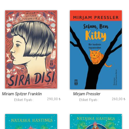
Sıra Dışı
Selam Ben Kitty
Miriam Spitzer Franklin
Mirjam Pressler
290,00 ₺
260,00 ₺
Etiket Fiyatı :
Etiket Fiyatı :