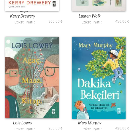
Kağıttan Son Turna
Yankı Dağı
Kuşu
Kerry Drewery
Lauren Wolk
360,00 ₺
450,00 ₺
Etiket Fiyatı :
Etiket Fiyatı :
Ağaç Masa Kitap
Dakika Bekçileri
Lois Lowry
Mary Murphy
200,00 ₺
420,00 ₺
Etiket Fiyatı :
Etiket Fiyatı :