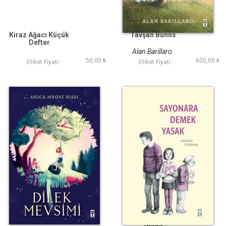
Kiraz Ağacı Küçük
Tavşan Bunns
Defter
Alan Barillaro
50,00 ₺
600,00 ₺
Etiket Fiyatı :
Etiket Fiyatı :
Dilek Mevsimi
Sayonara Demek
Yasak