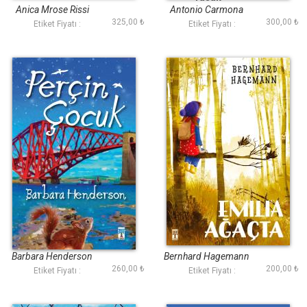
Anica Mrose Rissi
Antonio Carmona
325,00 ₺
300,00 ₺
Etiket Fiyatı :
Etiket Fiyatı :
Perçin Çocuk
Emilia Ağaçta
Barbara Henderson
Bernhard Hagemann
260,00 ₺
200,00 ₺
Etiket Fiyatı :
Etiket Fiyatı :