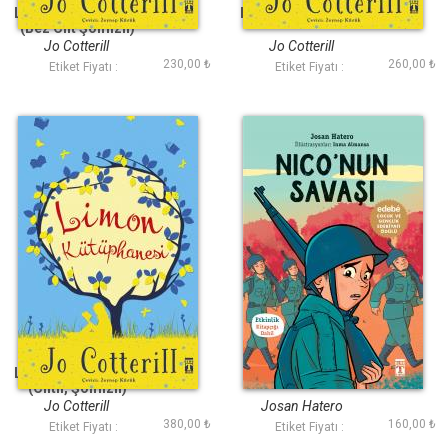
Limon Kütüphanesi
Limon Kütüphanesi
(Bez Cilt Şömizli)
Jo Cotterill
Jo Cotterill
230,00 ₺
260,00 ₺
Etiket Fiyatı :
Etiket Fiyatı :
Limon Kütüphanesi
Niconun Savaşı
(Ciltli, Şömizli)
Jo Cotterill
Josan Hatero
380,00 ₺
160,00 ₺
Etiket Fiyatı :
Etiket Fiyatı :