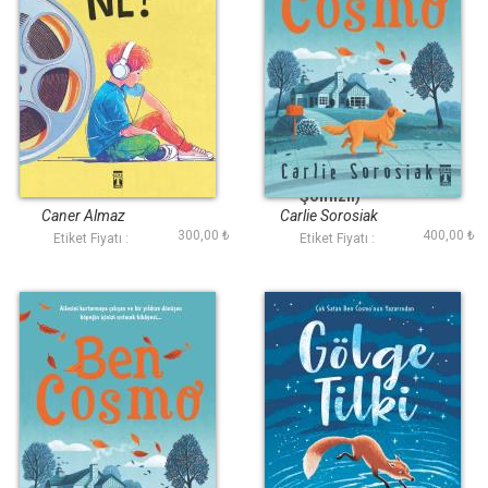
Görevimiz Ne
Ben Cosmo (Ciltli
Şömizli)
Caner Almaz
Carlie Sorosiak
300,00 ₺
400,00 ₺
Etiket Fiyatı :
Etiket Fiyatı :