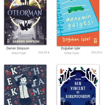
Öteorman
Annemin Gölgesi
Darren Simpson
Doğukan İ̇şler
360,00 ₺
200,00 ₺
Etiket Fiyatı :
Etiket Fiyatı :