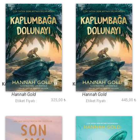
Kaplumbağa Dolunayı
Kaplumbağa Dolunayı
Ciltli Şömizli
Hannah Gold
Hannah Gold
325,00 ₺
445,00 ₺
Etiket Fiyatı :
Etiket Fiyatı :