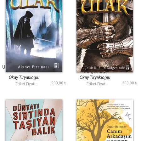
Ulak - Akıncı Fırtınası
Ulak - Çelik Hilalin
Gölgesinde
Okay Tiryakioğlu
Okay Tiryakioğlu
200,00 ₺
200,00 ₺
Etiket Fiyatı :
Etiket Fiyatı :