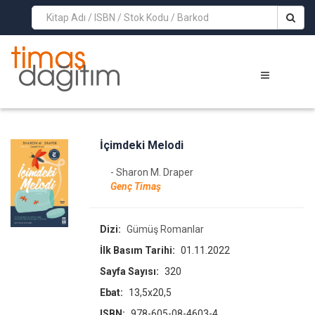
>
İçimdeki Melodi
- Sharon M. Draper
Genç Timaş
Dizi:
Gümüş Romanlar
İlk Basım Tarihi:
01.11.2022
Sayfa Sayısı:
320
Ebat:
13,5x20,5
ISBN:
978-605-08-4603-4