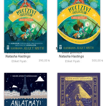
Mucizevi Tatlıcılar
Mucizevi Tatlıcılar 2
Deniz Kraliçesi
Ciltli Şömizli
Natasha Hastings
Natasha Hastings
390,00 ₺
500,00 ₺
Etiket Fiyatı :
Etiket Fiyatı :