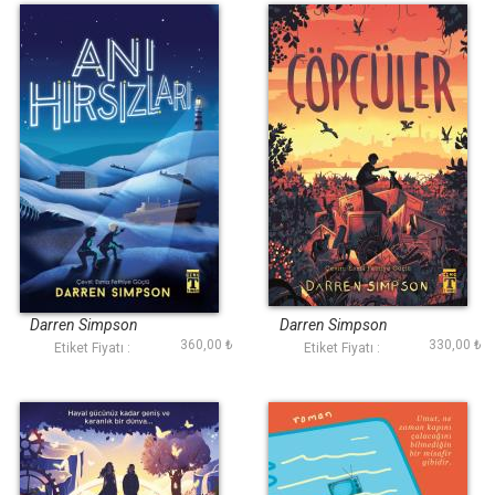
Anı Hırsızları
Çöpçüler
Darren Simpson
Darren Simpson
360,00 ₺
330,00 ₺
Etiket Fiyatı :
Etiket Fiyatı :