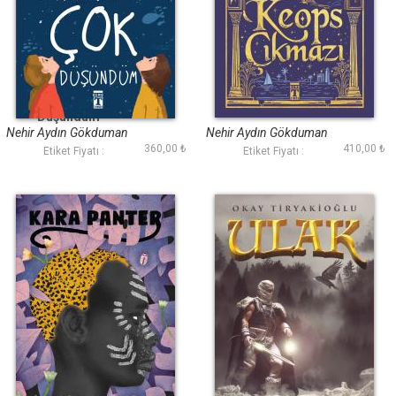
Anlatmayı Çok
Keops Çıkmazı
Düşündüm
Nehir Aydın Gökduman
Nehir Aydın Gökduman
360,00 ₺
410,00 ₺
Etiket Fiyatı :
Etiket Fiyatı :