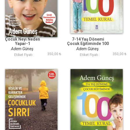
Çocuk Neyi Neden
7-14 Yaş Dönemi
Yapar-1
Çocuk Eğitiminde 100
Temel Kural
Adem Güneş
Adem Güneş
350,00 ₺
350,00 ₺
Etiket Fiyatı :
Etiket Fiyatı :