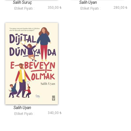
Nasıl Anlatalım?
Rehberi
Salih Suruç
Salih Uyan
350,00 ₺
280,00 ₺
Etiket Fiyatı :
Etiket Fiyatı :
Dijital Dünyada E-
Beveyn Olmak
Salih Uyan
340,00 ₺
Etiket Fiyatı :