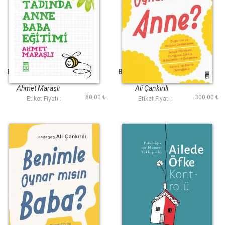
Fıkra Tadında Anne
Benimle Oynar Mısın
Baba Eğitimi
Anne
Ahmet Maraşlı
Ali Çankırılı
80,00 ₺
300,00 ₺
Etiket Fiyatı :
Etiket Fiyatı :