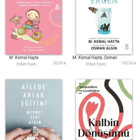
Biraz Hiperaktifiz
Aşk ve Flört
Galiba
Kıskacında Ergen
M. Kemal Hayta
M. Kemal Hayta, Osman
30,00 ₺
150,00 ₺
Algın
Etiket Fiyatı :
Etiket Fiyatı :