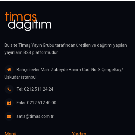
Bu site Timaş Yayın Grubu tarafından üretilen ve dağıtımı yapılan
yayınların B2B platformudur.
Bahçelievler Mah. Zübeyde Hanım Cad. No: 8 Çengelköy/
Üsküdar İstanbul
Tel: 0212 511 24 24
Faks: 0212 512 40 00
satis@timas.com.tr
Menü
Yardım