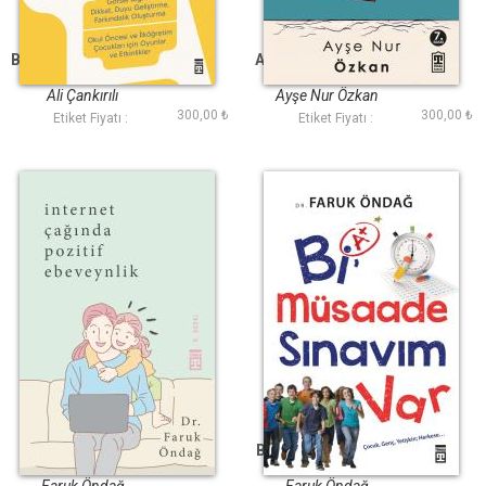
Benimle Oynar mısın
Ailede Öfke Kontrolü
Baba
Ali Çankırılı
Ayşe Nur Özkan
300,00 ₺
300,00 ₺
Etiket Fiyatı :
Etiket Fiyatı :
İnternet Çağında
Bi Müsaade Sınavım
Pozitif Ebeveynlik
Var