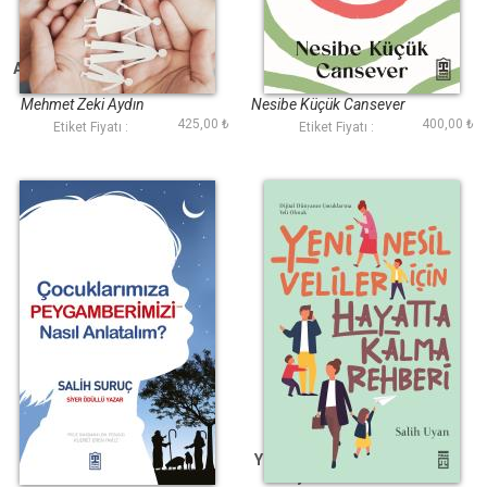
Ailede Ahlak Eğitimi
Kalbin Dönüşümü
Mehmet Zeki Aydın
Nesibe Küçük Cansever
425,00 ₺
400,00 ₺
Etiket Fiyatı :
Etiket Fiyatı :
Çocuklarımıza
Yeni Nesil Veliler İçin
Peygamberimizi
Hayatta Kalma