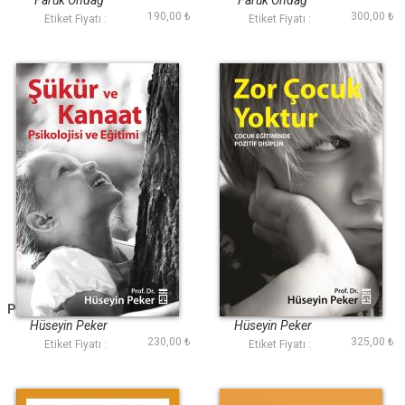
Faruk Öndağ
Faruk Öndağ
190,00 ₺
300,00 ₺
Etiket Fiyatı :
Etiket Fiyatı :
Şükür ve Kanaat
Zor Çocuk Yoktur
Psikolojisi ve Eğitimi
Hüseyin Peker
Hüseyin Peker
230,00 ₺
325,00 ₺
Etiket Fiyatı :
Etiket Fiyatı :