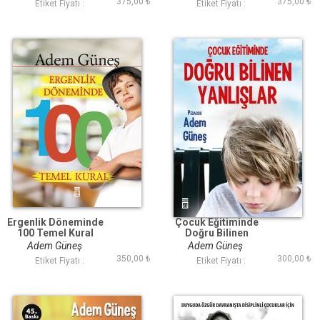
375,00 ₺
375,00 ₺
Etiket Fiyatı :
Etiket Fiyatı :
Ergenlik Döneminde
Çocuk Eğitiminde
100 Temel Kural
Doğru Bilinen
Yanlışlar
Adem Güneş
Adem Güneş
350,00 ₺
300,00 ₺
Etiket Fiyatı :
Etiket Fiyatı :