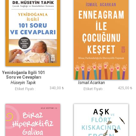
Yenidoğanla İlgili 101
Enneagram ile
Soru ve Cevapları
Çocuğunu Keşfet
Hüseyin Tapik
İsmail Acarkan
340,00 ₺
425,00 ₺
Etiket Fiyatı :
Etiket Fiyatı :