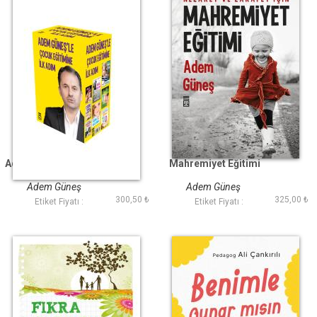
Adem Güneşle Çocuk
Mahremiyet Eğitimi
Eğitimine İlk Adım
SARI
Adem Güneş
Adem Güneş
300,50 ₺
325,00 ₺
Etiket Fiyatı :
Etiket Fiyatı :