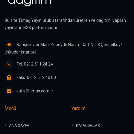
Bu site Timaş Yayın Grubu tarafından üretilen ve dağıtımı yapılan
yayınların B2B platformudur.
Bahçelievler Mah. Zübeyde Hanım Cad. No: 8 Çengelköy/
Üsküdar İstanbul
Tel: 0212 511 24 24
Faks: 0212 512 40 00
satis@timas.com.tr
Menü
Yardım
ANA SAYFA
KATALOGLAR