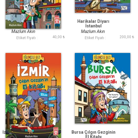
Ankara Çılgın
Harikalar Diyarı
Gezginin El Kitabı
İstanbul
Mazlum Akın
Mazlum Akın
40,00 ₺
200,00 ₺
Etiket Fiyatı :
Etiket Fiyatı :
İzmir Çılgın Gezginin
Bursa Çılgın Gezginin
El Kitabı
El Kitabı