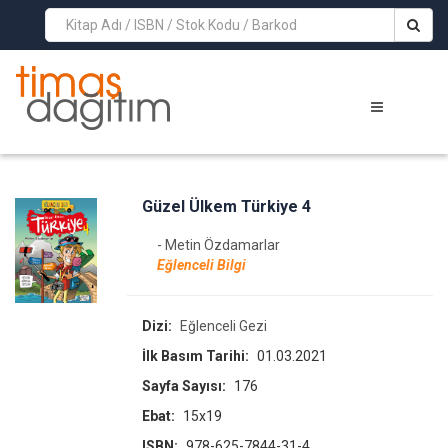
>
Güzel Ülkem Türkiye 4
- Metin Özdamarlar
Eğlenceli Bilgi
Dizi:
Eğlenceli Gezi
İlk Basım Tarihi:
01.03.2021
Sayfa Sayısı:
176
Ebat:
15x19
ISBN:
978-625-7844-31-4