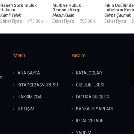
Hanefi Sorumluluk
Mülk ve Hukuk
Fıkıh Usûlünde
Hukuku
Osmanlı Vergi
Lafızların Kesin
Düzeninde Meşruiyet
Problemi
Kamil Yelek
Mesut Kulan
Selma Çakmak
Sorunu
Etiket Fiyatı :
475,00 ₺
Etiket Fiyatı :
750,00 ₺
Etiket Fiyatı :
5
Menü
Yardım
ANA SAYFA
KATALOGLAR
mı
KİTAPÇI BAŞVURUSU
GİZLİLİK İLKESİ
HAKKIMIZDA
FATURA BİLGİLERİ
İLETİŞİM
BANKA HESAPLARI
İPTAL VE İADE
YARDIM