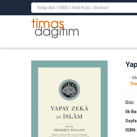
>
Yap
- M
Tim
Dizi:
İlk B
Sayfa
ISBN