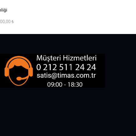
liği
00,00 ₺