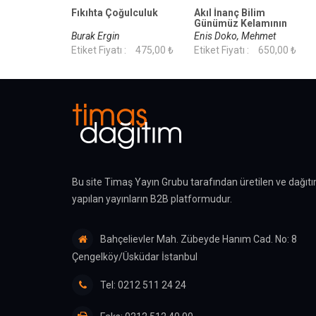
Fıkıhta Çoğulculuk
Akıl İnanç Bilim
Günümüz Kelamının
Yeni Meseleleri
Burak Ergin
Enis Doko, Mehmet
Etiket Fiyatı :
475,00 ₺
Bulgen
Etiket Fiyatı :
650,00 ₺
Bu site Timaş Yayın Grubu tarafından üretilen ve dağıtı
yapılan yayınların B2B platformudur.
Bahçelievler Mah. Zübeyde Hanım Cad. No: 8
Çengelköy/Üsküdar İstanbul
Tel: 0212 511 24 24