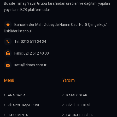
Bu site Timaş Yayın Grubu tarafından üretilen ve dağıtımı yapılan
yayınların B2B platformudur.
Bahçelievler Mah. Zübeyde Hanım Cad. No: 8 Çengelköy/
Üsküdar İstanbul
Tel: 0212 511 24 24
Faks: 0212 512 40 00
satis@timas.com.tr
Menü
Yardım
ANA SAYFA
KATALOGLAR
KİTAPÇI BAŞVURUSU
GİZLİLİK İLKESİ
HAKKIMIZDA
FATURA BİLGİLERİ