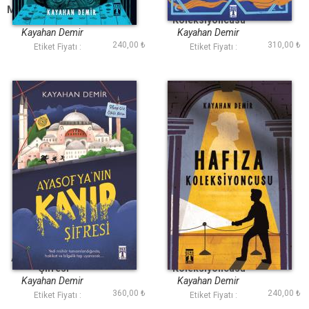
Mona Lisa Senfonisi
Evvel Zaman
Koleksiyoncusu
Kayahan Demir
Kayahan Demir
240,00 ₺
310,00 ₺
Etiket Fiyatı :
Etiket Fiyatı :
Ayasofya nın Kayıp
Hafıza
Şifresi
Koleksiyoncusu
Kayahan Demir
Kayahan Demir
360,00 ₺
240,00 ₺
Etiket Fiyatı :
Etiket Fiyatı :