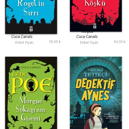
Genç Poe - Mary
Genç Poe - Korku
Roget'in Sırrı 2
Köşkü
Cuca Canals
Cuca Canals
30,00 ₺
60,00 ₺
Etiket Fiyatı :
Etiket Fiyatı :