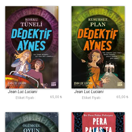
Korku Tüneli
Kusursuz Plan
(Dedektif Aynes)
(Dedektif Aynes)
Jean Luc Luciani
Jean Luc Luciani
65,00 ₺
65,00 ₺
Etiket Fiyatı :
Etiket Fiyatı :