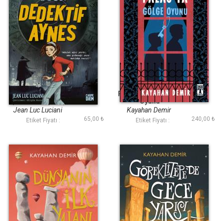
Ölümcül Oyun
Pera Palasta Gölge
(Dedektif Aynes)
Oyunu
Jean Luc Luciani
Kayahan Demir
65,00 ₺
240,00 ₺
Etiket Fiyatı :
Etiket Fiyatı :