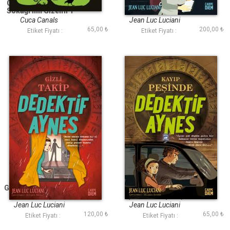
Genç Poe - Morgue
Gizemli Tetikçi -
Sokağı'nın Gizemi 1
Dedektif Aynes
Cuca Canals
Jean Luc Luciani
65,00 ₺
200,00 ₺
Etiket Fiyatı :
Etiket Fiyatı :
Gizli Takip - Dedektif
Kayıp Peşinde
Aynes
(Dedektif Aynes)
Jean Luc Luciani
Jean Luc Luciani
120,00 ₺
65,00 ₺
Etiket Fiyatı :
Etiket Fiyatı :