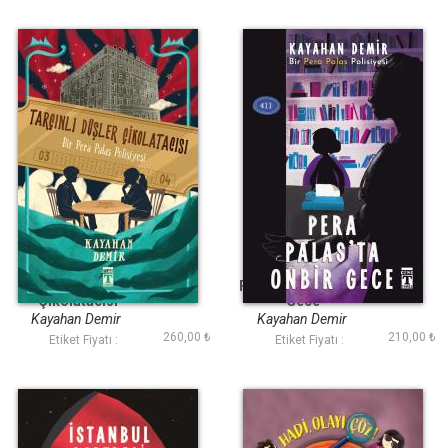
Tarçınlı Düşler
Pera Palasta On Bir
Çikolatacısı
Gece
Kayahan Demir
Kayahan Demir
260,00 ₺
210,00 ₺
Etiket Fiyatı :
Etiket Fiyatı :