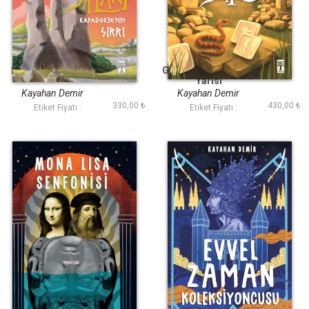
Dünyanın İlk Yalanı
Göbeklitepe de Gece
Yarısı
Kayahan Demir
Kayahan Demir
330,00 ₺
430,00 ₺
Etiket Fiyatı :
Etiket Fiyatı :