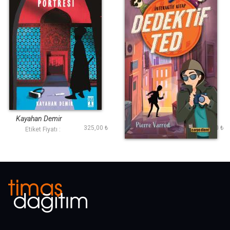
İstanbul Portresi
Dedektif Ted-Hadi
Olayı Çöz!
Kayahan Demir
Pierre Varrod
325,00 ₺
200,00 ₺
Etiket Fiyatı :
Etiket Fiyatı :