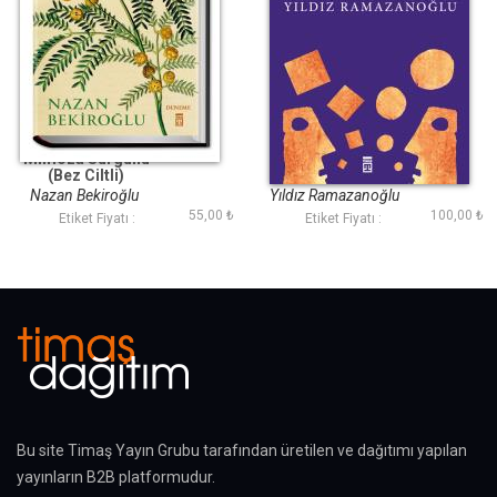
Mimoza Sürgünü
Görme Bahçesi
(Bez Ciltli)
Nazan Bekiroğlu
Yıldız Ramazanoğlu
55,00 ₺
100,00 ₺
Etiket Fiyatı :
Etiket Fiyatı :
Bu site Timaş Yayın Grubu tarafından üretilen ve dağıtımı yapılan
yayınların B2B platformudur.