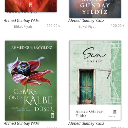
Aşk Diye Bir Şey
Hayata Dair Notlar
Ahmed Günbay Yıldız
Ahmed Günbay Yıldız
250,00 ₺
120,00 ₺
Etiket Fiyatı :
Etiket Fiyatı :
Cemre Önce Kalbe
Sen Yoksan
Düşer
Ahmed Günbay Yıldız
Ahmed Günbay Yıldız