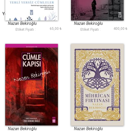
Yerli Yersiz Cümleler
Yol Hali
(Bez Ciltli)
Nazan Bekiroğlu
Nazan Bekiroğlu
65,00 ₺
400,00 ₺
Etiket Fiyatı :
Etiket Fiyatı :
Cümle Kapısı
Mihrican Fırtınası
Nazan Bekiroğlu
Nazan Bekiroğlu