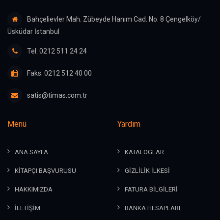
Bahçelievler Mah. Zübeyde Hanım Cad. No: 8 Çengelköy/
Üsküdar İstanbul
Tel: 0212 511 24 24
Faks: 0212 512 40 00
satis@timas.com.tr
Menü
Yardım
ANA SAYFA
KATALOGLAR
KİTAPÇI BAŞVURUSU
GİZLİLİK İLKESİ
HAKKIMIZDA
FATURA BİLGİLERİ
İLETİŞİM
BANKA HESAPLARI