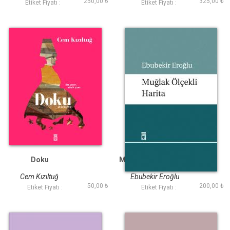
250,00 ₺
325,00 ₺
Etiket Fiyatı :
Etiket Fiyatı :
Doku
Muğlak Ölçekli Harita
Cem Kızıltuğ
Ebubekir Eroğlu
50,00 ₺
200,00 ₺
Etiket Fiyatı :
Etiket Fiyatı :