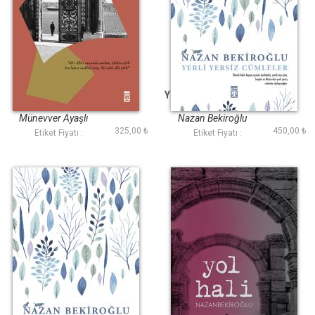
Edep Yâ Hû
Yerli Yersiz Cümleler
Münevver Ayaşlı
Nazan Bekiroğlu
325,00 ₺
450,00 ₺
Etiket Fiyatı :
Etiket Fiyatı :