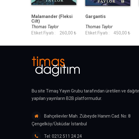
Malamander (Fleksi
Gargantis
Cilt)
Thomas Taylor
Thomas Taylor
Etiket Fiyatı :
260,00 ₺
Etiket Fiyatı :
450,00 ₺
Bu site Timaş Yayın Grubu tarafından üretilen ve dağıtı
yapılan yayınların B2B platformudur.
Bahçelievler Mah. Zübeyde Hanım Cad. No: 8
Çengelköy/Üsküdar İstanbul
Tel: 0212 511 24 24