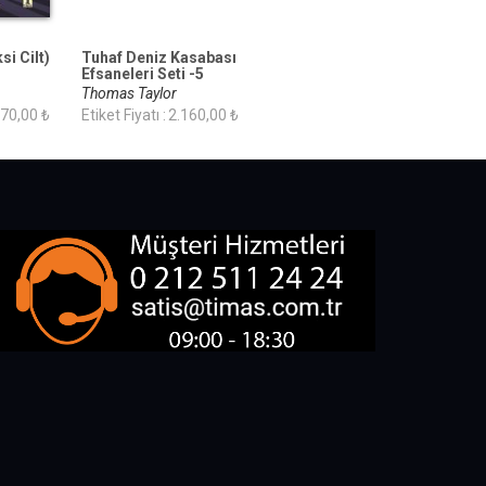
si Cilt)
Tuhaf Deniz Kasabası
Efsaneleri Seti -5
Kitap
Thomas Taylor
70,00 ₺
Etiket Fiyatı :
2.160,00 ₺