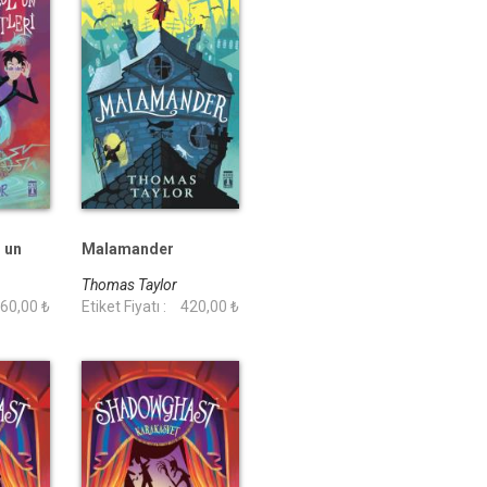
l un
Malamander
Thomas Taylor
60,00 ₺
Etiket Fiyatı :
420,00 ₺