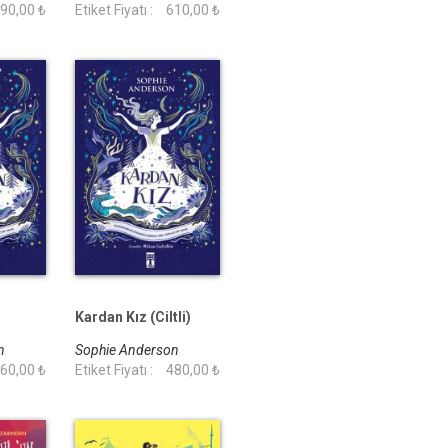
90,00 ₺
Etiket Fiyatı :
610,00 ₺
Kardan Kız (Ciltli)
on
Sophie Anderson
60,00 ₺
Etiket Fiyatı :
480,00 ₺