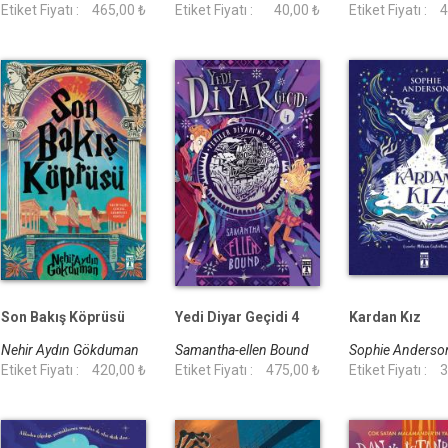
Etiket Fiyatı :
465,00 ₺
Etiket Fiyatı :
40,00 ₺
Etiket Fiyatı :
4
Son Bakış Köprüsü
Yedi Diyar Geçidi 4
Kardan Kız
Nehir Aydın Gökduman
Samantha-ellen Bound
Sophie Anders
Etiket Fiyatı :
420,00 ₺
Etiket Fiyatı :
475,00 ₺
Etiket Fiyatı :
3