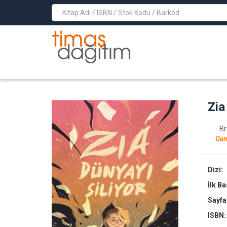
>
Zia
- B
Gen
Dizi:
İlk B
Sayfa
ISBN