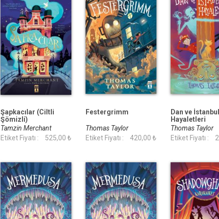
Şapkacılar (Ciltli
Festergrimm
Dan ve İstanbu
Şömizli)
Hayaletleri
Tamzin Merchant
Thomas Taylor
Thomas Taylor
Etiket Fiyatı :
525,00 ₺
Etiket Fiyatı :
420,00 ₺
Etiket Fiyatı :
2