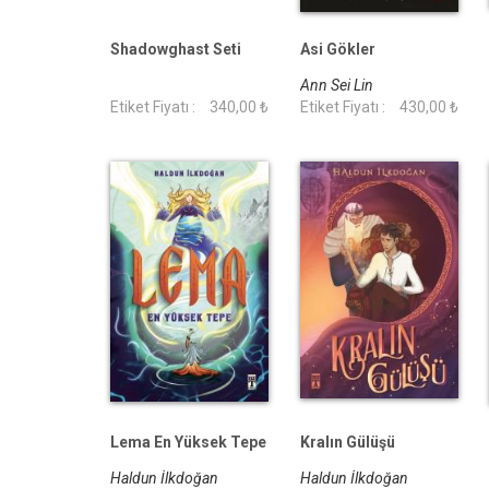
Shadowghast Seti
Asi Gökler
Ann Sei Lin
Etiket Fiyatı :
340,00 ₺
Etiket Fiyatı :
430,00 ₺
Lema En Yüksek Tepe
Kralın Gülüşü
Haldun İlkdoğan
Haldun İlkdoğan