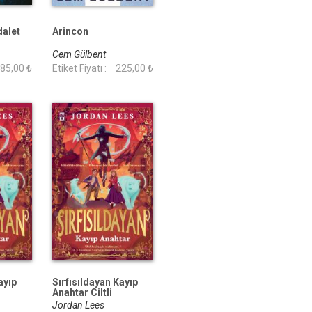
dalet
Arincon
Cem Gülbent
85,00 ₺
Etiket Fiyatı :
225,00 ₺
ayıp
Sırfısıldayan Kayıp
Anahtar Ciltli
Jordan Lees