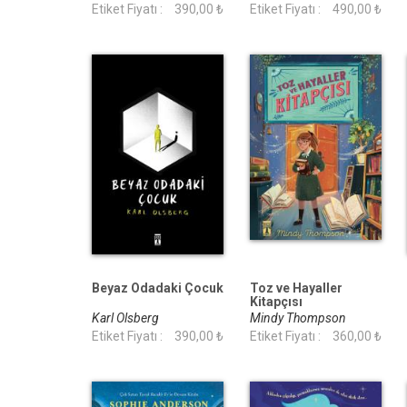
Etiket Fiyatı :
390,00 ₺
Etiket Fiyatı :
490,00 ₺
Beyaz Odadaki Çocuk
Toz ve Hayaller
Kitapçısı
Karl Olsberg
Mindy Thompson
Etiket Fiyatı :
390,00 ₺
Etiket Fiyatı :
360,00 ₺