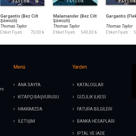
Gargantis (Bez Cilt
Malamander (Bez Cilt
Gargantis (Flek
Şömizli)
Şömizli)
Thomas Taylor
Thomas Taylor
Thomas Taylor
Etiket Fiyatı :
70,00 ₺
Etiket Fiyatı :
540,00 ₺
Etiket Fiyatı :
5
Menü
Yardım
ANA SAYFA
KATALOGLAR
mı
KİTAPÇI BAŞVURUSU
GİZLİLİK İLKESİ
HAKKIMIZDA
FATURA BİLGİLERİ
İLETİŞİM
BANKA HESAPLARI
İPTAL VE İADE