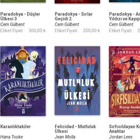
Paradokya - Düşler
Paradokya - Sırlar
Paradokya - A
Ülkesi 3
Geçidi 2
Yıldızı ve Kayıp
Pusula 1
Cem Gülbent
Cem Gülbent
Cem Gülbent
Etiket Fiyatı :
300,00 ₺
Etiket Fiyatı :
250,00 ₺
Etiket Fiyatı :
2
Karanlıktakiler
Felicidad - Mutluluk
Sırfısıldayan K
Ülkesi
Anahtar
Hana Tooke
Jean Molla
Jordan Lees