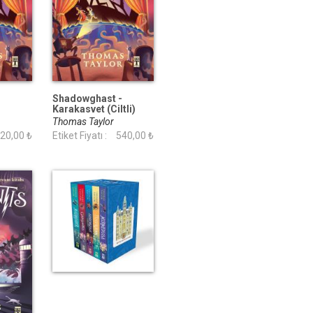
-
Shadowghast -
Karakasvet (Ciltli)
Thomas Taylor
20,00 ₺
Etiket Fiyatı :
540,00 ₺