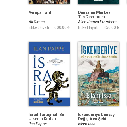
Avrupa Tarihi
Dünyanın Merkezi
Taş Devrinden
Günümüze Basra
Ali Çimen
Allen James Fromherz
Körfezi nin Küresel
Etiket Fiyatı :
600,00 ₺
Etiket Fiyatı :
450,00 ₺
Tarihi
İsrail Tartışmalı Bir
İskenderiye Dünyayı
Ülkenin Kodları
Değiştiren Şehir
Ilan Pappe
Islam Issa