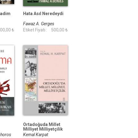
Kadim
Hata Asıl Neredeydi
Fawaz A. Gerges
00,00 ₺
Etiket Fiyatı :
500,00 ₺
Ortadoğuda Millet
Milliyet Milliyetçilik
phoros
Kemal Karpat