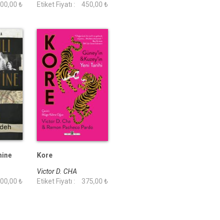
00,00 ₺
Etiket Fiyatı :
450,00 ₺
nine
Kore
Victor D. CHA
00,00 ₺
Etiket Fiyatı :
375,00 ₺