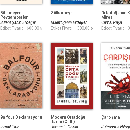
Bilinmeyen
Zülkarneyn
Ortadoğunun 
Peygamberler
Mirası
Bülent Şahin Erdeğer
Bülent Şahin Erdeğer
Cemal Paşa
Etiket Fiyatı :
600,00 ₺
Etiket Fiyatı :
300,00 ₺
Etiket Fiyatı :
3
Balfour Deklarasyonu
Modern Ortadoğu
Çarpışma
Tarihi (Ciltli)
İsmail Ediz
James L. Gelvin
Jutinianus Nike