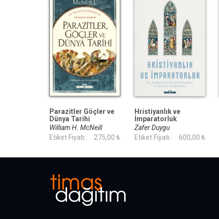
Parazitler Göçler ve
Hristiyanlık ve
Dünya Tarihi
İmparatorluk
William H. McNeill
Zafer Duygu
Etiket Fiyatı :
275,00 ₺
Etiket Fiyatı :
600,00 ₺