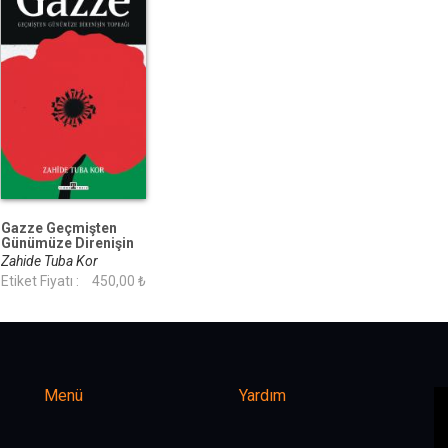
Gazze Geçmişten
Günümüze Direnişin
Toprağı
Zahide Tuba Kor
Etiket Fiyatı :
450,00 ₺
Menü
Yardım