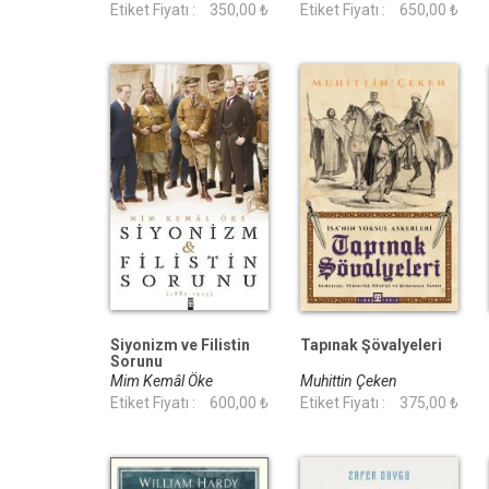
Etiket Fiyatı :
350,00 ₺
Etiket Fiyatı :
650,00 ₺
Siyonizm ve Filistin
Tapınak Şövalyeleri
Sorunu
Mim Kemâl Öke
Muhittin Çeken
Etiket Fiyatı :
600,00 ₺
Etiket Fiyatı :
375,00 ₺