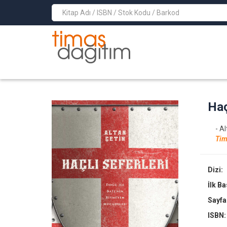
>
Haç
- A
Tim
Dizi:
İlk B
Sayfa
ISBN