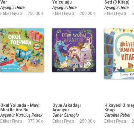
Var
Yolculuğu
Seti (3 Kitap)
Ayşegül Dede
Ayşegül Dede
Ayşegül Dede
Etiket Fiyatı :
250,00 ₺
Etiket Fiyatı :
200,00 ₺
Etiket Fiyatı :
5
Okul Yolunda - Mavi
Oyun Arkadaşı
Hikayesi Olma
Mini İle Ara Bul
Aranıyor
Kitap
Etkinlikleri 2
Ayşenur Kurtuluş Peltek
Caner Sarıoğlu
Carolina Rabei
Etiket Fiyatı :
375,00 ₺
Etiket Fiyatı :
250,00 ₺
Etiket Fiyatı :
2