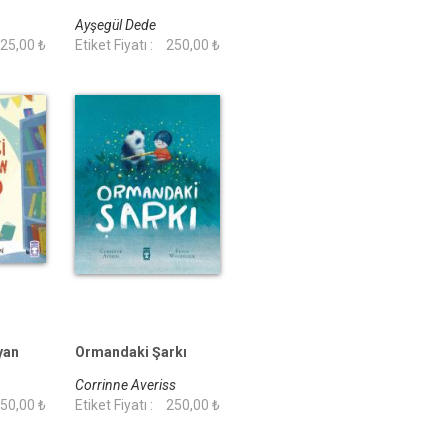
Ayşegül Dede
25,00 ₺
Etiket Fiyatı :
250,00 ₺
yan
Ormandaki Şarkı
Corrinne Averiss
50,00 ₺
Etiket Fiyatı :
250,00 ₺