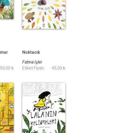
ğmur
Noktacık
Fatma İşler
50,00 ₺
Etiket Fiyatı :
45,00 ₺