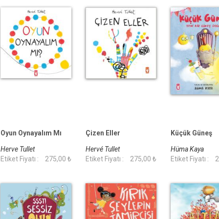
Oyun Oynayalım Mı
Çizen Eller
Küçük Güneş
Herve Tullet
Hervé Tullet
Hüma Kaya
Etiket Fiyatı :
275,00 ₺
Etiket Fiyatı :
275,00 ₺
Etiket Fiyatı :
2