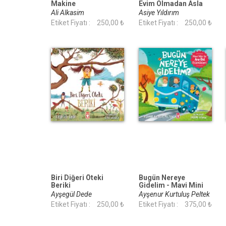
Makine
Evim Olmadan Asla
Ali Alkasim
Asiye Yıldırım
Etiket Fiyatı :
250,00 ₺
Etiket Fiyatı :
250,00 ₺
Biri Diğeri Öteki
Bugün Nereye
Beriki
Gidelim - Mavi Mini
İle Ara Bul Etkinlikleri
Ayşegül Dede
Ayşenur Kurtuluş Peltek
Etiket Fiyatı :
250,00 ₺
Etiket Fiyatı :
375,00 ₺