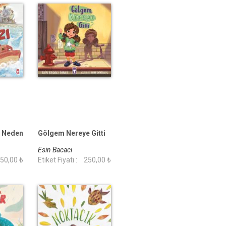
m Neden
Gölgem Nereye Gitti
Esin Bacacı
50,00 ₺
Etiket Fiyatı :
250,00 ₺