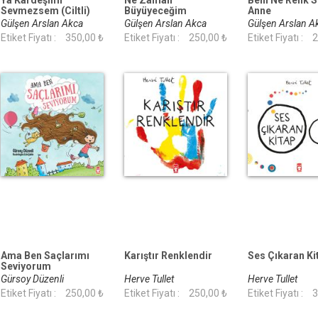
Ya Kardeşimi
Ne Zaman
Beni Ne Renk S
Sevmezsem (Ciltli)
Büyüyeceğim
Anne
Gülşen Arslan Akca
Gülşen Arslan Akca
Gülşen Arslan 
Etiket Fiyatı :
350,00 ₺
Etiket Fiyatı :
250,00 ₺
Etiket Fiyatı :
2
Ama Ben Saçlarımı
Karıştır Renklendir
Ses Çıkaran Ki
Seviyorum
Gürsoy Düzenli
Herve Tullet
Herve Tullet
Etiket Fiyatı :
250,00 ₺
Etiket Fiyatı :
250,00 ₺
Etiket Fiyatı :
3