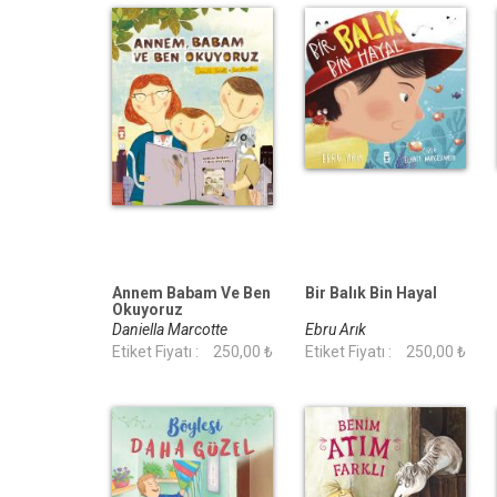
Annem Babam Ve Ben
Bir Balık Bin Hayal
Okuyoruz
Daniella Marcotte
Ebru Arık
Etiket Fiyatı :
250,00 ₺
Etiket Fiyatı :
250,00 ₺