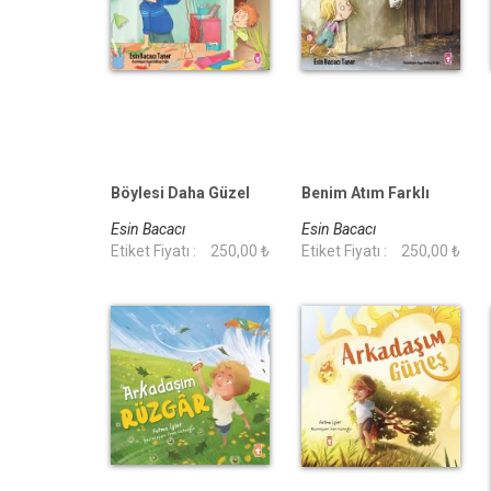
Böylesi Daha Güzel
Benim Atım Farklı
Esin Bacacı
Esin Bacacı
Etiket Fiyatı :
250,00 ₺
Etiket Fiyatı :
250,00 ₺