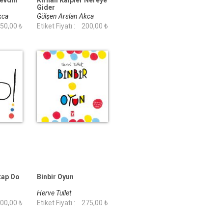
evdin
Kırılan Kalpler Nereye
Gider
Akca
Gülşen Arslan Akca
50,00 ₺
Etiket Fiyatı :
200,00 ₺
tap Oo
Binbir Oyun
Herve Tullet
00,00 ₺
Etiket Fiyatı :
275,00 ₺