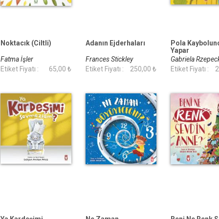
Noktacık (Ciltli)
Adanın Ejderhaları
Pola Kaybolun
Yapar
Fatma İşler
Frances Stickley
Gabriela Rzepec
Etiket Fiyatı :
65,00 ₺
Etiket Fiyatı :
250,00 ₺
Weiss
Etiket Fiyatı :
2