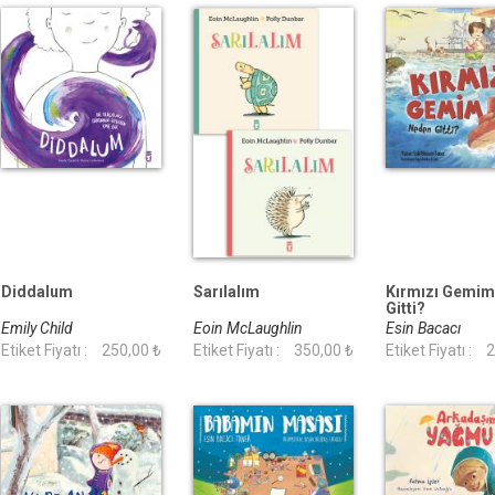
Diddalum
Sarılalım
Kırmızı Gemi
Gitti?
Emily Child
Eoin McLaughlin
Esin Bacacı
Etiket Fiyatı :
250,00 ₺
Etiket Fiyatı :
350,00 ₺
Etiket Fiyatı :
2