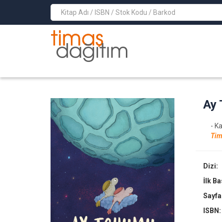
>
Ay
- K
Tim
Dizi:
İlk B
Sayfa
ISBN