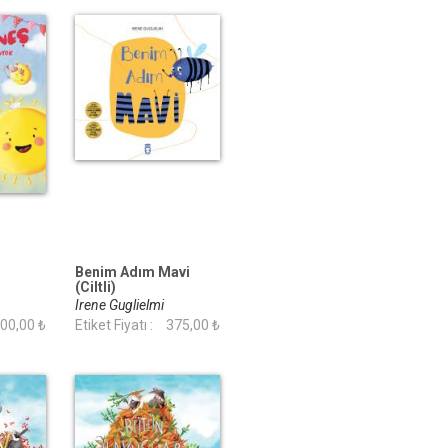
Benim Adım Mavi
(Ciltli)
Irene Guglielmi
00,00 ₺
Etiket Fiyatı :
375,00 ₺