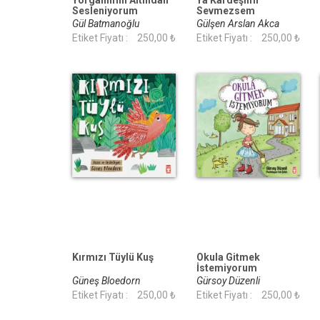
Yorganımın Altından
Ya Kardeşimi
Sesleniyorum
Sevmezsem
Gül Batmanoğlu
Gülşen Arslan Akca
Etiket Fiyatı :
250,00 ₺
Etiket Fiyatı :
250,00 ₺
Kırmızı Tüylü Kuş
Okula Gitmek
İstemiyorum
Güneş Bloedorn
Gürsoy Düzenli
Etiket Fiyatı :
250,00 ₺
Etiket Fiyatı :
250,00 ₺