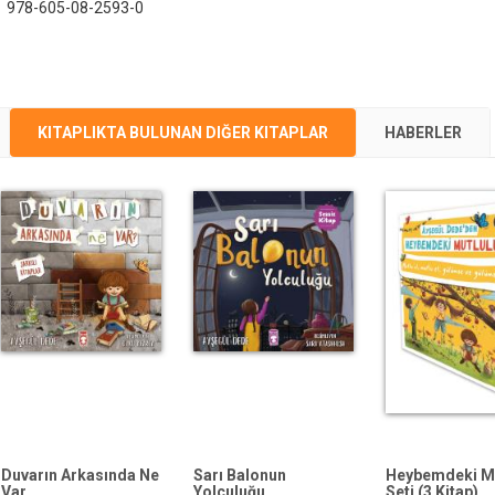
:
978-605-08-2593-0
KITAPLIKTA BULUNAN DIĞER KITAPLAR
HABERLER
Duvarın Arkasında Ne
Sarı Balonun
Heybemdeki Mu
Var
Yolculuğu
Seti (3 Kitap)