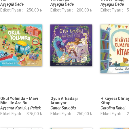
Ayşegül Dede
Ayşegül Dede
Ayşegül Dede
Etiket Fiyatı :
250,00 ₺
Etiket Fiyatı :
200,00 ₺
Etiket Fiyatı :
5
Okul Yolunda - Mavi
Oyun Arkadaşı
Hikayesi Olma
Mini İle Ara Bul
Aranıyor
Kitap
Etkinlikleri 2
Ayşenur Kurtuluş Peltek
Caner Sarıoğlu
Carolina Rabei
Etiket Fiyatı :
375,00 ₺
Etiket Fiyatı :
250,00 ₺
Etiket Fiyatı :
2