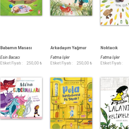
Babamın Masası
Arkadaşım Yağmur
Noktacık
Esin Bacacı
Fatma İşler
Fatma İşler
Etiket Fiyatı :
250,00 ₺
Etiket Fiyatı :
250,00 ₺
Etiket Fiyatı :