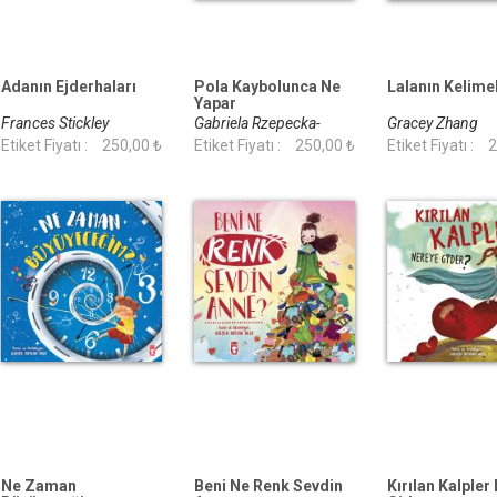
Adanın Ejderhaları
Pola Kaybolunca Ne
Lalanın Kelime
Yapar
Frances Stickley
Gabriela Rzepecka-
Gracey Zhang
Etiket Fiyatı :
250,00 ₺
Weiss
Etiket Fiyatı :
250,00 ₺
Etiket Fiyatı :
2
Ne Zaman
Beni Ne Renk Sevdin
Kırılan Kalpler