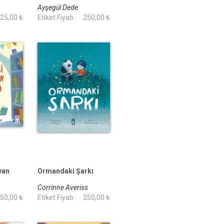
Ayşegül Dede
25,00 ₺
Etiket Fiyatı :
250,00 ₺
yan
Ormandaki Şarkı
Corrinne Averiss
50,00 ₺
Etiket Fiyatı :
250,00 ₺