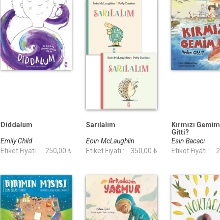
Diddalum
Sarılalım
Kırmızı Gemi
Gitti?
Emily Child
Eoin McLaughlin
Esin Bacacı
Etiket Fiyatı :
250,00 ₺
Etiket Fiyatı :
350,00 ₺
Etiket Fiyatı :
2