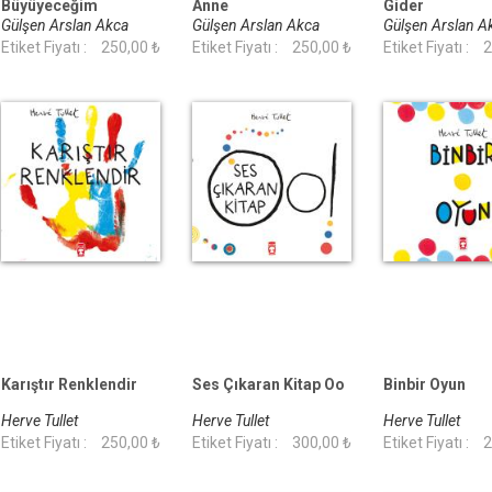
Büyüyeceğim
Anne
Gider
Gülşen Arslan Akca
Gülşen Arslan Akca
Gülşen Arslan 
Etiket Fiyatı :
250,00 ₺
Etiket Fiyatı :
250,00 ₺
Etiket Fiyatı :
2
Karıştır Renklendir
Ses Çıkaran Kitap Oo
Binbir Oyun
Herve Tullet
Herve Tullet
Herve Tullet
Etiket Fiyatı :
250,00 ₺
Etiket Fiyatı :
300,00 ₺
Etiket Fiyatı :
2