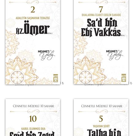
Hz. Ömer (R.A.)
Sad Bin Ebi Vakkas
(R.A.)
Mehmet Yıldız
Mehmet Yıldız
120,00 ₺
80,00 ₺
Etiket Fiyatı :
Etiket Fiyatı :