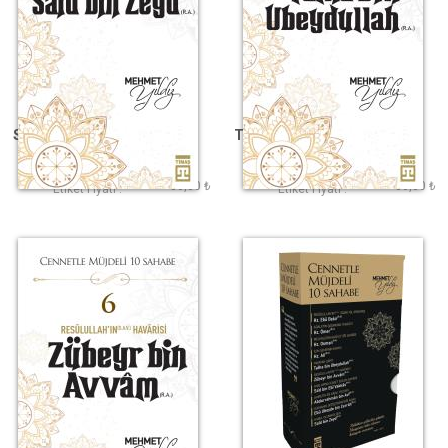
Said Bin Zeyd (R.A.)
Talha Bin Ubeydullah
(R.A.)
Mehmet Yıldız
Mehmet Yıldız
80,00 ₺
80,00 ₺
Etiket Fiyatı :
Etiket Fiyatı :