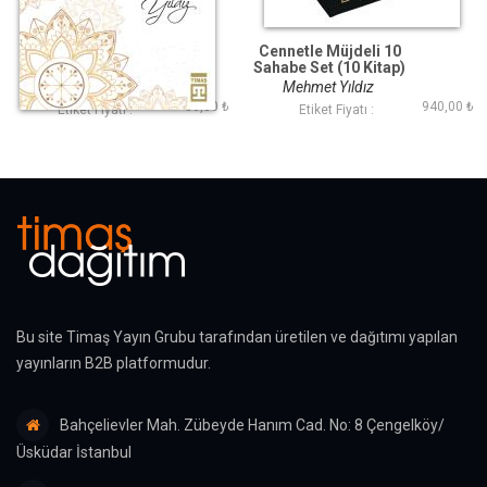
Zübeyr Bin Avvam
Cennetle Müjdeli 10
(R.A.)
Sahabe Set (10 Kitap)
Mehmet Yıldız
Mehmet Yıldız
80,00 ₺
940,00 ₺
Etiket Fiyatı :
Etiket Fiyatı :
Bu site Timaş Yayın Grubu tarafından üretilen ve dağıtımı yapılan
yayınların B2B platformudur.
Bahçelievler Mah. Zübeyde Hanım Cad. No: 8 Çengelköy/
Üsküdar İstanbul