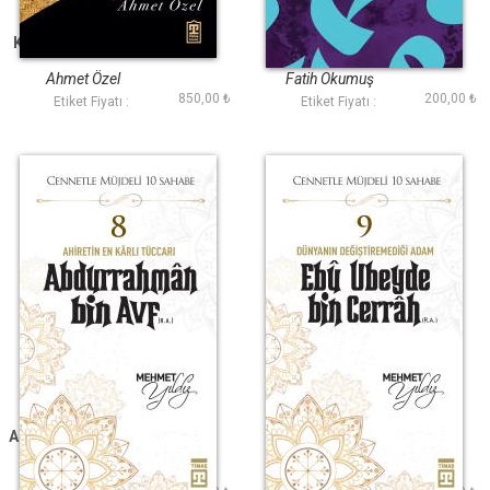
Kutlu Hayatın İzinde
Hz Muhammedin
Yaşam Öyküsü
Ahmet Özel
Fatih Okumuş
850,00 ₺
200,00 ₺
Etiket Fiyatı :
Etiket Fiyatı :
Abdurrahman Bin Avf
Ebu Ubeyde Bin
(R.A.)
Cerrah (R.A.)
Mehmet Yıldız
Mehmet Yıldız