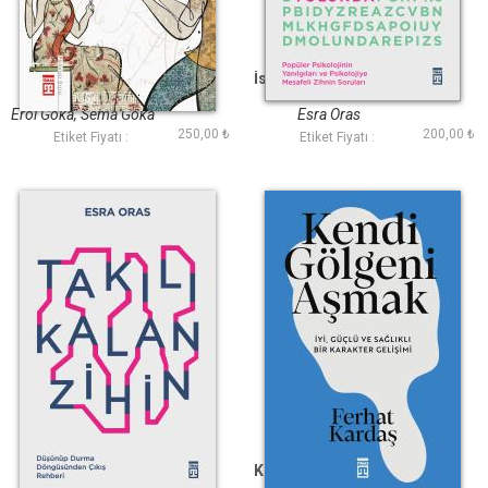
Kadınlar Erkekler
İstediğim İnsan Olma
Aşıklar
Yolunda
Erol Göka, Sema Göka
Esra Oras
250,00 ₺
200,00 ₺
Etiket Fiyatı :
Etiket Fiyatı :
Takılı Kalan Zihin
Kendi Gölgeni Aşmak