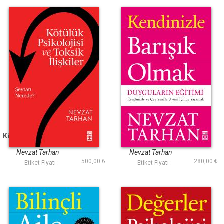
Kötülük Psikolojisi ve
Kendinizle Barışık
Toksik İlişkiler
Olmak
Nevzat Tarhan
Nevzat Tarhan
500,00 ₺
280,00 ₺
Etiket Fiyatı :
Etiket Fiyatı :