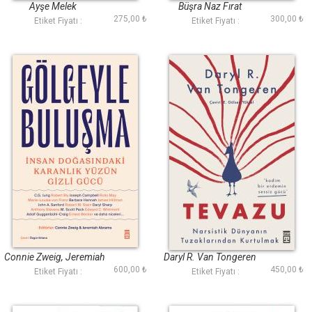
Öğrenmek
Ayşe Melek
Büşra Naz Fırat
275,00 ₺
300,00 ₺
Etiket Fiyatı :
Etiket Fiyatı :
Gölgeyle Buluşma
Tevazu
Connie Zweig, Jeremiah
Daryl R. Van Tongeren
600,00 ₺
450,00 ₺
Abrams
Etiket Fiyatı :
Etiket Fiyatı :