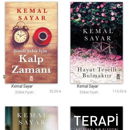
Şimdi Şehir İçin Kalp
Hayat Teselli
Zamanı
Bulmaktır
Kemal Sayar
Kemal Sayar
30,00 ₺
110,00 ₺
Etiket Fiyatı :
Etiket Fiyatı :