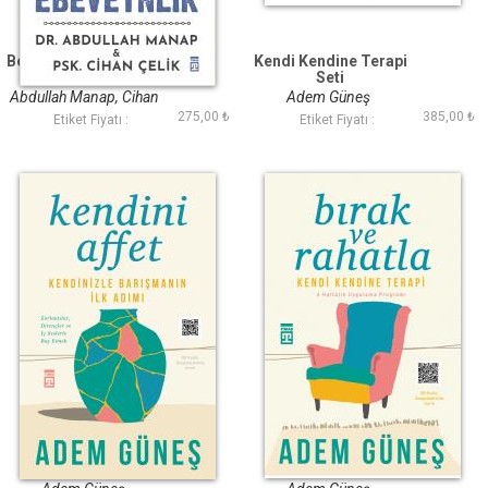
Bebeklikten Ergenliğe
Kendi Kendine Terapi
Dijital Ebeveynlik
Seti
Abdullah Manap, Cihan
Adem Güneş
275,00 ₺
385,00 ₺
Çelik
Etiket Fiyatı :
Etiket Fiyatı :
Kendini Affet
Bırak ve Rahatla