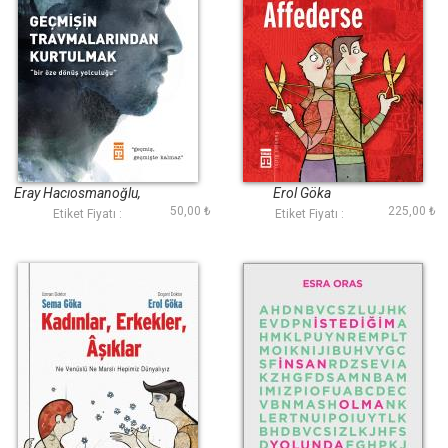
Geçmişin
Aşk Her Şeyi
Travmalarından
Affederse
Kurtulmak
Eray Hacıosmanoğlu,
Erol Göka
50,00 ₺
225,00 ₺
Zeynep Dizmen
Etiket Fiyatı :
Etiket Fiyatı :