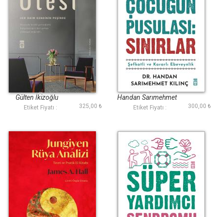
Ötesi
Çocuğun Pusulası
Sınırlar
Gülten İkizoğlu
Handan Sarımehmet
325,00 ₺
300,00 ₺
Kılınç
Etiket Fiyatı :
Etiket Fiyatı :