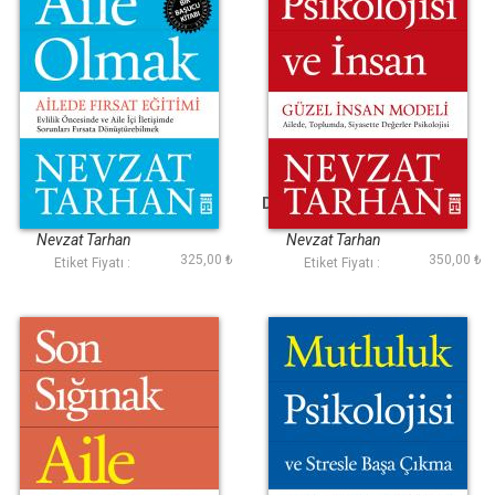
Bilinçli Aile Olmak
Değerler Psikolojisi
ve İnsan
Nevzat Tarhan
Nevzat Tarhan
325,00 ₺
350,00 ₺
Etiket Fiyatı :
Etiket Fiyatı :