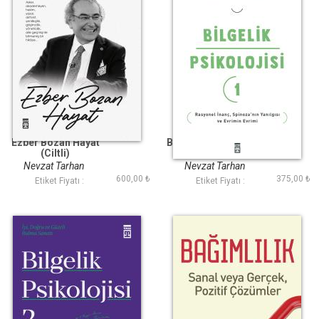
Ezber Bozan Hayat
Bilgelik Psikolojisi-1
(Ciltli)
Rasyonel İnanç
Spinozanın Yanılgısı
Nevzat Tarhan
Nevzat Tarhan
ve Evrimin Evrimi
600,00 ₺
375,00 ₺
Etiket Fiyatı :
Etiket Fiyatı :