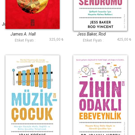
Jungiyen Rüya Analizi
Süper Yardımcı
Sendromu
James A. Hall
Jess Baker, Rod
325,00 ₺
425,00 ₺
Vincent
Etiket Fiyatı :
Etiket Fiyatı :
Müzik-Çocuk
Zihin Odaklı