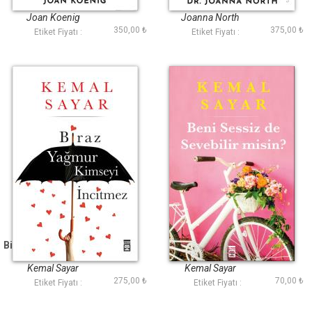
Ebeveynlik
Joan Koenig
Joanna North
350,00 ₺
375,00 ₺
Etiket Fiyatı :
Etiket Fiyatı :
Biraz Yağmur Kimseyi
Beni Sessiz de
İncitmez
Sevebilir misin?
Kemal Sayar
Kemal Sayar
275,00 ₺
70,00 ₺
Etiket Fiyatı :
Etiket Fiyatı :