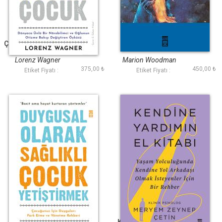
Çok Hisseden Çocuk
Yaralı Damat
Lorenz Wagner
Marion Woodman
375,00 ₺
450,00 ₺
Etiket Fiyatı :
Etiket Fiyatı :