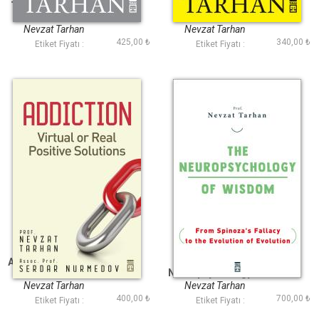
Toplum Psikolojisi
Duyguların
Ve Empati
Psikolojisi ve
Duygusal Zeka
Nevzat Tarhan
Nevzat Tarhan
425,00 ₺
340,00 ₺
Etiket Fiyatı :
Etiket Fiyatı :
Addiction Bağımlılık
The
İngilizce
Neuropsychology of
Wisdom Bilgelik
Nevzat Tarhan
Nevzat Tarhan
Psikolojisi İngilizce
400,00 ₺
700,00 ₺
Etiket Fiyatı :
Etiket Fiyatı :