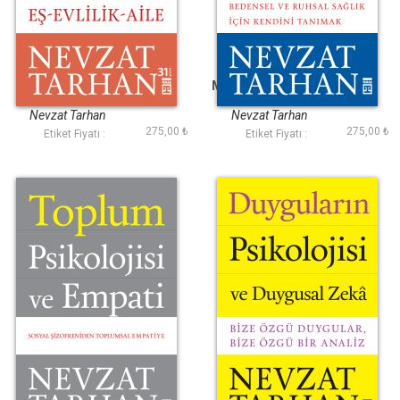
Son Sığınak Aile
Mutluluk Psikolojisi
ve Stresle Başa
Çıkma
Nevzat Tarhan
Nevzat Tarhan
275,00 ₺
275,00 ₺
Etiket Fiyatı :
Etiket Fiyatı :