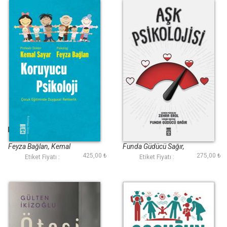
Koruyucu Psikoloji
Aşk Psikolojisi
Feyza Bağlan, Kemal
Funda Güdücü Sağır,
425,00 ₺
275,00 ₺
Sayar
Zehra Erol
Etiket Fiyatı :
Etiket Fiyatı :