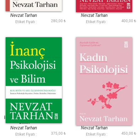
Yunus Terapi
10 Adımda Pozitif
Psikoloji
Nevzat Tarhan
Nevzat Tarhan
280,00 ₺
400,00 ₺
Etiket Fiyatı :
Etiket Fiyatı :
İnanç Psikolojisi ve
Kadın Psikolojisi
Bilim
Nevzat Tarhan
Nevzat Tarhan
375,00 ₺
450,00 ₺
Etiket Fiyatı :
Etiket Fiyatı :