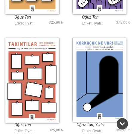
Yalnızlık ve Aidiyet
Depresyon
Oğuz Tan
Oğuz Tan
325,00 ₺
375,00 ₺
Etiket Fiyatı :
Etiket Fiyatı :
Takıntılar
Korkacak Ne Var!
Oğuz Tan
Oğuz Tan, Yıldız
325,00 ₺
350,00 ₺
Burkovik
Etiket Fiyatı :
Etiket Fiyatı :