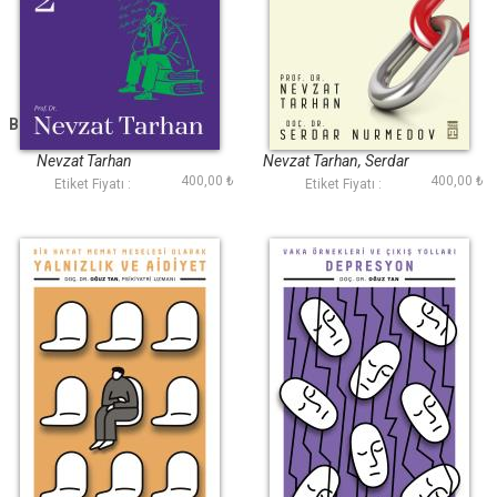
Bilgelik Psikolojisi-2
Bağımlılık
İyi Doğru ve Güzeli
Bulma Sanatı
Nevzat Tarhan
Nevzat Tarhan, Serdar
400,00 ₺
400,00 ₺
Nurmedov
Etiket Fiyatı :
Etiket Fiyatı :