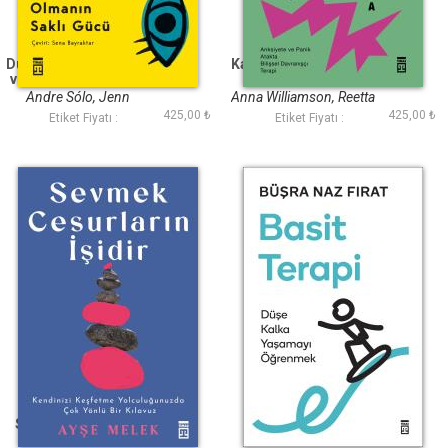
Duyarlı Gürültülü Hızlı
Kaygıyla Başa Çıkmak
ve Sürekli Üstümüze
Gelen Dünyada Aşırı
Andre Sólo, Jenn
Anna Williamson, Reetta
Hassas Olmanın Saklı
425,00 ₺
425,00 ₺
Granneman
Newell
Etiket Fiyatı :
Etiket Fiyatı :
Gücü
Sevmek Cesurların
Basit Terapi Düşe
İşidir
Kalka Yaşamayı