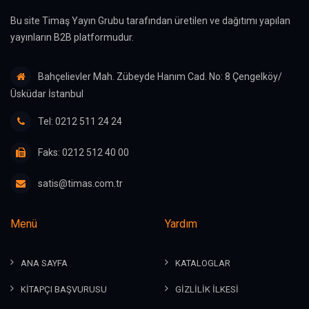
Bu site Timaş Yayın Grubu tarafından üretilen ve dağıtımı yapılan
yayınların B2B platformudur.
Bahçelievler Mah. Zübeyde Hanım Cad. No: 8 Çengelköy/
Üsküdar İstanbul
Tel: 0212 511 24 24
Faks: 0212 512 40 00
satis@timas.com.tr
Menü
Yardım
ANA SAYFA
KATALOGLAR
KİTAPÇI BAŞVURUSU
GİZLİLİK İLKESİ