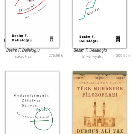
Romantik Muamma
Sosyolojik Marifet
Besim F. Dellaloğlu
Besim F. Dellaloğlu
275,00 ₺
300,00 ₺
Etiket Fiyatı :
Etiket Fiyatı :