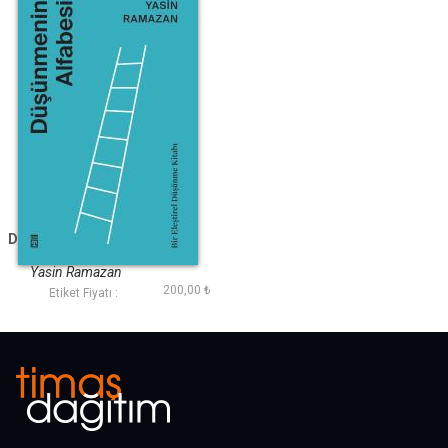
Düşünmenin Alfabesi
Yasin Ramazan
200,00 ₺
Etiket Fiyatı :