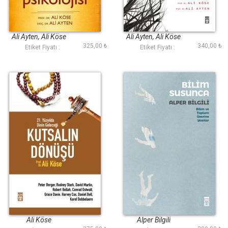
Din Psikolojisi
Popüler Dindarlık
Ali Ayten, Ali Köse
Ali Ayten, Ali Köse
325,00 ₺
340,00 ₺
Etiket Fiyatı :
Etiket Fiyatı :
Kutsalın Dönüşü
Bilim Susunca
Ali Köse
Alper Bilgili