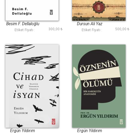
Modernleşmenin
Türk Muhasebe
Zihniyet Dünyası
Filozofları
Besim F. Dellaloğlu
Dursun Ali Yaz
300,00 ₺
500,00 ₺
Etiket Fiyatı :
Etiket Fiyatı :
Cihad ve İsyan
Öznenin Ölümü
Ergün Yıldırım
Ergün Yıldırım