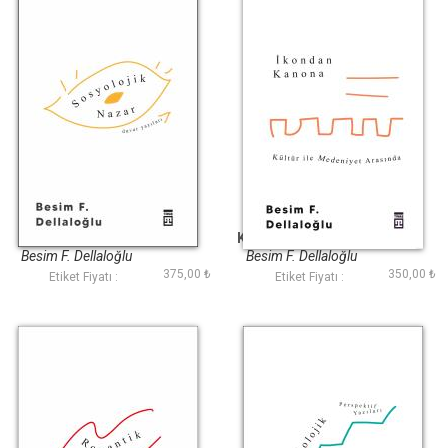
Sosyolojik Nazar
İkondan Kanona:
Kültür İle Medeniyet
Arasında
Besim F. Dellaloğlu
Besim F. Dellaloğlu
375,00 ₺
350,00 ₺
Etiket Fiyatı :
Etiket Fiyatı :