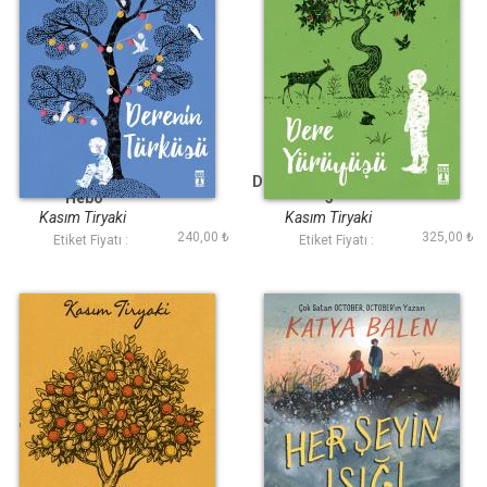
Derenin Türküsü -
Dere Yürüyüşü - Hebo
Hebo
3
Kasım Tiryaki
Kasım Tiryaki
240,00 ₺
325,00 ₺
Etiket Fiyatı :
Etiket Fiyatı :