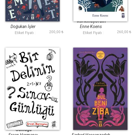
Kekeme Hamlet
Ben Vincent ve
Korkmuyorum
Doğukan İ̇şler
Enne Koens
200,00 ₺
260,00 ₺
Etiket Fiyatı :
Etiket Fiyatı :
Bir Delinin Sınav
Bul Beni Ziba
Günlüğü