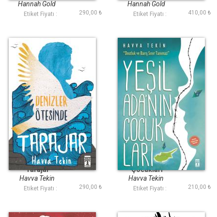
Hannah Gold
Hannah Gold
290,00 ₺
410,00 ₺
Etiket Fiyatı :
Etiket Fiyatı :
Denizler Ötesinde
Yeşil Adanın
Tarajar
Çocukları
Havva Tekin
Havva Tekin
290,00 ₺
210,00 ₺
Etiket Fiyatı :
Etiket Fiyatı :