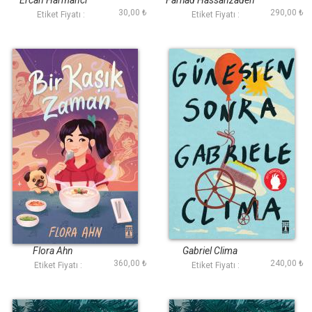
Ercan Harmancı
Farhad Hassanzadeh
30,00 ₺
290,00 ₺
Etiket Fiyatı :
Etiket Fiyatı :
Bir Kaşık Zaman
Güneşten Sonra
Flora Ahn
Gabriel Clima
360,00 ₺
240,00 ₺
Etiket Fiyatı :
Etiket Fiyatı :