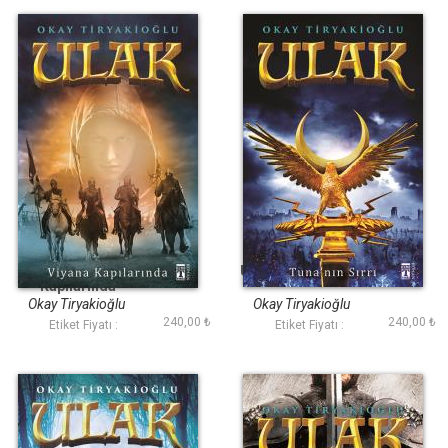
Ulak - Viyana
Ulak - Tunanın Sırrı
Kapılarında
Okay Tiryakioğlu
Okay Tiryakioğlu
240,00 ₺
240,00 ₺
Etiket Fiyatı :
Etiket Fiyatı :