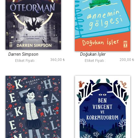
Öteorman
Annemin Gölgesi
Darren Simpson
Doğukan İ̇şler
360,00 ₺
200,00 ₺
Etiket Fiyatı :
Etiket Fiyatı :