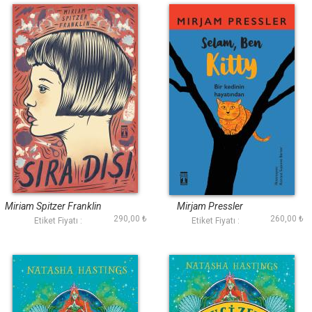
Sıra Dışı
Selam Ben Kitty
Miriam Spitzer Franklin
Mirjam Pressler
290,00 ₺
260,00 ₺
Etiket Fiyatı :
Etiket Fiyatı :