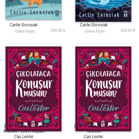
Ben Cosmo
Gölge Tilki
Carlie Sorosiak
Carlie Sorosiak
360,00 ₺
325,00 ₺
Etiket Fiyatı :
Etiket Fiyatı :
Çikolataca Konuşur
Çikolataca Konuşur
Musun? (Sert Kapak
Musun
Şömizli)
Cas Lester
Cas Lester