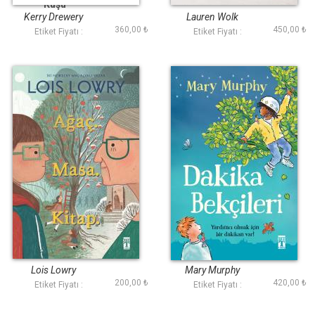
Kuşu
Kerry Drewery
Lauren Wolk
360,00 ₺
450,00 ₺
Etiket Fiyatı :
Etiket Fiyatı :
Ağaç Masa Kitap
Dakika Bekçileri
Lois Lowry
Mary Murphy
200,00 ₺
420,00 ₺
Etiket Fiyatı :
Etiket Fiyatı :