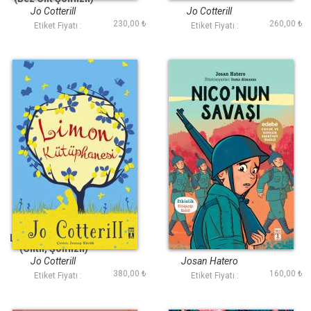
Jo Cotterill
Jo Cotterill
230,00 ₺
260,00 ₺
Etiket Fiyatı :
Etiket Fiyatı :
Limon Kütüphanesi
Niconun Savaşı
(Ciltli, Şömizli)
Jo Cotterill
Josan Hatero
380,00 ₺
160,00 ₺
Etiket Fiyatı :
Etiket Fiyatı :