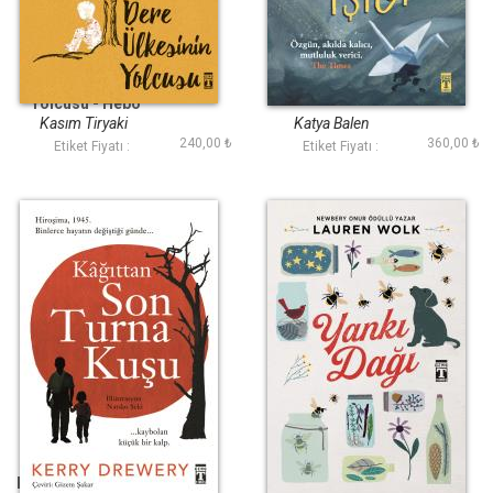
Dere Ülkesinin
Her Şeyin Işığı
Yolcusu - Hebo
Kasım Tiryaki
Katya Balen
240,00 ₺
360,00 ₺
Etiket Fiyatı :
Etiket Fiyatı :
Kağıttan Son Turna
Yankı Dağı