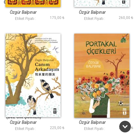
Göğü Yere İndirelim
Canım Arkadaşım
Özgür Balpınar
Özgür Balpınar
175,00 ₺
260,00 ₺
Etiket Fiyatı :
Etiket Fiyatı :
Canım Arkadaşım
Portakal Çiçekleri
(Bez Cilt Şömizli)
Özgür Balpınar
Özgür Balpınar
225,00 ₺
230,00 ₺
Etiket Fiyatı :
Etiket Fiyatı :