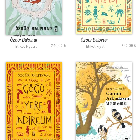
Dünyayı Sırtında
Düşler Atlası
Taşıyan Balık
Özgür Balpınar
Özgür Balpınar
240,00 ₺
220,00 ₺
Etiket Fiyatı :
Etiket Fiyatı :