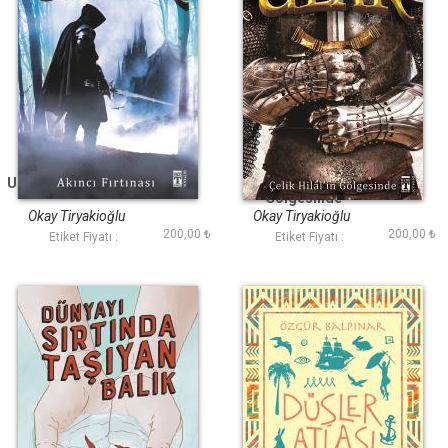
Ulak - Akıncı Fırtınası
Ulak - Çelik Hilalin
Gölgesinde
Okay Tiryakioğlu
Okay Tiryakioğlu
200,00 ₺
200,00 ₺
Etiket Fiyatı :
Etiket Fiyatı :