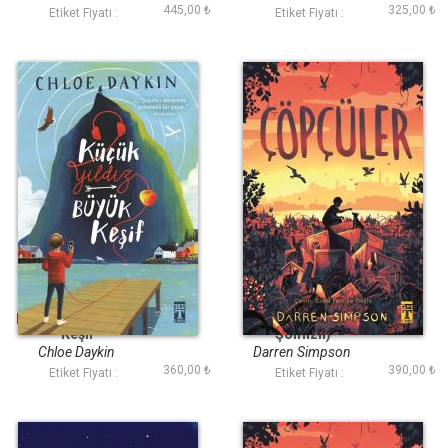
445,00 ₺
325,00 ₺
Etiket Fiyatı :
Etiket Fiyatı :
Küçük Yıldız Büyük
Çöpçüler (Bez Cilt
Keşif
Şömizli)
Chloe Daykin
Darren Simpson
360,00 ₺
390,00 ₺
Etiket Fiyatı :
Etiket Fiyatı :