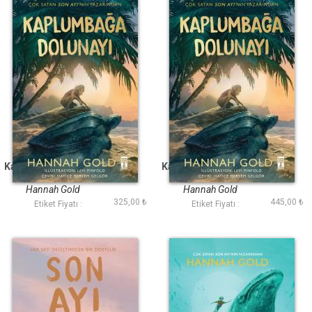
Kaplumbağa Dolunayı
Kaplumbağa Dolunayı
Ciltli Şömizli
Hannah Gold
Hannah Gold
325,00 ₺
445,00 ₺
Etiket Fiyatı :
Etiket Fiyatı :