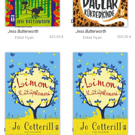
Vahşi Doğanın
Dağlar Kükrediğinde
Kalbinde
Jess Butterworth
Jess Butterworth
420,00 ₺
360,00 ₺
Etiket Fiyatı :
Etiket Fiyatı :
Limon Kütüphanesi
Limon Kütüphanesi
(Bez Cilt Şömizli)