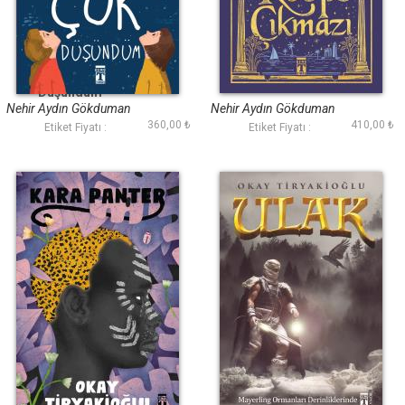
Anlatmayı Çok
Keops Çıkmazı
Düşündüm
Nehir Aydın Gökduman
Nehir Aydın Gökduman
360,00 ₺
410,00 ₺
Etiket Fiyatı :
Etiket Fiyatı :
Kara Panter
Ulak - Mayerling