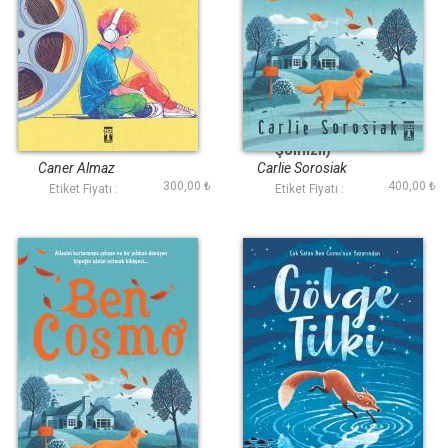
Görevimiz Ne
Ben Cosmo (Ciltli
Şömizli)
Caner Almaz
Carlie Sorosiak
300,00 ₺
400,00 ₺
Etiket Fiyatı :
Etiket Fiyatı :