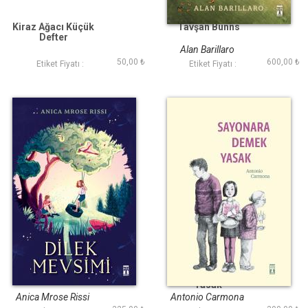
Kiraz Ağacı Küçük
Tavşan Bunns
Defter
Alan Barillaro
50,00 ₺
600,00 ₺
Etiket Fiyatı :
Etiket Fiyatı :
Dilek Mevsimi
Sayonara Demek
Yasak
Anica Mrose Rissi
Antonio Carmona