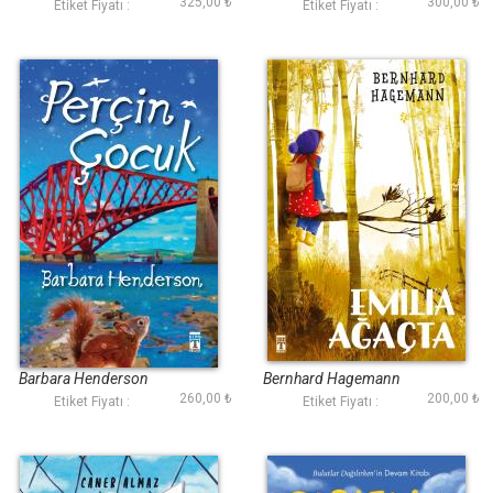
325,00 ₺
300,00 ₺
Etiket Fiyatı :
Etiket Fiyatı :
Perçin Çocuk
Emilia Ağaçta
Barbara Henderson
Bernhard Hagemann
260,00 ₺
200,00 ₺
Etiket Fiyatı :
Etiket Fiyatı :