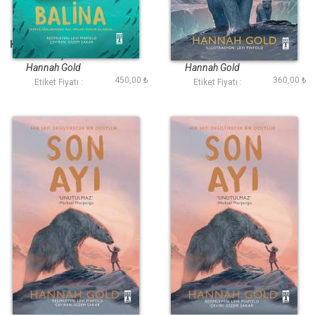
Kayıp Balina (Fleksi
Ayı Dönüyor
Cilt)
Hannah Gold
Hannah Gold
450,00 ₺
360,00 ₺
Etiket Fiyatı :
Etiket Fiyatı :
Son Ayı
Son Ayı (Ciltli
Şömizli)