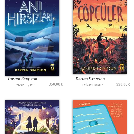
Anı Hırsızları
Çöpçüler
Darren Simpson
Darren Simpson
360,00 ₺
330,00 ₺
Etiket Fiyatı :
Etiket Fiyatı :