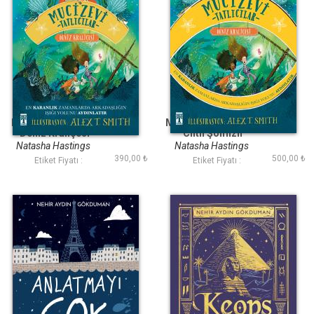
Mucizevi Tatlıcılar
Mucizevi Tatlıcılar 2
Deniz Kraliçesi
Ciltli Şömizli
Natasha Hastings
Natasha Hastings
390,00 ₺
500,00 ₺
Etiket Fiyatı :
Etiket Fiyatı :