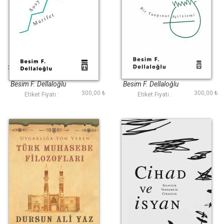
Sosyolojik Marifet
Modernleşmenin
Zihniyet Dünyası
Besim F. Dellaloğlu
Besim F. Dellaloğlu
300,00 ₺
300,00 ₺
Etiket Fiyatı :
Etiket Fiyatı :