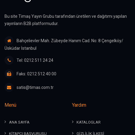
Bu site Timaş Yayın Grubu tarafından üretilen ve dağıtımı yapılan
yayınların B2B platformudur.
Bahçelievler Mah. Zübeyde Hanım Cad. No: 8 Çengelköy/
Üsküdar İstanbul
Tel: 0212 511 24 24
Faks: 0212 512 40 00
satis@timas.com.tr
Menü
Yardım
ANA SAYFA
KATALOGLAR
KİTAPÇI BAŞVURUSU
GİZLİLİK İLKESİ