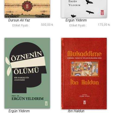
Türk Muhasebe
Cihad ve İsyan
Filozofları
Dursun Ali Yaz
Ergün Yıldırım
500,00 ₺
175,00 ₺
Etiket Fiyatı :
Etiket Fiyatı :
Öznenin Ölümü
Mukaddime
Ergün Yıldırım
İbn Haldun