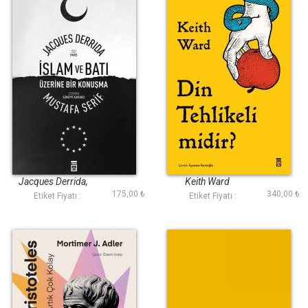
İslam ve Batı
Din Tehlikeli midir
Jacques Derrida,
Keith Ward
175,00 ₺
340,00 ₺
Mustafa Şerif
Etiket Fiyatı :
Etiket Fiyatı :