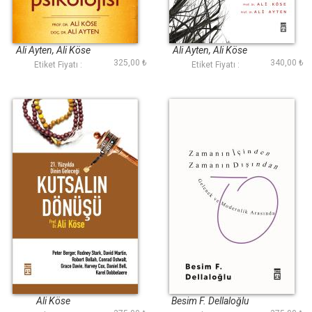
Din Psikolojisi
Popüler Dindarlık
Ali Ayten, Ali Köse
Ali Ayten, Ali Köse
325,00 ₺
340,00 ₺
Etiket Fiyatı :
Etiket Fiyatı :
Kutsalın Dönüşü
Zamanın İçinden
Zamanın Dışından
Ali Köse
Besim F. Dellaloğlu