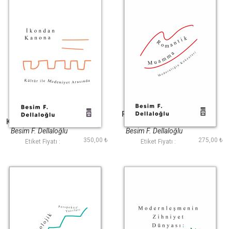
İkondan Kanona:
Romantik Muamma
Kültür İle Medeniyet
Arasında
Besim F. Dellaloğlu
Besim F. Dellaloğlu
350,00 ₺
275,00 ₺
Etiket Fiyatı :
Etiket Fiyatı :