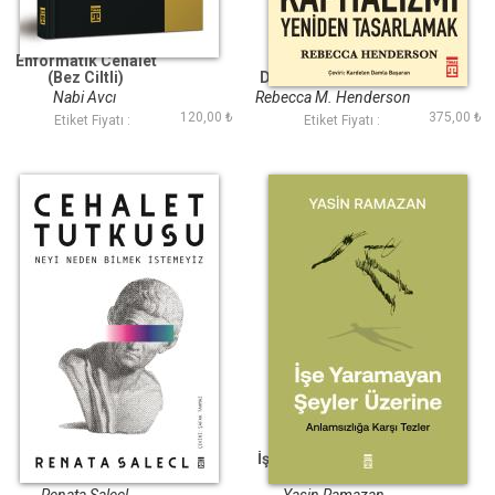
Enformatik Cehalet
Kaos İçindeki
(Bez Ciltli)
Dünyada Kapitalizmi
Yeniden Tasarlamak
Nabi Avcı
Rebecca M. Henderson
120,00 ₺
375,00 ₺
Etiket Fiyatı :
Etiket Fiyatı :
Cehalet Tutkusu
İşe Yaramayan Şeyler
Üzerine