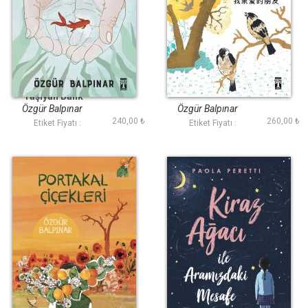
Dünyayı Sırtında
Canım Arkadaşım
Taşıyan Balık
Özgür Balpınar
Özgür Balpınar
240,00 ₺
260,00 ₺
Etiket Fiyatı :
Etiket Fiyatı :