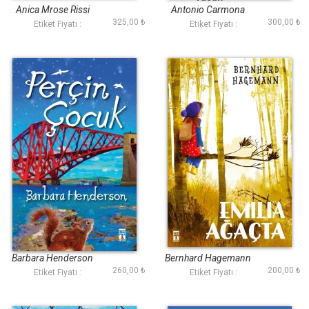
Anica Mrose Rissi
Antonio Carmona
325,00 ₺
300,00 ₺
Etiket Fiyatı :
Etiket Fiyatı :
Perçin Çocuk
Emilia Ağaçta
Barbara Henderson
Bernhard Hagemann
260,00 ₺
200,00 ₺
Etiket Fiyatı :
Etiket Fiyatı :