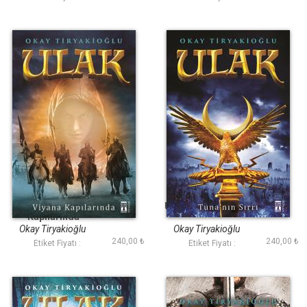
Ulak - Viyana
Ulak - Tunanın Sırrı
Kapılarında
Okay Tiryakioğlu
Okay Tiryakioğlu
240,00 ₺
240,00 ₺
Etiket Fiyatı :
Etiket Fiyatı :