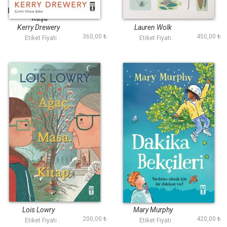
Kağıttan Son Turna
Yankı Dağı
Kuşu
Kerry Drewery
Lauren Wolk
360,00 ₺
450,00 ₺
Etiket Fiyatı :
Etiket Fiyatı :
Ağaç Masa Kitap
Dakika Bekçileri
Lois Lowry
Mary Murphy
200,00 ₺
420,00 ₺
Etiket Fiyatı :
Etiket Fiyatı :