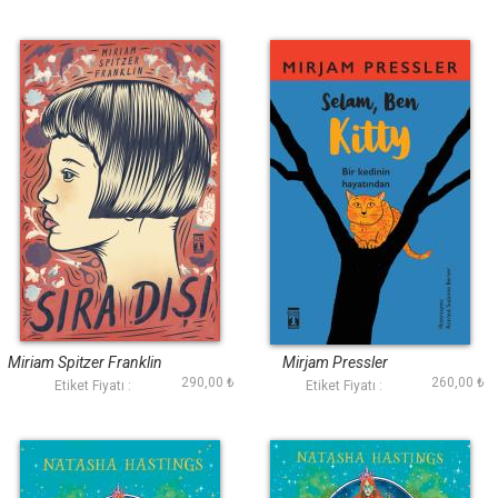
Sıra Dışı
Selam Ben Kitty
Miriam Spitzer Franklin
Mirjam Pressler
290,00 ₺
260,00 ₺
Etiket Fiyatı :
Etiket Fiyatı :