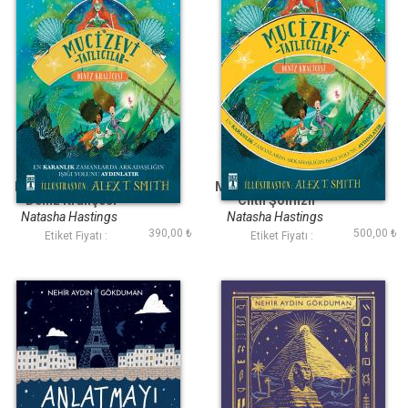
Mucizevi Tatlıcılar
Mucizevi Tatlıcılar 2
Deniz Kraliçesi
Ciltli Şömizli
Natasha Hastings
Natasha Hastings
390,00 ₺
500,00 ₺
Etiket Fiyatı :
Etiket Fiyatı :