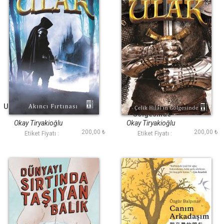
Ulak - Akıncı Fırtınası
Ulak - Çelik Hilalin
Gölgesinde
Okay Tiryakioğlu
Okay Tiryakioğlu
200,00 ₺
200,00 ₺
Etiket Fiyatı :
Etiket Fiyatı :