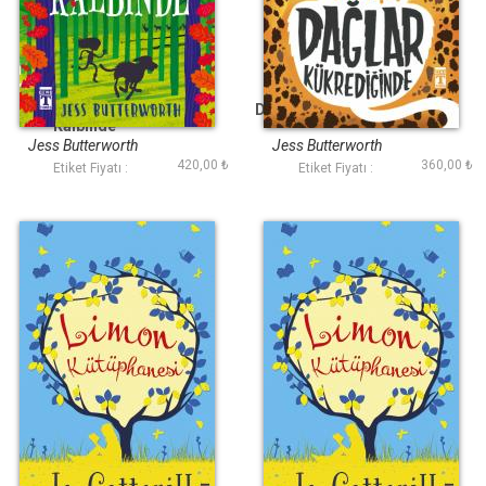
Vahşi Doğanın
Dağlar Kükrediğinde
Kalbinde
Jess Butterworth
Jess Butterworth
420,00 ₺
360,00 ₺
Etiket Fiyatı :
Etiket Fiyatı :