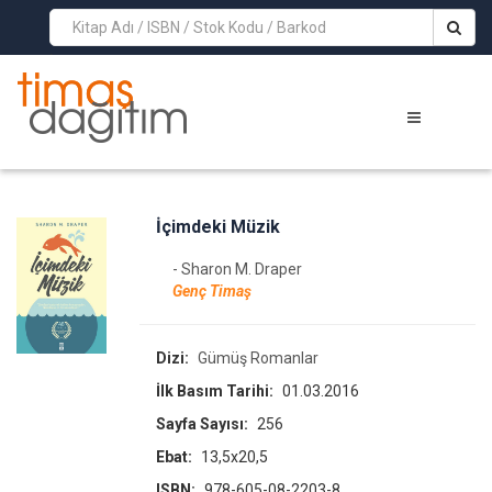
>
İçimdeki Müzik
- Sharon M. Draper
Genç Timaş
Dizi:
Gümüş Romanlar
İlk Basım Tarihi:
01.03.2016
Sayfa Sayısı:
256
Ebat:
13,5x20,5
ISBN:
978-605-08-2203-8