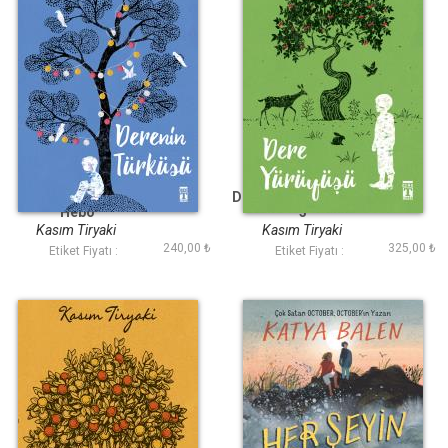
Derenin Türküsü -
Dere Yürüyüşü - Hebo
Hebo
3
Kasım Tiryaki
Kasım Tiryaki
240,00 ₺
325,00 ₺
Etiket Fiyatı :
Etiket Fiyatı :