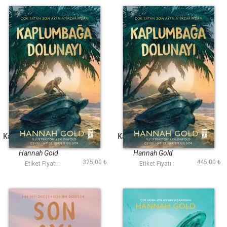
Kaplumbağa Dolunayı
Kaplumbağa Dolunayı
Ciltli Şömizli
Hannah Gold
Hannah Gold
325,00 ₺
445,00 ₺
Etiket Fiyatı :
Etiket Fiyatı :