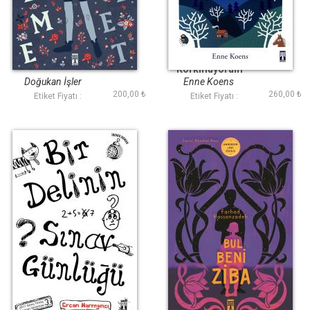
Kekeme Hamlet
Ben Vincent ve
Korkmuyorum
Doğukan İ̇şler
Enne Koens
200,00 ₺
260,00 ₺
Etiket Fiyatı :
Etiket Fiyatı :
Bir Delinin Sınav
Bul Beni Ziba