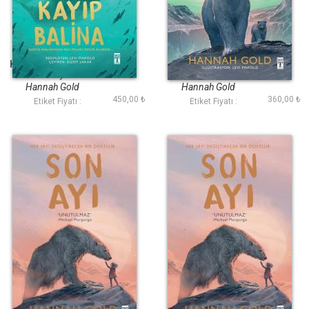
Kayıp Balina (Fleksi
Ayı Dönüyor
Cilt)
Hannah Gold
Hannah Gold
450,00 ₺
360,00 ₺
Etiket Fiyatı :
Etiket Fiyatı :