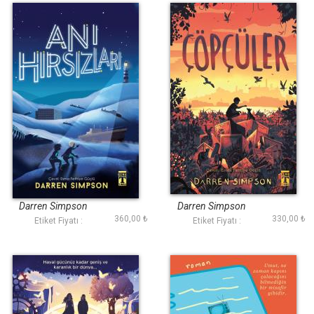
Anı Hırsızları
Çöpçüler
Darren Simpson
Darren Simpson
360,00 ₺
330,00 ₺
Etiket Fiyatı :
Etiket Fiyatı :