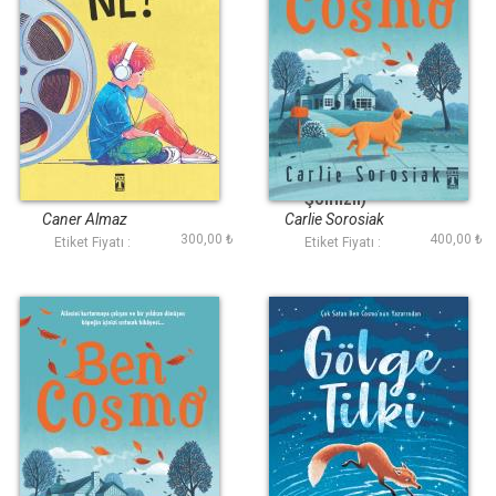
Görevimiz Ne
Ben Cosmo (Ciltli
Şömizli)
Caner Almaz
Carlie Sorosiak
300,00 ₺
400,00 ₺
Etiket Fiyatı :
Etiket Fiyatı :