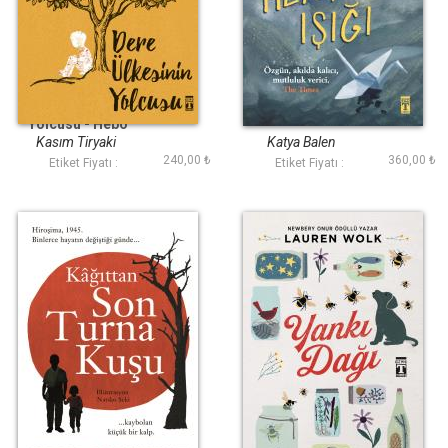
Dere Ülkesinin
Her Şeyin Işığı
Yolcusu - Hebo
Kasım Tiryaki
Katya Balen
240,00 ₺
360,00 ₺
Etiket Fiyatı :
Etiket Fiyatı :