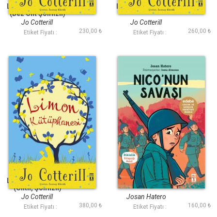
Limon Kütüphanesi
Limon Kütüphanesi
(Bez Cilt Şömizli)
Jo Cotterill
Jo Cotterill
230,00 ₺
260,00 ₺
Etiket Fiyatı :
Etiket Fiyatı :
Limon Kütüphanesi
Niconun Savaşı
(Ciltli, Şömizli)
Jo Cotterill
Josan Hatero
380,00 ₺
160,00 ₺
Etiket Fiyatı :
Etiket Fiyatı :