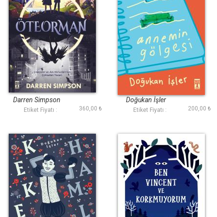
Öteorman
Annemin Gölgesi
Darren Simpson
Doğukan İ̇şler
360,00 ₺
200,00 ₺
Etiket Fiyatı :
Etiket Fiyatı :