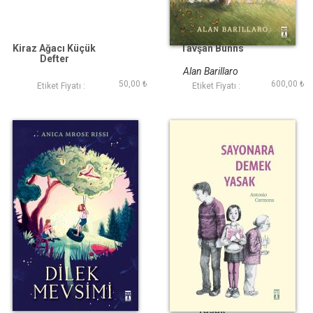
Kiraz Ağacı Küçük
Tavşan Bunns
Defter
Alan Barillaro
50,00 ₺
600,00 ₺
Etiket Fiyatı :
Etiket Fiyatı :
Dilek Mevsimi
Sayonara Demek
Yasak