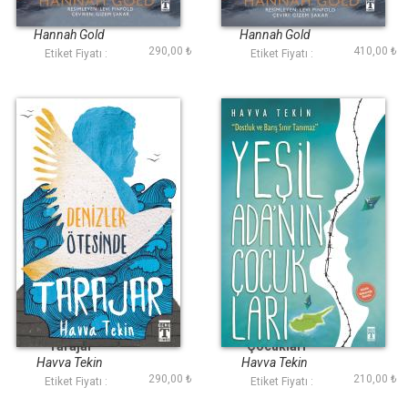
Son Ayı
Son Ayı (Ciltli
Şömizli)
Hannah Gold
Hannah Gold
290,00 ₺
410,00 ₺
Etiket Fiyatı :
Etiket Fiyatı :
Denizler Ötesinde
Yeşil Adanın
Tarajar
Çocukları
Havva Tekin
Havva Tekin
290,00 ₺
210,00 ₺
Etiket Fiyatı :
Etiket Fiyatı :