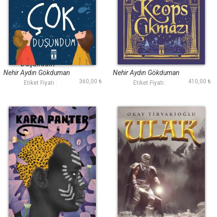
Anlatmayı Çok
Keops Çıkmazı
Düşündüm
Nehir Aydın Gökduman
Nehir Aydın Gökduman
360,00 ₺
410,00 ₺
Etiket Fiyatı :
Etiket Fiyatı :