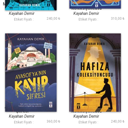
Mona Lisa Senfonisi
Evvel Zaman
Koleksiyoncusu
Kayahan Demir
Kayahan Demir
240,00 ₺
310,00 ₺
Etiket Fiyatı :
Etiket Fiyatı :
Ayasofya nın Kayıp
Hafıza
Şifresi
Koleksiyoncusu
Kayahan Demir
Kayahan Demir
360,00 ₺
240,00 ₺
Etiket Fiyatı :
Etiket Fiyatı :