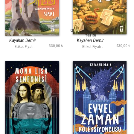
Dünyanın İlk Yalanı
Göbeklitepe de Gece
Yarısı
Kayahan Demir
Kayahan Demir
330,00 ₺
430,00 ₺
Etiket Fiyatı :
Etiket Fiyatı :