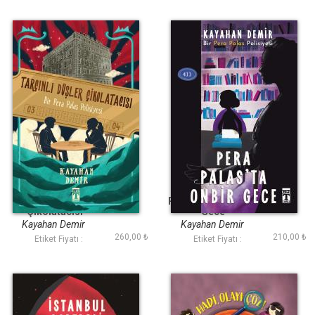
Tarçınlı Düşler
Pera Palasta On Bir
Çikolatacısı
Gece
Kayahan Demir
Kayahan Demir
260,00 ₺
210,00 ₺
Etiket Fiyatı :
Etiket Fiyatı :