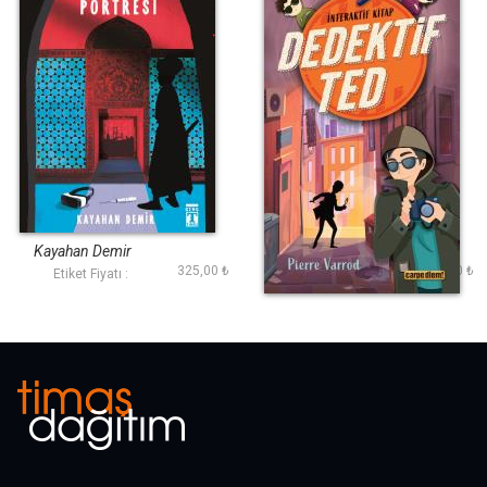
İstanbul Portresi
Dedektif Ted-Hadi
Olayı Çöz!
Kayahan Demir
Pierre Varrod
325,00 ₺
200,00 ₺
Etiket Fiyatı :
Etiket Fiyatı :