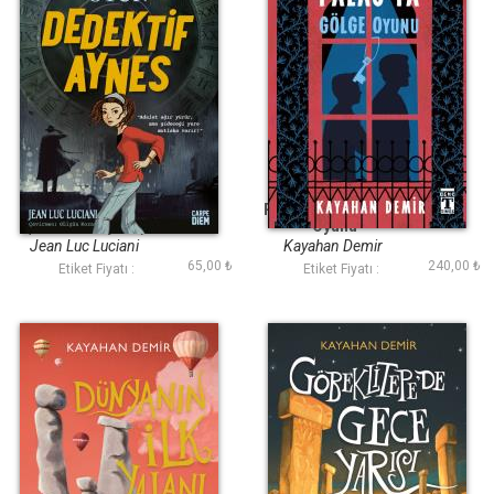
Ölümcül Oyun
Pera Palasta Gölge
(Dedektif Aynes)
Oyunu
Jean Luc Luciani
Kayahan Demir
65,00 ₺
240,00 ₺
Etiket Fiyatı :
Etiket Fiyatı :