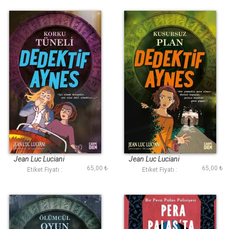
Korku Tüneli
Kusursuz Plan
(Dedektif Aynes)
(Dedektif Aynes)
Jean Luc Luciani
Jean Luc Luciani
65,00 ₺
65,00 ₺
Etiket Fiyatı :
Etiket Fiyatı :