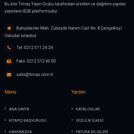
Bu site Timaş Yayın Grubu tarafından üretilen ve dağıtımı yapılan
yayınların B2B platformudur.
Bahçelievler Mah. Zübeyde Hanım Cad. No: 8 Çengelköy/
Üsküdar İstanbul
Tel: 0212 511 24 24
Faks: 0212 512 40 00
satis@timas.com.tr
Menü
Yardım
ANA SAYFA
KATALOGLAR
KİTAPÇI BAŞVURUSU
GİZLİLİK İLKESİ
HAKKIMIZDA
FATURA BİLGİLERİ