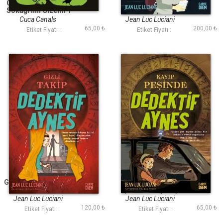
Genç Poe - Morgue
Gizemli Tetikçi -
Sokağı'nın Gizemi 1
Dedektif Aynes
Cuca Canals
Jean Luc Luciani
65,00 ₺
200,00 ₺
Etiket Fiyatı :
Etiket Fiyatı :
Gizli Takip - Dedektif
Kayıp Peşinde
Aynes
(Dedektif Aynes)
Jean Luc Luciani
Jean Luc Luciani
120,00 ₺
65,00 ₺
Etiket Fiyatı :
Etiket Fiyatı :