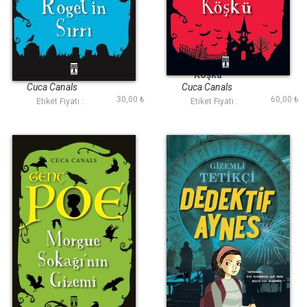
Genç Poe - Mary
Genç Poe - Korku
Roget'in Sırrı 2
Köşkü
Cuca Canals
Cuca Canals
30,00 ₺
60,00 ₺
Etiket Fiyatı :
Etiket Fiyatı :