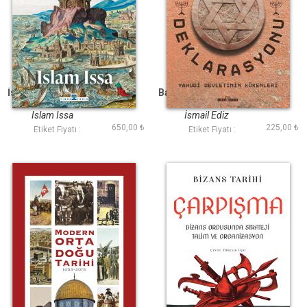
İskenderiye Dünyayı
Balfour Deklarasyonu
Değiştiren Şehir
Islam Issa
İsmail Ediz
650,00 ₺
225,00 ₺
Etiket Fiyatı :
Etiket Fiyatı :