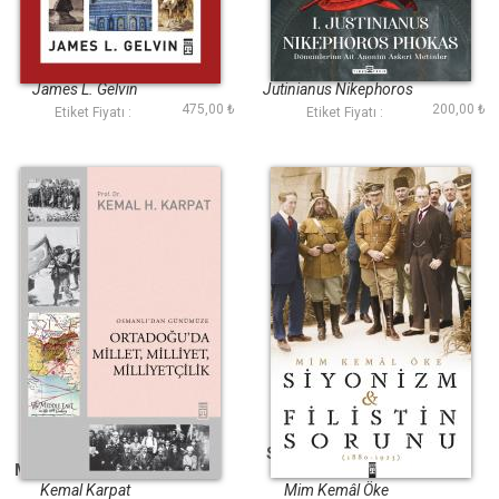
Modern Ortadoğu
Çarpışma
Tarihi (Ciltli)
James L. Gelvin
Jutinianus Nikephoros
475,00 ₺
200,00 ₺
Phokas
Etiket Fiyatı :
Etiket Fiyatı :
Ortadoğuda Millet
Siyonizm ve Filistin
Milliyet Milliyetçilik
Sorunu
Kemal Karpat
Mim Kemâl Öke