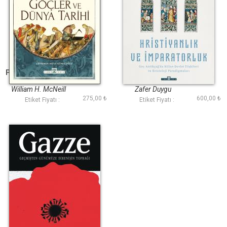
Parazitler Göçler ve
Hristiyanlık ve
Dünya Tarihi
İmparatorluk
William H. McNeill
Zafer Duygu
275,00 ₺
600,00 ₺
Etiket Fiyatı :
Etiket Fiyatı :