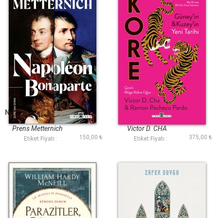
Napoleon Bonaparte
Kore
Prens Metternich
Victor D. CHA
150,00 ₺
375,00 ₺
Etiket Fiyatı :
Etiket Fiyatı :