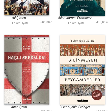
Avrupa Tarihi
Dünyanın Merkezi
Taş Devrinden
Günümüze Basra
Ali Çimen
Allen James Fromherz
Körfezi nin Küresel
600,00 ₺
450,00 ₺
Etiket Fiyatı :
Etiket Fiyatı :
Tarihi
Haçlı Seferleri
Bilinmeyen
Peygamberler
Altan Çetin
Bülent Şahin Erdeğer