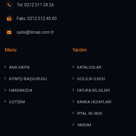
Tel: 0212 511 24 24
Faks: 0212 512 40 00
satis@timas.com.tr
Menü
Yardım
ANA SAYFA
KATALOGLAR
KİTAPÇI BAŞVURUSU
GİZLİLİK İLKESİ
HAKKIMIZDA
FATURA BİLGİLERİ
İLETİŞİM
BANKA HESAPLARI
İPTAL VE İADE
YARDIM