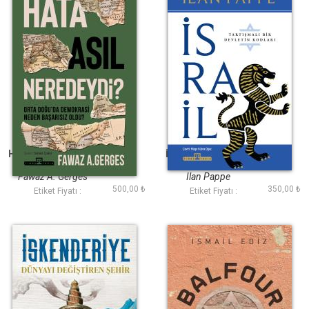
Hata Asıl Neredeydi
İsrail Tartışmalı Bir
Ülkenin Kodları
Fawaz A. Gerges
Ilan Pappe
500,00 ₺
350,00 ₺
Etiket Fiyatı :
Etiket Fiyatı :