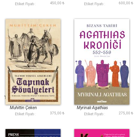
450,00 ₺
600,00 ₺
Etiket Fiyatı :
Etiket Fiyatı :
Tapınak Şövalyeleri
Bizans Tarihi:
Agathias Kroniği
(552-559)
Muhittin Çeken
Myrinalı Agathias
375,00 ₺
275,00 ₺
Etiket Fiyatı :
Etiket Fiyatı :