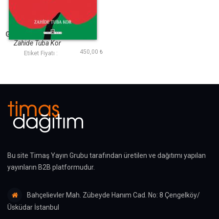
Gazze Geçmişten
Günümüze Direnişin
Toprağı
Zahide Tuba Kor
450,00 ₺
Etiket Fiyatı :
Bu site Timaş Yayın Grubu tarafından üretilen ve dağıtımı yapılan
yayınların B2B platformudur.
Bahçelievler Mah. Zübeyde Hanım Cad. No: 8 Çengelköy/
Üsküdar İstanbul