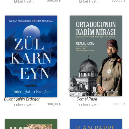
500,00 ₺
600,00 ₺
Etiket Fiyatı :
Etiket Fiyatı :
Zülkarneyn
Ortadoğunun Kadim
Mirası
Bülent Şahin Erdeğer
Cemal Paşa
300,00 ₺
300,00 ₺
Etiket Fiyatı :
Etiket Fiyatı :