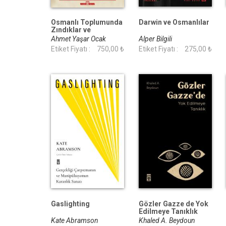
Osmanlı Toplumunda
Darwin ve Osmanlılar
Zındıklar ve
Mülhidler
Ahmet Yaşar Ocak
Alper Bilgili
Etiket Fiyatı :
750,00 ₺
Etiket Fiyatı :
275,00 ₺
Gaslighting
Gözler Gazze de Yok
Edilmeye Tanıklık
Kate Abramson
Khaled A. Beydoun