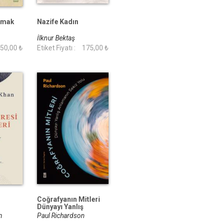
akmak
Nazife Kadın
İlknur Bektaş
50,00 ₺
Etiket Fiyatı :
175,00 ₺
Coğrafyanın Mitleri
Dünyayı Yanlış
Anlamanın Sekiz Yolu
an
Paul Richardson