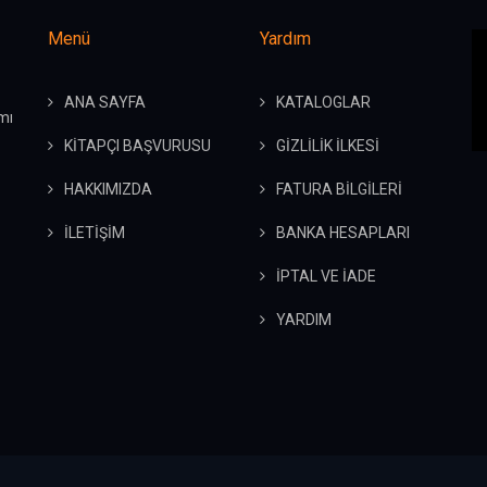
Menü
Yardım
ANA SAYFA
KATALOGLAR
mı
KİTAPÇI BAŞVURUSU
GİZLİLİK İLKESİ
HAKKIMIZDA
FATURA BİLGİLERİ
İLETİŞİM
BANKA HESAPLARI
İPTAL VE İADE
YARDIM