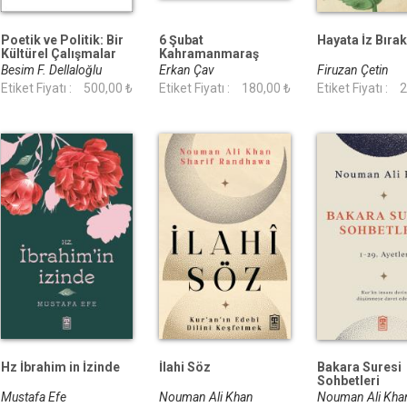
Poetik ve Politik: Bir
6 Şubat
Hayata İz Bır
Kültürel Çalışmalar
Kahramanmaraş
Ansiklopedisi
Depremleri
Besim F. Dellaloğlu
Erkan Çav
Firuzan Çetin
Etiket Fiyatı :
500,00 ₺
Etiket Fiyatı :
180,00 ₺
Etiket Fiyatı :
2
Hz İbrahim in İzinde
İlahi Söz
Bakara Suresi
Sohbetleri
Mustafa Efe
Nouman Ali Khan
Nouman Ali Kh