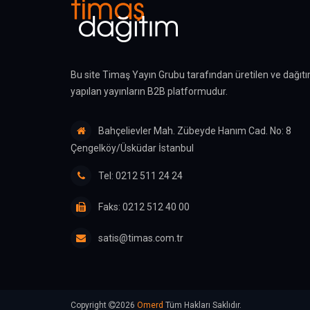
Bu site Timaş Yayın Grubu tarafından üretilen ve dağıtı
yapılan yayınların B2B platformudur.
Bahçelievler Mah. Zübeyde Hanım Cad. No: 8
Çengelköy/Üsküdar İstanbul
Tel: 0212 511 24 24
Faks: 0212 512 40 00
satis@timas.com.tr
Copyright
2026
Omerd
Tüm Hakları Saklıdır.