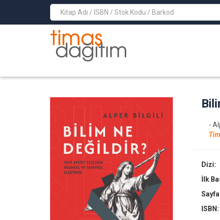
>
Bil
- Al
Tim
Dizi:
İlk B
Sayfa
ISBN