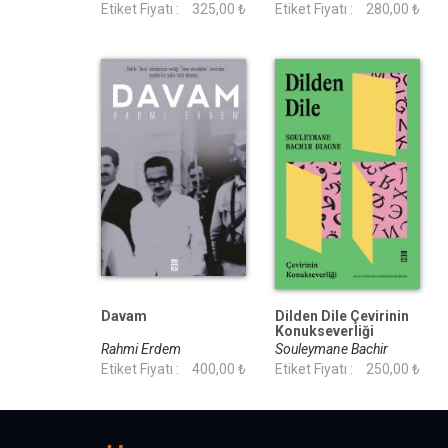
Etiket Fiyatı :
325,00 ₺
Etiket Fiyatı :
280,00 ₺
Davam
Dilden Dile Çevirinin
Konukseverliği
Rahmi Erdem
Souleymane Bachir
Etiket Fiyatı :
400,00 ₺
Diagne
Etiket Fiyatı :
250,00 ₺