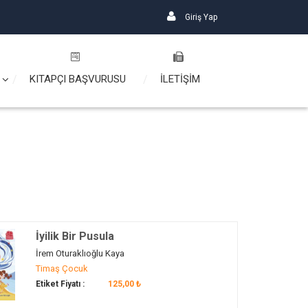
Giriş Yap
KITAPÇI BAŞVURUSU
İLETİŞİM
İyilik Bir Pusula
İrem Oturaklıoğlu Kaya
Timaş Çocuk
Etiket Fiyatı :
125,00 ₺