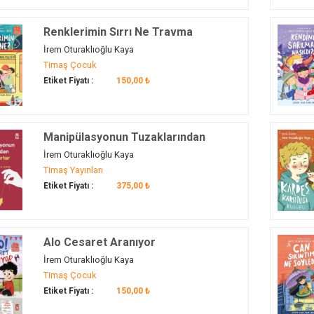
Renklerimin Sırrı Ne Travma
Tramvayında Yolculuk
İrem Oturaklıoğlu Kaya
Timaş Çocuk
Etiket Fiyatı :
150,00 ₺
Manipülasyonun Tuzaklarından
Kendini Kurtar
İrem Oturaklıoğlu Kaya
Timaş Yayınları
Etiket Fiyatı :
375,00 ₺
Alo Cesaret Aranıyor
İrem Oturaklıoğlu Kaya
Timaş Çocuk
Etiket Fiyatı :
150,00 ₺