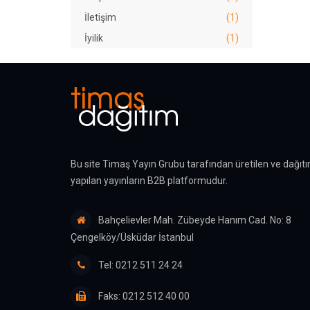
İletişim
(1)
İyilik
(1)
Kardeş İlişkileri
(1)
Kardeş Sevgisi
(1)
Kişisel Gelişim
(1)
Öz Güven
(2)
Öz Saygı
(1)
Öz Şefkat
(1)
Bu site Timaş Yayın Grubu tarafından üretilen ve dağıtı
yapılan yayınların B2B platformudur.
Psikolojik Sağlamlık
(3)
Sevgi
(1)
Bahçelievler Mah. Zübeyde Hanım Cad. No: 8
Sorumluluk
(1)
Çengelköy/Üsküdar İstanbul
Terapi Kitapları
(1)
Tel: 0212 511 24 24
Toplumsallık
(1)
Travma Sonrası Stres Bozukluğu
Faks: 0212 512 40 00
(1)
Yardım
(1)