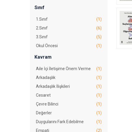
Sınıf
1.Sınıf
(1)
2.Sınıf
(6)
3.Sınıf
(5)
Okul Öncesi
(1)
Kavram
Aile İçi İletişime Önem Verme
(1)
Arkadaşlık
(1)
Arkadaşlık İlişkileri
(1)
Cesaret
(1)
Çevre Bilinci
(1)
Değerler
(1)
Duygularını Fark Edebilme
(1)
Empati
(2)