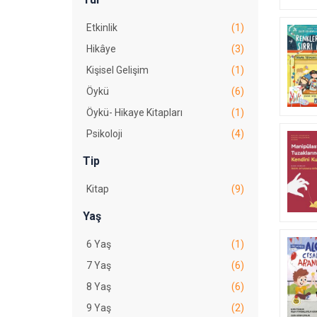
Etkinlik
(1)
Hikâye
(3)
Kişisel Gelişim
(1)
Öykü
(6)
Öykü- Hikaye Kitapları
(1)
Psikoloji
(4)
Tip
Kitap
(9)
Yaş
6 Yaş
(1)
7 Yaş
(6)
8 Yaş
(6)
9 Yaş
(2)