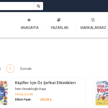
ANASAYFA
YAZARLAR
MARKALARIMIZ
i
1
Sonraki
Kâşifler İçin Öz Şefkat Etkinlikleri
İrem Oturaklıoğlu Kaya
Timaş Çocuk
Etiket Fiyatı :
225,00 ₺