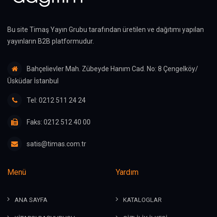
Bu site Timaş Yayın Grubu tarafından üretilen ve dağıtımı yapılan
yayınların B2B platformudur.
Bahçelievler Mah. Zübeyde Hanım Cad. No: 8 Çengelköy/
Üsküdar İstanbul
Tel: 0212 511 24 24
Faks: 0212 512 40 00
satis@timas.com.tr
Menü
Yardım
ANA SAYFA
KATALOGLAR