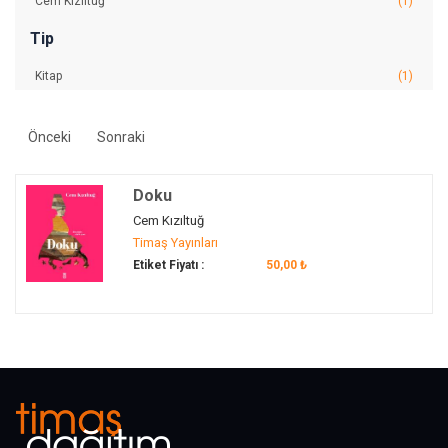
Cem Kızıltuğ
(1)
Tip
Kitap
(1)
Önceki
Sonraki
Doku
Cem Kızıltuğ
Timaş Yayınları
Etiket Fiyatı :
50,00 ₺