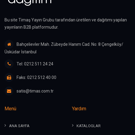
Bu site Timaş Yayın Grubu tarafından üretilen ve dağıtımı yapılan
yayınların B2B platformudur.
Bahçelievler Mah. Zübeyde Hanım Cad. No: 8 Çengelköy/
Üsküdar İstanbul
Tel: 0212 511 24 24
Faks: 0212 512 40 00
satis@timas.com.tr
Menü
Yardım
ANA SAYFA
KATALOGLAR