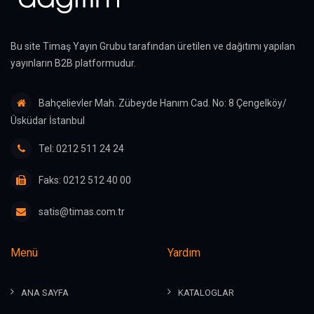
Bu site Timaş Yayın Grubu tarafından üretilen ve dağıtımı yapılan
yayınların B2B platformudur.
Bahçelievler Mah. Zübeyde Hanım Cad. No: 8 Çengelköy/
Üsküdar İstanbul
Tel: 0212 511 24 24
Faks: 0212 512 40 00
satis@timas.com.tr
Menü
Yardım
ANA SAYFA
KATALOGLAR