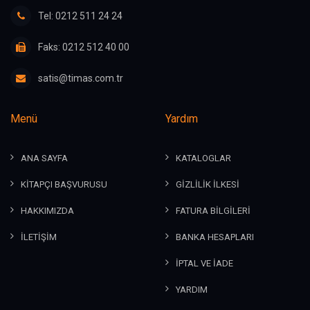
Tel: 0212 511 24 24
Faks: 0212 512 40 00
satis@timas.com.tr
Menü
Yardım
ANA SAYFA
KATALOGLAR
KİTAPÇI BAŞVURUSU
GİZLİLİK İLKESİ
HAKKIMIZDA
FATURA BİLGİLERİ
İLETİŞİM
BANKA HESAPLARI
İPTAL VE İADE
YARDIM