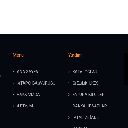
Menü
Yardım
ANA SAYFA
KATALOGLAR
mı
KİTAPÇI BAŞVURUSU
GİZLİLİK İLKESİ
HAKKIMIZDA
FATURA BİLGİLERİ
İLETİŞİM
BANKA HESAPLARI
İPTAL VE İADE