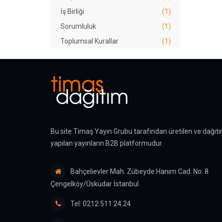
İş Birliği
(1)
Sorumluluk
(1)
Toplumsal Kurallar
(1)
Bu site Timaş Yayın Grubu tarafından üretilen ve dağıtı
yapılan yayınların B2B platformudur.
Bahçelievler Mah. Zübeyde Hanım Cad. No: 8
Çengelköy/Üsküdar İstanbul
Tel: 0212 511 24 24