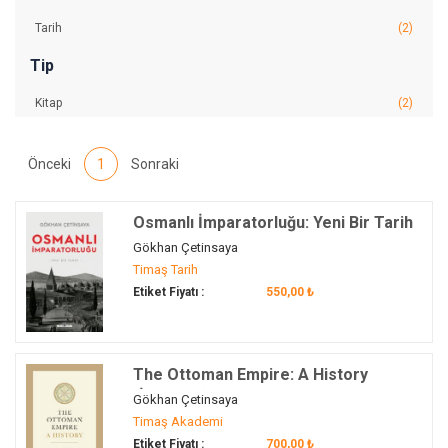
Tarih
(2)
Tip
Kitap
(2)
Önceki
1
Sonraki
Osmanlı İmparatorluğu: Yeni Bir Tarih
Gökhan Çetinsaya
Timaş Tarih
Etiket Fiyatı :
550,00 ₺
The Ottoman Empire: A History
(İngilizce)
Gökhan Çetinsaya
Timaş Akademi
Etiket Fiyatı :
700,00 ₺