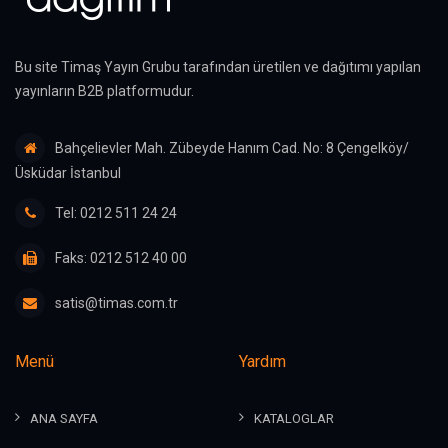
Bu site Timaş Yayın Grubu tarafından üretilen ve dağıtımı yapılan
yayınların B2B platformudur.
Bahçelievler Mah. Zübeyde Hanım Cad. No: 8 Çengelköy/
Üsküdar İstanbul
Tel: 0212 511 24 24
Faks: 0212 512 40 00
satis@timas.com.tr
Menü
Yardım
ANA SAYFA
KATALOGLAR