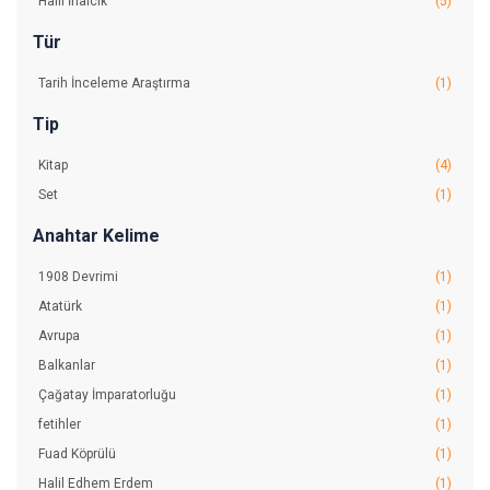
Halil İnalcık
(5)
Tür
Tarih İnceleme Araştırma
(1)
Tip
Kitap
(4)
Set
(1)
Anahtar Kelime
1908 Devrimi
(1)
Atatürk
(1)
Avrupa
(1)
Balkanlar
(1)
Çağatay İmparatorluğu
(1)
fetihler
(1)
Fuad Köprülü
(1)
Halil Edhem Erdem
(1)