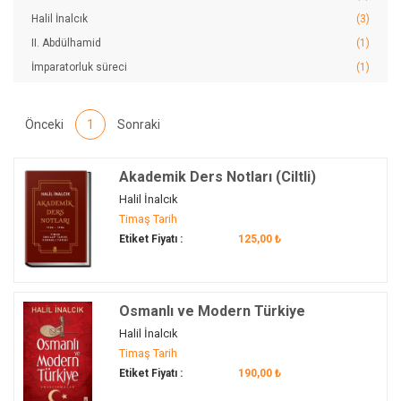
Halil İnalcık
(3)
II. Abdülhamid
(1)
İmparatorluk süreci
(1)
İnkılap Tarihi
(1)
İttihad ve Terakki
(1)
Önceki
1
Sonraki
Kuruluş
(1)
Lozan Antlaşması
(1)
Akademik Ders Notları (Ciltli)
Maveraünnehir
(1)
Halil İnalcık
Milli Mücadele
(1)
Timaş Tarih
Modern Türkiye
(1)
Etiket Fiyatı :
125,00 ₺
Moğollar
(1)
Mondros Mütarekesi
(1)
Osmanlı Devleti
Osmanlı ve Modern Türkiye
(3)
Osmanlı Tarihi
Halil İnalcık
(1)
Timaş Tarih
Osmanlı toplum yapısı
(1)
Etiket Fiyatı :
190,00 ₺
Osmanlı-Avrupa ilişkileri
(1)