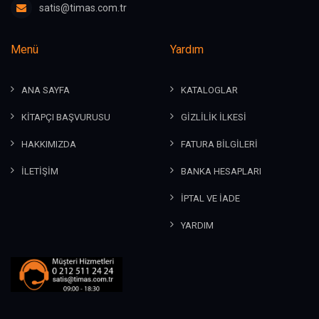
satis@timas.com.tr
Menü
Yardım
ANA SAYFA
KATALOGLAR
KİTAPÇI BAŞVURUSU
GİZLİLİK İLKESİ
HAKKIMIZDA
FATURA BİLGİLERİ
İLETİŞİM
BANKA HESAPLARI
İPTAL VE İADE
YARDIM