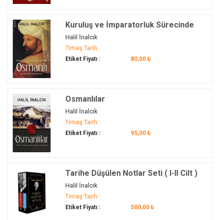
Semerkand
(1)
Tarih
(1)
Kuruluş ve İmparatorluk Sürecinde
Teşkilat-ı Mahsusa
(1)
Osmanlı
Halil İnalcık
Timur
(1)
Timaş Tarih
Türkiye
(1)
Etiket Fiyatı :
80,00 ₺
Türkler
(1)
V. Barthold
(1)
vakıf medeniyeti
(1)
Osmanlılar
Zafername
(1)
Halil İnalcık
Timaş Tarih
Etiket Fiyatı :
95,00 ₺
Tarihe Düşülen Notlar Seti ( I-II Cilt )
Halil İnalcık
Timaş Tarih
Etiket Fiyatı :
500,00 ₺