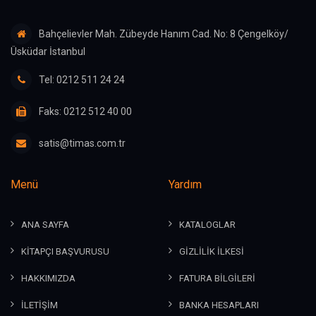
Bahçelievler Mah. Zübeyde Hanım Cad. No: 8 Çengelköy/
Üsküdar İstanbul
Tel: 0212 511 24 24
Faks: 0212 512 40 00
satis@timas.com.tr
Menü
Yardım
ANA SAYFA
KATALOGLAR
KİTAPÇI BAŞVURUSU
GİZLİLİK İLKESİ
HAKKIMIZDA
FATURA BİLGİLERİ
İLETİŞİM
BANKA HESAPLARI