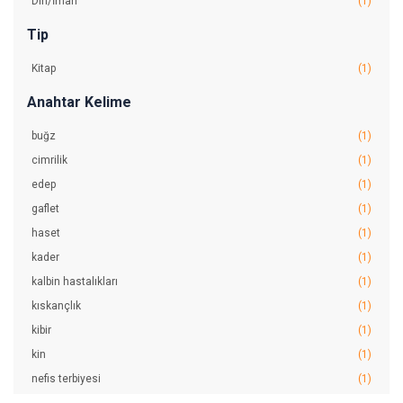
Din/İman
(1)
Tip
Kitap
(1)
Anahtar Kelime
buğz
(1)
cimrilik
(1)
edep
(1)
gaflet
(1)
haset
(1)
kader
(1)
kalbin hastalıkları
(1)
kıskançlık
(1)
kibir
(1)
kin
(1)
nefis terbiyesi
(1)