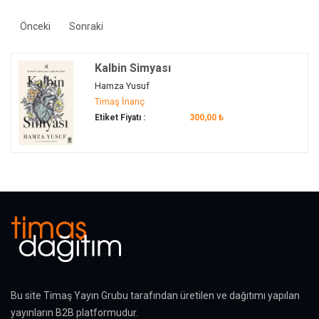
rıza
(1)
şımarıklık
(1)
Önceki
Sonraki
şükran...
(1)
temizlik
(1)
Kalbin Simyası
Hamza Yusuf
Timaş İnanç
Etiket Fiyatı :
300,00 ₺
Bu site Timaş Yayın Grubu tarafından üretilen ve dağıtımı yapılan
yayınların B2B platformudur.