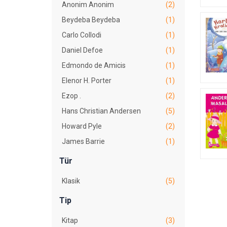
Anonim Anonim
(2)
Beydeba Beydeba
(1)
Carlo Collodi
(1)
Daniel Defoe
(1)
Edmondo de Amicis
(1)
Elenor H. Porter
(1)
Ezop .
(2)
Hans Christian Andersen
(5)
Howard Pyle
(2)
James Barrie
(1)
Jean de La Fontaine
(1)
Tür
Jonathan Swift
(1)
Klasik
(5)
Jules Verne
(2)
Tip
Mark Twain
(2)
Mevlânâ Celâleddin Rûmî
(2)
Kitap
(3)