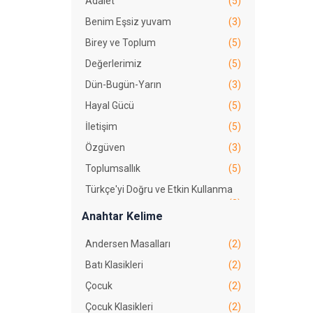
Adalet
(5)
Benim Eşsiz yuvam
(3)
Birey ve Toplum
(5)
Değerlerimiz
(5)
Dün-Bugün-Yarın
(3)
Hayal Gücü
(5)
İletişim
(5)
Özgüven
(3)
Toplumsallık
(5)
Türkçe'yi Doğru ve Etkin Kullanma
(3)
Yardımseverlik
(3)
Anahtar Kelime
Yeniliğe Açıklık
(5)
Andersen Masalları
(2)
Batı Klasikleri
(2)
Çocuk
(2)
Çocuk Klasikleri
(2)