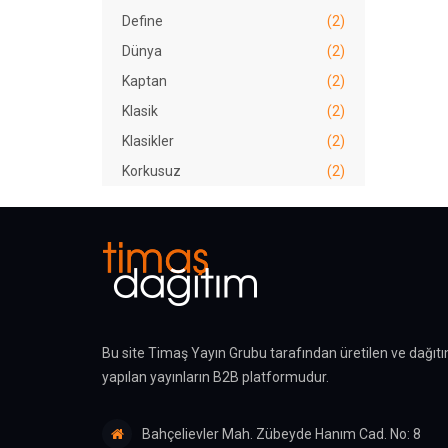
Define
(2)
Dünya
(2)
Kaptan
(2)
Klasik
(2)
Klasikler
(2)
Korkusuz
(2)
Masal
(4)
Mutlu
(1)
Şaşkın
(2)
Şeker
(2)
Şermin
(1)
Bu site Timaş Yayın Grubu tarafından üretilen ve dağıtı
yapılan yayınların B2B platformudur.
Bahçelievler Mah. Zübeyde Hanım Cad. No: 8