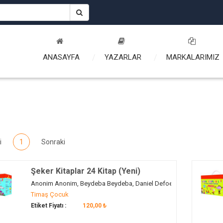
ANASAYFA
YAZARLAR
MARKALARIMIZ
i
1
Sonraki
Şeker Kitaplar 24 Kitap (Yeni)
Anonim Anonim, Beydeba Beydeba, Daniel Defoe, Edmondo de Amicis,
Timaş Çocuk
Etiket Fiyatı :
120,00 ₺