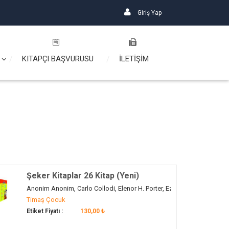
Giriş Yap
KITAPÇI BAŞVURUSU
İLETİŞİM
Şeker Kitaplar 26 Kitap (Yeni)
 Ezop ., Hans Christian Andersen, Howard Pyle, Jules Verne, Mark Twain, Me
Anonim Anonim, Carlo Collodi, Elenor H. Porter, Ezop ., Hans Christi
Timaş Çocuk
Etiket Fiyatı :
130,00 ₺