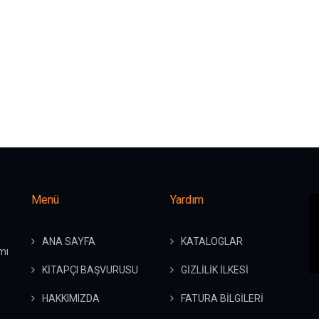
Menü
Yardım
ANA SAYFA
KATALOGLAR
mı
KİTAPÇI BAŞVURUSU
GİZLİLİK İLKESİ
HAKKIMIZDA
FATURA BİLGİLERİ