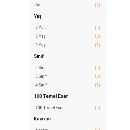
Münire Daniş
(1)
Set
(2)
Oscar Wilde
(2)
Yaş
Robert L. Stevenson
(1)
7 Yaş
(5)
Robert Louis Stevenson
(1)
8 Yaş
(5)
Rudyard Kipling
(2)
9 Yaş
(5)
Tevfik Fikret
(1)
Sınıf
2.Sınıf
(5)
3.Sınıf
(5)
4.Sınıf
(5)
100 Temel Eser
100 Temel Eser
(2)
Kavram