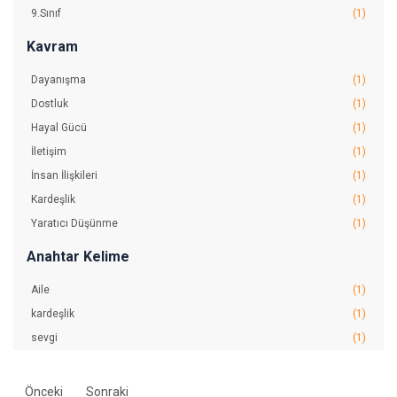
9.Sınıf
(1)
Kavram
Dayanışma
(1)
Dostluk
(1)
Hayal Gücü
(1)
İletişim
(1)
İnsan İlişkileri
(1)
Kardeşlik
(1)
Yaratıcı Düşünme
(1)
Anahtar Kelime
Aile
(1)
kardeşlik
(1)
sevgi
(1)
Önceki
Sonraki