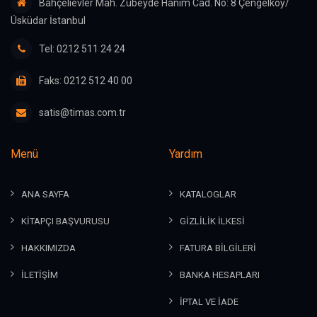
Bahçelievler Mah. Zübeyde Hanım Cad. No: 8 Çengelköy/
Üsküdar İstanbul
Tel: 0212 511 24 24
Faks: 0212 512 40 00
satis@timas.com.tr
Menü
Yardım
ANA SAYFA
KATALOGLAR
KİTAPÇI BAŞVURUSU
GİZLİLİK İLKESİ
HAKKIMIZDA
FATURA BİLGİLERİ
İLETİŞİM
BANKA HESAPLARI
İPTAL VE İADE