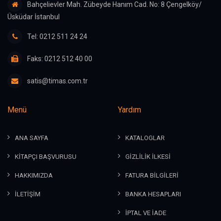
Bahçelievler Mah. Zübeyde Hanım Cad. No: 8 Çengelköy/
Üsküdar İstanbul
Tel: 0212 511 24 24
Faks: 0212 512 40 00
satis@timas.com.tr
Menü
Yardım
ANA SAYFA
KATALOGLAR
KİTAPÇI BAŞVURUSU
GİZLİLİK İLKESİ
HAKKIMIZDA
FATURA BİLGİLERİ
İLETİŞİM
BANKA HESAPLARI
İPTAL VE İADE