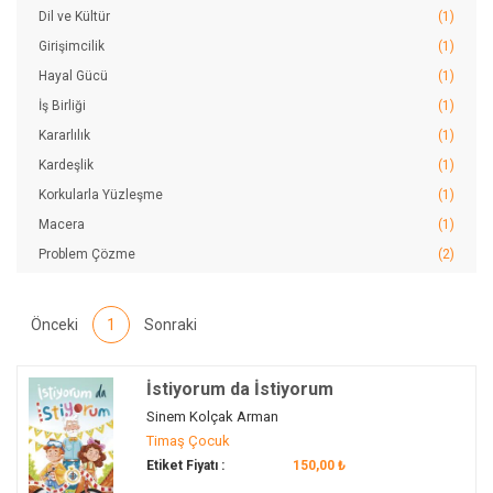
Dil ve Kültür
(1)
Girişimcilik
(1)
Hayal Gücü
(1)
İş Birliği
(1)
Kararlılık
(1)
Kardeşlik
(1)
Korkularla Yüzleşme
(1)
Macera
(1)
Problem Çözme
(2)
Tüketim Bilinci
(1)
Önceki
1
Sonraki
İstiyorum da İstiyorum
Sinem Kolçak Arman
Timaş Çocuk
Etiket Fiyatı :
150,00 ₺