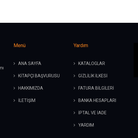
Menü
Yardım
ANA SAYFA
KATALOGLAR
mı
KİTAPÇI BAŞVURUSU
GİZLİLİK İLKESİ
HAKKIMIZDA
FATURA BİLGİLERİ
İLETİŞİM
BANKA HESAPLARI
İPTAL VE İADE
YARDIM