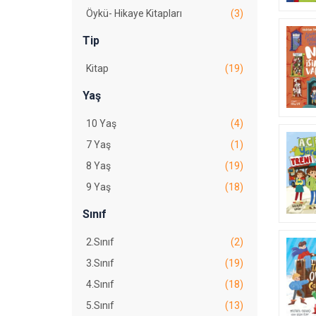
Şeniz Baş
(1)
Öykü- Hikaye Kitapları
(3)
Tip
Kitap
(19)
Yaş
10 Yaş
(4)
7 Yaş
(1)
8 Yaş
(19)
9 Yaş
(18)
Sınıf
2.Sınıf
(2)
3.Sınıf
(19)
4.Sınıf
(18)
5.Sınıf
(13)