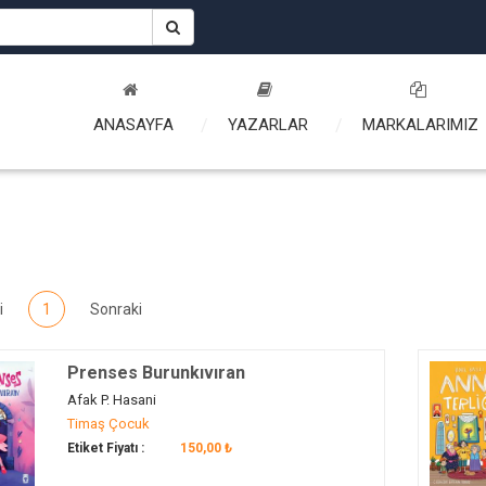
ANASAYFA
YAZARLAR
MARKALARIMIZ
i
1
Sonraki
Prenses Burunkıvıran
Afak P. Hasani
Timaş Çocuk
Etiket Fiyatı :
150,00 ₺