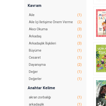
Kavram
Aile
(1)
Aile İçi İletişime Önem Verme
(2)
Akıcı Okuma
(3)
Arkadaş
(1)
Arkadaşlık İlişkileri
(3)
Büyüme
(1)
Cesaret
(1)
Dayanışma
(2)
Değer
(1)
Değerler
(1)
Deyim ve Atasözü
(2)
Anahtar Kelime
Dil Bilgisi
(1)
akran zorbalığı
(1)
Dilimizin Zenginlikleri
(1)
arkadaşlık
(1)