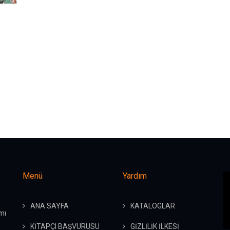
Menü
Yardım
ANA SAYFA
KATALOGLAR
mı
KİTAPÇI BAŞVURUSU
GİZLİLİK İLKESİ