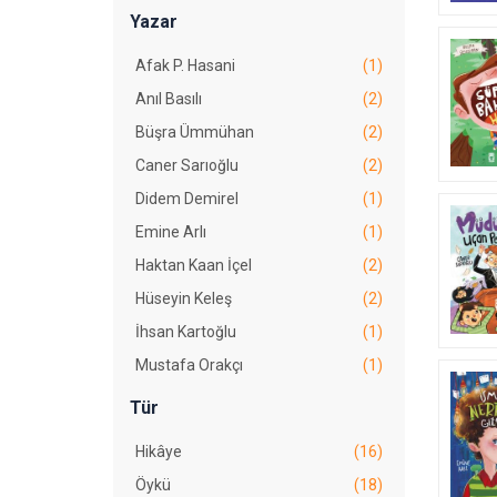
Yazar
Afak P. Hasani
(1)
Anıl Basılı
(2)
Büşra Ümmühan
(2)
Caner Sarıoğlu
(2)
Didem Demirel
(1)
Emine Arlı
(1)
Haktan Kaan İçel
(2)
Hüseyin Keleş
(2)
İhsan Kartoğlu
(1)
Mustafa Orakçı
(1)
Nurten Deniz Nazlıer Sevdi
(1)
Tür
Özlem Horlu
(1)
Hikâye
(16)
Salih Uyan
(1)
Öykü
(18)