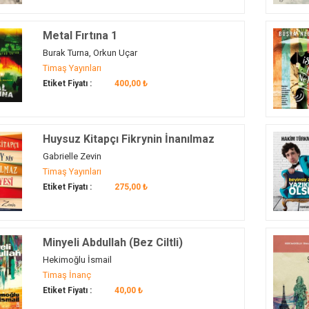
Metal Fırtına 1
Burak Turna, Orkun Uçar
Timaş Yayınları
Etiket Fiyatı :
400,00 ₺
Huysuz Kitapçı Fikrynin İnanılmaz
Hikayesi
Gabrielle Zevin
Timaş Yayınları
Etiket Fiyatı :
275,00 ₺
Minyeli Abdullah (Bez Ciltli)
Hekimoğlu İsmail
Timaş İnanç
Etiket Fiyatı :
40,00 ₺