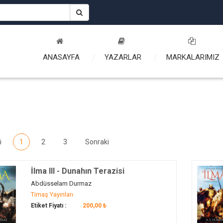
ANASAYFA
YAZARLAR
MARKALARIMIZ
i
1
2
3
Sonraki
İlma III - Dunahın Terazisi
Abdüsselam Durmaz
Timaş Yayınları
Etiket Fiyatı :
200,00 ₺