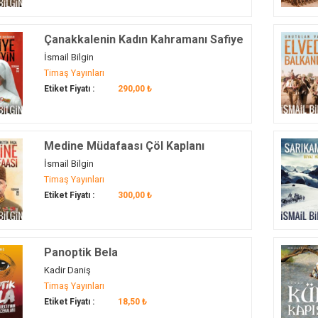
Çanakkalenin Kadın Kahramanı Safiye
Hüseyin
İsmail Bilgin
Timaş Yayınları
Etiket Fiyatı :
290,00 ₺
Medine Müdafaası Çöl Kaplanı
Fahreddin Paşa
İsmail Bilgin
Timaş Yayınları
Etiket Fiyatı :
300,00 ₺
Panoptik Bela
Kadir Daniş
Timaş Yayınları
Etiket Fiyatı :
18,50 ₺