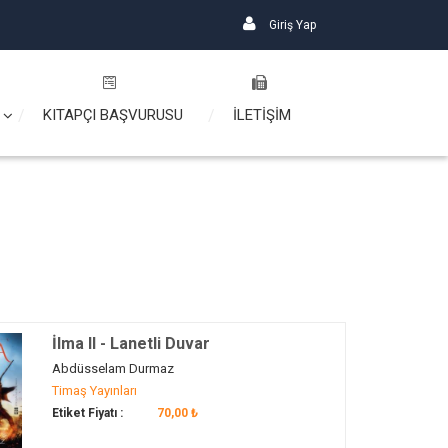
Giriş Yap
KITAPÇI BAŞVURUSU
İLETİŞİM
İlma II - Lanetli Duvar
Abdüsselam Durmaz
Timaş Yayınları
Etiket Fiyatı :
70,00 ₺