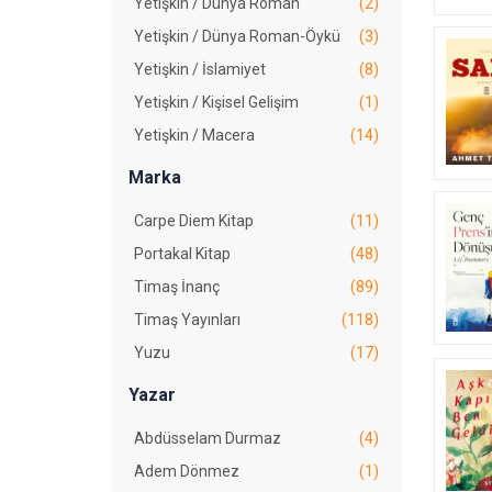
Yetişkin / Dünya Roman
(2)
Yetişkin / Dünya Roman-Öykü
(3)
Yetişkin / İslamiyet
(8)
Yetişkin / Kişisel Gelişim
(1)
Yetişkin / Macera
(14)
Yetişkin / Mizah
(1)
Marka
Yetişkin / Polisiye
(11)
Carpe Diem Kitap
(11)
Yetişkin / Romantik
(46)
Portakal Kitap
(48)
Yetişkin / Türk Roman-Öykü
(73)
Timaş İnanç
(89)
Timaş Yayınları
(118)
Yuzu
(17)
Yazar
Abdüsselam Durmaz
(4)
Adem Dönmez
(1)