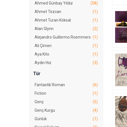
Ahmed Günbay Yıldız
(58)
Ahmet Tezcan
(1)
Ahmet Turan Köksal
(1)
Alan Glynn
(2)
Alejandro Guillermo Roemmers
(1)
Ali Çimen
(1)
Aya Kito
(1)
Aydın Hız
(3)
Ayfer Kafkas
(2)
Tür
Aynur Başkan
(1)
Fantastik Roman
(6)
Ayşe Kara
(1)
Fiction
(1)
Ayşe Şasa
(1)
Genç
(5)
Bahadır Yenişehirlioğlu
(13)
Genç Kurgu
(4)
Barry Jonsberg
(1)
Günlük
(1)
Bear Grylls
(4)