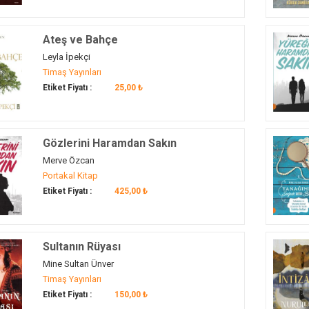
Ateş ve Bahçe
Leyla İpekçi
Timaş Yayınları
Etiket Fiyatı :
25,00 ₺
Gözlerini Haramdan Sakın
Merve Özcan
Portakal Kitap
Etiket Fiyatı :
425,00 ₺
Sultanın Rüyası
Mine Sultan Ünver
Timaş Yayınları
Etiket Fiyatı :
150,00 ₺