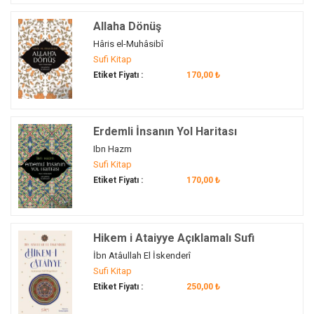
nur
(1)
Allaha Dönüş
Orta Çağ
(1)
Hâris el-Muhâsibî
otobiyografi
(1)
Sufi Kitap
öğüt
(1)
Etiket Fiyatı :
170,00 ₺
öz
(1)
öze dönüş
(1)
Erdemli İnsanın Yol Haritası
pervane
(1)
Ibn Hazm
psikoloji
(1)
Sufi Kitap
rıza
(1)
Etiket Fiyatı :
170,00 ₺
rivayet
(1)
ruh
(1)
ruhun gelişimi
(1)
Hikem i Ataiyye Açıklamalı Sufi
Rüya
(1)
Bilgelikleri
İbn Atâullah El İskenderî
sema
(1)
Sufi Kitap
sembolik
(1)
Etiket Fiyatı :
250,00 ₺
Sembolik Anlatım
(1)