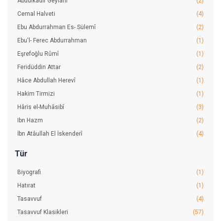
Abdülkâdir Geylânî
(2)
Cemal Halveti
(4)
Ebu Abdurrahman Es- Sülemî
(2)
Ebu'l- Ferec Abdurrahman
(1)
Eşrefoğlu Rûmî
(1)
Feridüddin Attar
(2)
Hâce Abdullah Herevî
(1)
Hakim Tirmizi
(1)
Hâris el-Muhâsibî
(3)
Ibn Hazm
(2)
İbn Atâullah El İskenderî
(4)
İbnü'l- Cevzî
(1)
Tür
İmam Gazzâlî
(13)
Biyografi
(1)
İ̇mam Rabbanî Ahmed Sirhindî
(1)
Hatırat
(1)
İsmail Hakkı Bursevî
(5)
Tasavvuf
(4)
Mevlânâ Celâleddin Rûmî
(1)
Tasavvuf Klasikleri
(57)
Molla Cami
(1)