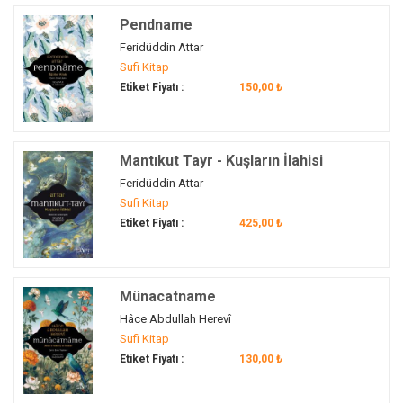
kadim kültür
(1)
Pendname
Kâdiriyye
(1)
Feridüddin Attar
Kafdağı
(1)
Sufi Kitap
kalbin tasfiyesi
(1)
Etiket Fiyatı :
150,00 ₺
kalp
(2)
kalp hayatı
(1)
Karıncanın Dİli
(1)
Mantıkut Tayr - Kuşların İlahisi
kemal
(1)
Feridüddin Attar
kişisel gelişim
(1)
Sufi Kitap
korku ve sevgi.
(1)
Etiket Fiyatı :
425,00 ₺
Kuran.
(1)
kuş
(1)
Münacatname
Kuşların Dİli
(1)
Hâce Abdullah Herevî
manevî gelişim
(2)
Sufi Kitap
maneviyat
(1)
Etiket Fiyatı :
130,00 ₺
Mantıku't-Tayr
(1)
Mesnevi
(1)