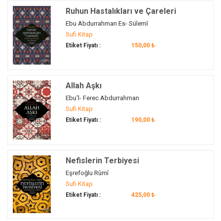
Hz. Yusuf
(1)
Ruhun Hastalıkları ve Çareleri
ibadet
(1)
Ebu Abdurrahman Es- Sülemî
Sufi Kitap
İbn Hazm
(1)
Etiket Fiyatı :
150,00 ₺
İbnü'l-Cevzî
(1)
ibret
(1)
ihlas
(1)
Allah Aşkı
ilim
(1)
Ebu'l- Ferec Abdurrahman
ilme'l-yakin
(1)
Sufi Kitap
iman
(1)
Etiket Fiyatı :
190,00 ₺
insan
(3)
insanın arayışı
(1)
irfan
(1)
Nefislerin Terbiyesi
islam
(4)
Eşrefoğlu Rûmî
İslam
(6)
Sufi Kitap
Etiket Fiyatı :
425,00 ₺
İspanya
(1)
İşrakilik
(1)