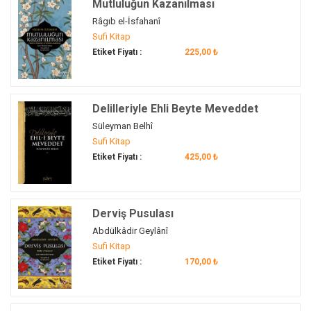
Mutluluğun Kazanılması
cevher
(1)
Râgıb el-İsfahanî
Cüneyd-i Bağdadi
(1)
Sufi Kitap
Çeştiyye
(1)
Etiket Fiyatı :
225,00 ₺
derviş
(2)
dil
(1)
Din
(1)
Delilleriyle Ehli Beyte Meveddet
Divan-ı Kebir
(1)
Süleyman Belhî
dostluk
(1)
Sufi Kitap
Etiket Fiyatı :
425,00 ₺
dönüşüm
(1)
dünya
(2)
edeb
(1)
Derviş Pusulası
edebiyat
(1)
Abdülkâdir Geylânî
edep
(3)
Sufi Kitap
ehl-i beyt
(1)
Etiket Fiyatı :
170,00 ₺
Ehl-i Beyt
(1)
emanet
(1)
emirler
(1)