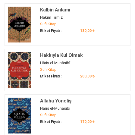
Mevlana
(1)
Kalbin Anlamı
Mevlâna
(1)
Hakim Tirmizi
mutasavvıf
(1)
Sufi Kitap
mutluluğu kazanmak
(1)
Etiket Fiyatı :
130,00 ₺
mutluluk
(2)
Müceddidiyye
(1)
mürid
(2)
Hakkıyla Kul Olmak
mürşid
(2)
Hâris el-Muhâsibî
Sufi Kitap
Nakşibendiyye
(1)
Etiket Fiyatı :
200,00 ₺
nasihat
(2)
nasihatname
(1)
nefis
(1)
Allaha Yöneliş
nefis terbiyesi
(2)
Hâris el-Muhâsibî
nefs
(2)
Sufi Kitap
Nefs
(1)
Etiket Fiyatı :
170,00 ₺
nefs tezkiyesi
(2)
nehyler
(1)