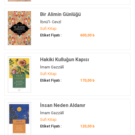
takva
(1)
Bir Alimin Günlüğü
tarih
(1)
İbnü'l- Cevzî
tarikat
(1)
Sufi Kitap
tasavvuf
(12)
Etiket Fiyatı :
600,00 ₺
Tasavvuf
(1)
tebliğ
(1)
tekâmül
(2)
Hakiki Kulluğun Kapısı
terbiye
(1)
İmam Gazzâlî
tezkiye
(2)
Sufi Kitap
vadi
(1)
Etiket Fiyatı :
170,00 ₺
vahiy
(1)
velayet
(1)
yol
(2)
İnsan Neden Aldanır
zikir
(1)
İmam Gazzâlî
Sufi Kitap
zühd
(1)
Etiket Fiyatı :
120,00 ₺