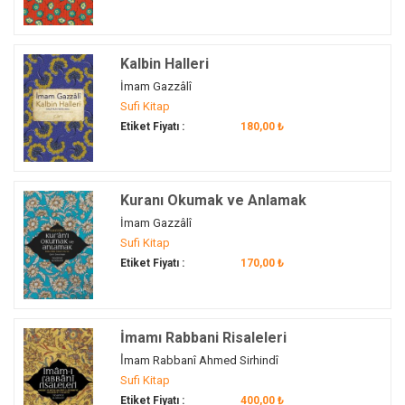
Kalbin Halleri
İmam Gazzâlî
Sufi Kitap
Etiket Fiyatı :
180,00 ₺
Kuranı Okumak ve Anlamak
İmam Gazzâlî
Sufi Kitap
Etiket Fiyatı :
170,00 ₺
İmamı Rabbani Risaleleri
İ̇mam Rabbanî Ahmed Sirhindî
Sufi Kitap
Etiket Fiyatı :
400,00 ₺