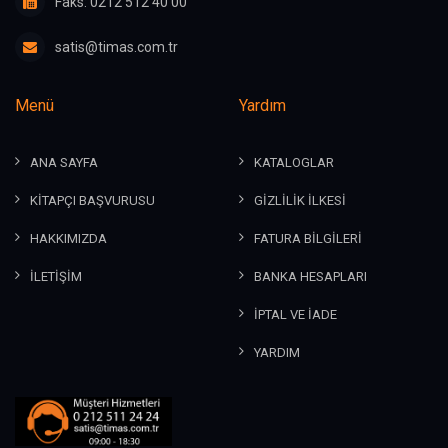
Faks: 0212 512 40 00
satis@timas.com.tr
Menü
Yardım
ANA SAYFA
KATALOGLAR
KİTAPÇI BAŞVURUSU
GİZLİLİK İLKESİ
HAKKIMIZDA
FATURA BİLGİLERİ
İLETİŞİM
BANKA HESAPLARI
İPTAL VE İADE
YARDIM