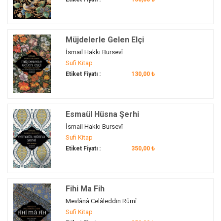
Müjdelerle Gelen Elçi
İsmail Hakkı Bursevî
Sufi Kitap
Etiket Fiyatı :
130,00 ₺
Esmaül Hüsna Şerhi
İsmail Hakkı Bursevî
Sufi Kitap
Etiket Fiyatı :
350,00 ₺
Fihi Ma Fih
Mevlânâ Celâleddin Rûmî
Sufi Kitap