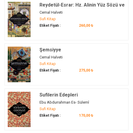
hikâye
(1)
Reydetül-Esrar: Hz. Alinin Yüz Sözü ve
himmet
(1)
Şerhleri
Cemal Halveti
Horasan
(1)
Sufi Kitap
Etiket Fiyatı :
260,00 ₺
huzur
(1)
huzur-ı ilahi
(1)
Hümâ
(1)
Şemsiyye
Hüseyin
(1)
Cemal Halveti
Hüthüd
(1)
Sufi Kitap
Hz. Ali
(1)
Etiket Fiyatı :
275,00 ₺
Hz. Fatıma
(1)
Hz. İsa
(1)
Hz. Meryem
(1)
Sufilerin Edepleri
Hz. Mevlâna
(1)
Ebu Abdurrahman Es- Sülemî
Hz. Muhammed
(1)
Sufi Kitap
Hz. Peygamber
(1)
Etiket Fiyatı :
170,00 ₺
Hz. Süleyman
(1)
Hz. Şems
(1)