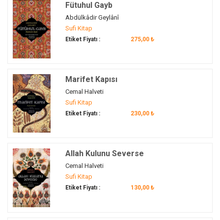
Fütuhul Gayb
Endülüs
(2)
Abdülkâdir Geylânî
erkân
(1)
Sufi Kitap
felsefe
(1)
Etiket Fiyatı :
275,00 ₺
Feridüddin-i Attar
(1)
fıkıh
(1)
gayret
Marifet Kapısı
(1)
gelenek
Cemal Halveti
(1)
Sufi Kitap
görgü kuralları
(1)
Etiket Fiyatı :
230,00 ₺
günce
(1)
hadis
(1)
hakikat
(3)
Allah Kulunu Severse
Hakka'l-yakin
(1)
Cemal Halveti
Hâlidiyye
(1)
Sufi Kitap
Hasan
(1)
Etiket Fiyatı :
130,00 ₺
hatırat
(1)
hayâ
(1)