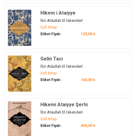
sevgi
(2)
sevgilinin sözü
(1)
Hikem i Ataiyye
seyr u sülûk
(3)
İbn Atâullah El İskenderî
Sufi Kitap
seyr-ü süluk
(1)
Etiket Fiyatı :
125,00 ₺
sır...
(1)
Simurg
(1)
siyer
(1)
Gelin Tacı
sohbet
(1)
İbn Atâullah El İskenderî
söz
(1)
Sufi Kitap
sufi
(2)
Etiket Fiyatı :
160,00 ₺
Sufi
(1)
sûfî
(1)
sufi psikolojisi
(1)
Hikemi Ataiyye Şerhi
sufizm
(1)
İbn Atâullah El İskenderî
Sultan Veled
(1)
Sufi Kitap
Etiket Fiyatı :
450,00 ₺
Sünnet
(1)
şeyh
(1)