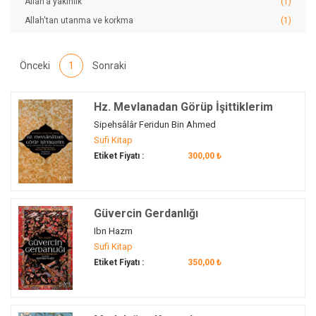
Allah'a yakınlık
(1)
Allah'tan utanma ve korkma
(1)
arınma
(3)
ariflerin halleri
(1)
Önceki
1
Sonraki
arkadaşlık
(1)
aşk
(4)
Hz. Mevlanadan Görüp İşittiklerim
aşk-ı Muhammed (asm)
(1)
Sipehsâlâr Feridun Bin Ahmed
aşkın halleri
(1)
Sufi Kitap
Attâr
(1)
Etiket Fiyatı :
300,00 ₺
ayet
(1)
ayne'l-yakin
(1)
Bahaaddin Valad
(1)
Güvercin Gerdanlığı
Batıya Yolculuk
(1)
Ibn Hazm
Sufi Kitap
beyazıd-ı bestami
(1)
Etiket Fiyatı :
350,00 ₺
bilgelik
(2)
bilgi
(1)
cennet
(1)