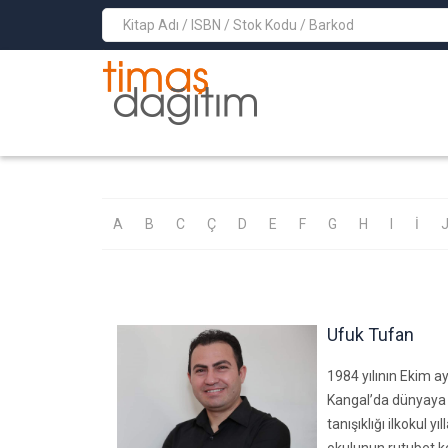
>
A
B
C
Ç
D
E
F
G
H
I
İ
Ufuk Tufan
1984 yılının Ekim a
Kangal’da dünyaya g
tanışıklığı ilkokul y