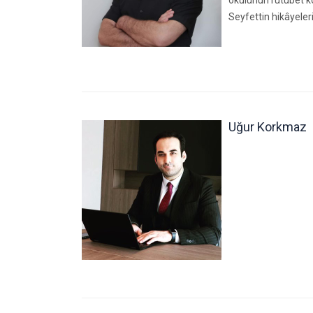
okulunun rutubet ko
Seyfettin hikâyeleri,
Uğur Korkmaz