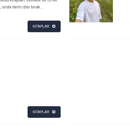
kulu kitapları, özellikle de Ömer
 onda derin izler bırak...
KITAPLAR
KITAPLAR