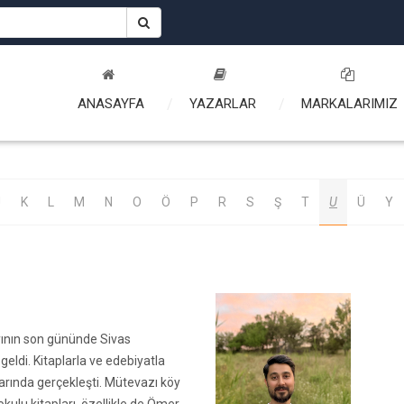
ANASAYFA
YAZARLAR
MARKALARIMIZ
J
K
L
M
N
O
Ö
P
R
S
Ş
T
U
Ü
Y
yının son gününde Sivas
eldi. Kitaplarla ve edebiyatla
ıllarında gerçekleşti. Mütevazı köy