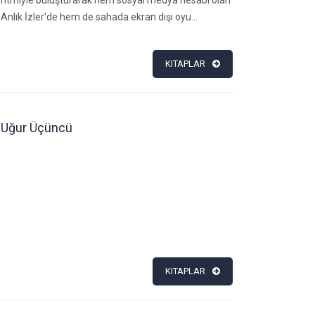
ritmiyle buluşturarak hem sosyal medya hesabı olan
Anlık İzler'de hem de sahada ekran dışı oyu...
KITAPLAR
Uğur Üçüncü
KITAPLAR