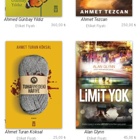
Sokağa Açılan Kapı
Sarı
Ahmed Günbay Yıldız
Ahmet Tezcan
360,00 ₺
250,00 ₺
Etiket Fiyatı :
Etiket Fiyatı :
Tuhafiyedeki Hafiye
Limit Yok
Ahmet Turan Köksal
Alan Glynn
25,00 ₺
45,00 ₺
Etiket Fiyatı :
Etiket Fiyatı :