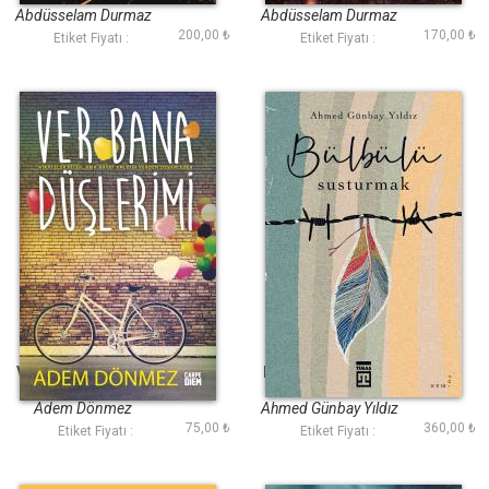
Abdüsselam Durmaz
Abdüsselam Durmaz
200,00 ₺
170,00 ₺
Etiket Fiyatı :
Etiket Fiyatı :
Ver Bana Düşlerimi
Bülbülü Susturmak
(Ciltli Şömizli)
Adem Dönmez
Ahmed Günbay Yıldız
75,00 ₺
360,00 ₺
Etiket Fiyatı :
Etiket Fiyatı :