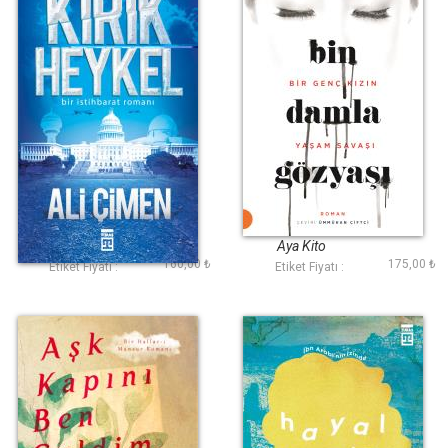
Kırık Heykel
Bin Damla Gözyaşı
Ali Çimen
Aya Kito
160,00 ₺
175,00 ₺
Etiket Fiyatı :
Etiket Fiyatı :