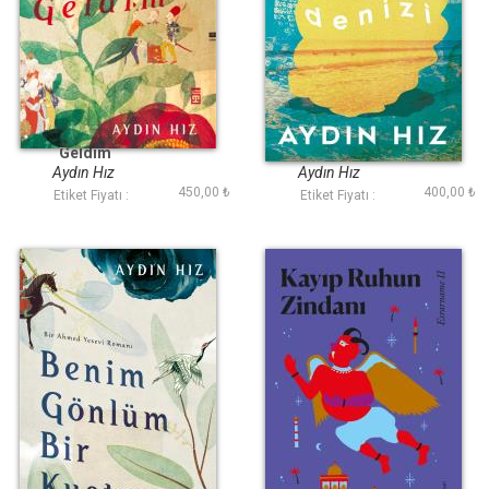
Aşk Kapını Ben
Hayal Denizi
Geldim
Aydın Hız
Aydın Hız
450,00 ₺
400,00 ₺
Etiket Fiyatı :
Etiket Fiyatı :