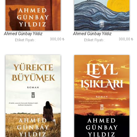
Issız Evin Kedisi
Üç Deniz Ötesi
Ahmed Günbay Yıldız
Ahmed Günbay Yıldız
300,00 ₺
300,00 ₺
Etiket Fiyatı :
Etiket Fiyatı :
Yürekte Büyümek
Leyl Işıkları