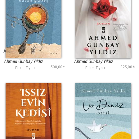
Aynada Batan Güneş
Benim Çiçeklerim
Ateşte Açar
Ahmed Günbay Yıldız
Ahmed Günbay Yıldız
500,00 ₺
325,00 ₺
Etiket Fiyatı :
Etiket Fiyatı :