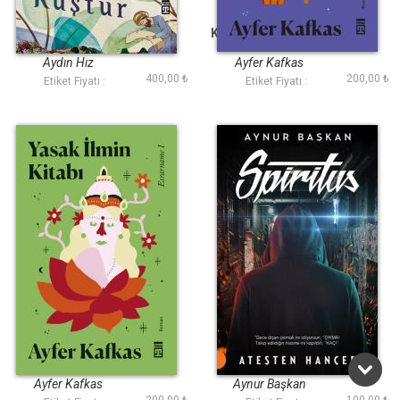
Benim Gönlüm Bir
Kayıp Ruhun Zindanı
Kuştur
Aydın Hız
Ayfer Kafkas
400,00 ₺
200,00 ₺
Etiket Fiyatı :
Etiket Fiyatı :
Yasak İlmin Kitabı
Spiritus
Ayfer Kafkas
Aynur Başkan