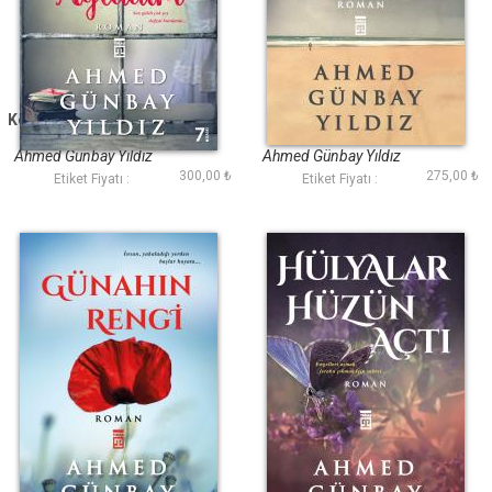
Kendimi Unutup Sana
Sevmekten
Ağladım
Korkuyorum
Ahmed Günbay Yıldız
Ahmed Günbay Yıldız
300,00 ₺
275,00 ₺
Etiket Fiyatı :
Etiket Fiyatı :