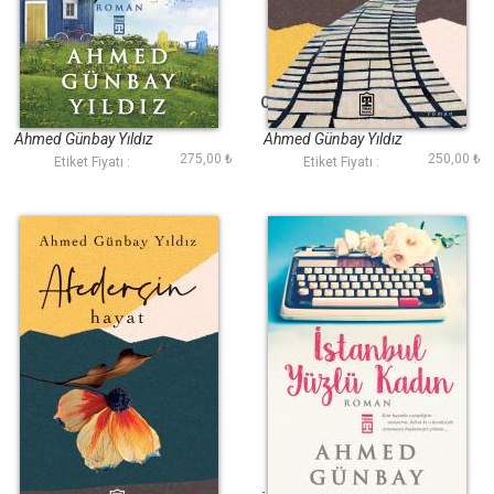
Seni Unutmaya
Ona Secde Yakışıyor
Gücüm Yetmedi
Ahmed Günbay Yıldız
Ahmed Günbay Yıldız
275,00 ₺
250,00 ₺
Etiket Fiyatı :
Etiket Fiyatı :