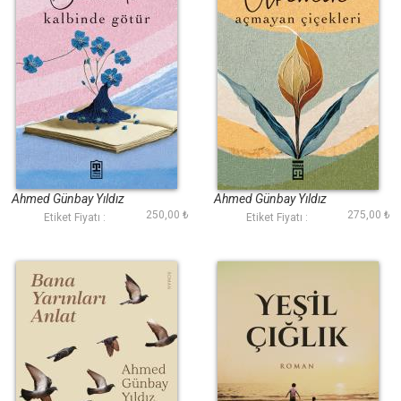
Beni de Kalbinde
Ülkemin Açmayan
Götür
Çiçekleri
Ahmed Günbay Yıldız
Ahmed Günbay Yıldız
250,00 ₺
275,00 ₺
Etiket Fiyatı :
Etiket Fiyatı :