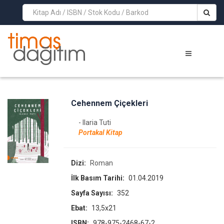
>
Cehennem Çiçekleri
- Ilaria Tuti
Portakal Kitap
Dizi:
Roman
İlk Basım Tarihi:
01.04.2019
Sayfa Sayısı:
352
Ebat:
13,5x21
ISBN:
978-975-2468-67-2