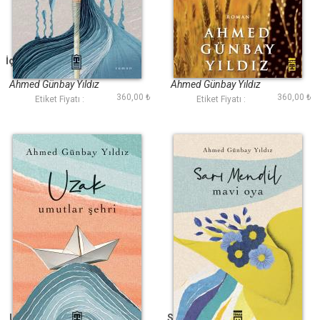
İçimde Susmayan Bir
Masal Kız
Çocuk Ağlar
Ahmed Günbay Yıldız
Ahmed Günbay Yıldız
360,00 ₺
360,00 ₺
Etiket Fiyatı :
Etiket Fiyatı :
Uzak Umutlar Şehri
Sarı Mendil Mavi Oya