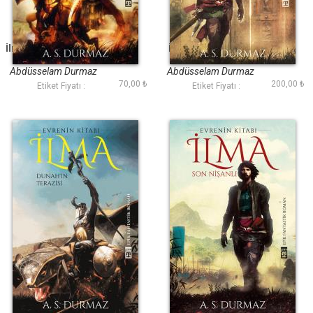
İlma II - Lanetli Duvar
İlma IV - Son Savaş
Abdüsselam Durmaz
Abdüsselam Durmaz
70,00 ₺
200,00 ₺
Etiket Fiyatı :
Etiket Fiyatı :
İlma III - Dunahın
İlma I - Son Nişanlı
Terazisi