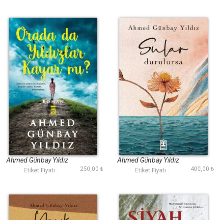
Orada da Yıldızlar
Sular Durulursa
Kayar mı?
Ahmed Günbay Yıldız
Ahmed Günbay Yıldız
250,00 ₺
400,00 ₺
Etiket Fiyatı :
Etiket Fiyatı :