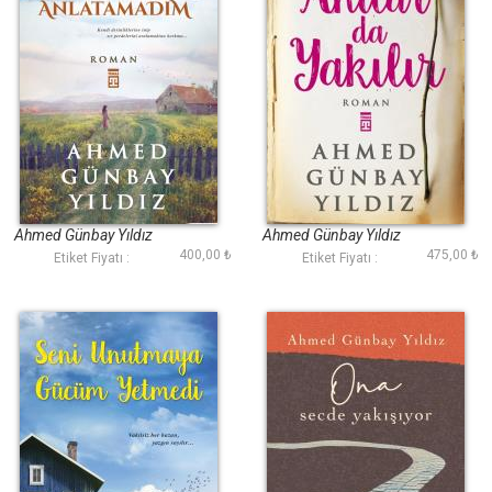
Kalbime Sensizliği
Anılar da Yakılır
Anlatamadım
Ahmed Günbay Yıldız
Ahmed Günbay Yıldız
400,00 ₺
475,00 ₺
Etiket Fiyatı :
Etiket Fiyatı :