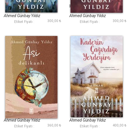
Günahın Rengi
Hülyalar Hüzün Açtı
Ahmed Günbay Yıldız
Ahmed Günbay Yıldız
300,00 ₺
300,00 ₺
Etiket Fiyatı :
Etiket Fiyatı :
Asi Delikanlı
Kaderin Çağırdığı
Yerdeyim
Ahmed Günbay Yıldız
Ahmed Günbay Yıldız
360,00 ₺
400,00 ₺
Etiket Fiyatı :
Etiket Fiyatı :