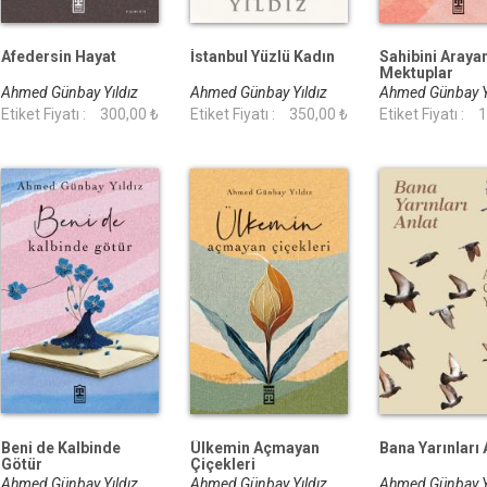
Afedersin Hayat
İstanbul Yüzlü Kadın
Sahibini Araya
Mektuplar
Ahmed Günbay Yıldız
Ahmed Günbay Yıldız
Ahmed Günbay Y
Etiket Fiyatı :
300,00 ₺
Etiket Fiyatı :
350,00 ₺
Etiket Fiyatı :
1
Beni de Kalbinde
Ülkemin Açmayan
Bana Yarınları 
Götür
Çiçekleri
Ahmed Günbay Yıldız
Ahmed Günbay Yıldız
Ahmed Günbay Y