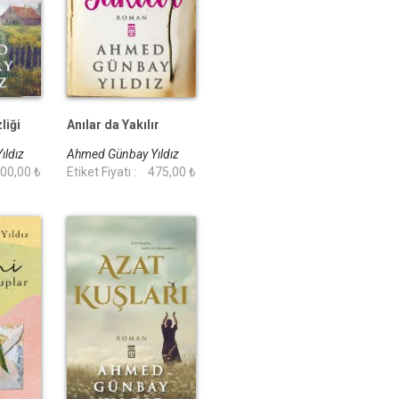
liği
Anılar da Yakılır
ıldız
Ahmed Günbay Yıldız
00,00 ₺
Etiket Fiyatı :
475,00 ₺