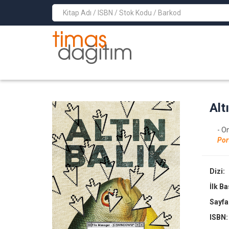
>
Alt
- O
Por
Dizi:
İlk B
Sayfa
ISBN