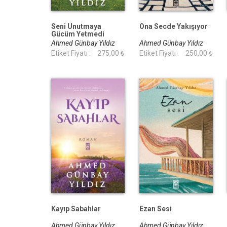
Seni Unutmaya
Ona Secde Yakışıyor
Gücüm Yetmedi
Ahmed Günbay Yıldız
Ahmed Günbay Yıldız
Etiket Fiyatı :
275,00 ₺
Etiket Fiyatı :
250,00 ₺
Kayıp Sabahlar
Ezan Sesi
Ahmed Günbay Yıldız
Ahmed Günbay Yıldız