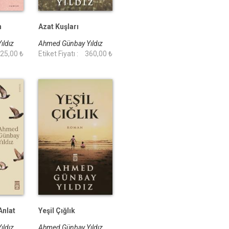
n
Azat Kuşları
ıldız
Ahmed Günbay Yıldız
25,00 ₺
Etiket Fiyatı :
360,00 ₺
Anlat
Yeşil Çığlık
ıldız
Ahmed Günbay Yıldız