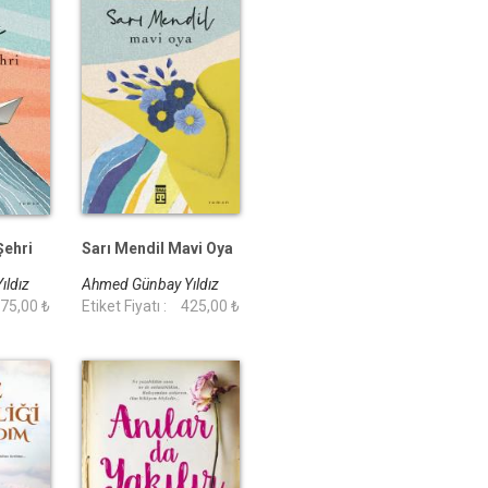
Şehri
Sarı Mendil Mavi Oya
ıldız
Ahmed Günbay Yıldız
75,00 ₺
Etiket Fiyatı :
425,00 ₺