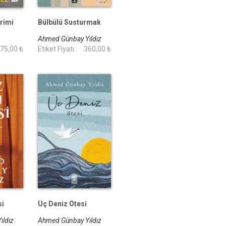
rimi
Bülbülü Susturmak
Ahmed Günbay Yıldız
75,00 ₺
Etiket Fiyatı :
360,00 ₺
si
Üç Deniz Ötesi
ıldız
Ahmed Günbay Yıldız