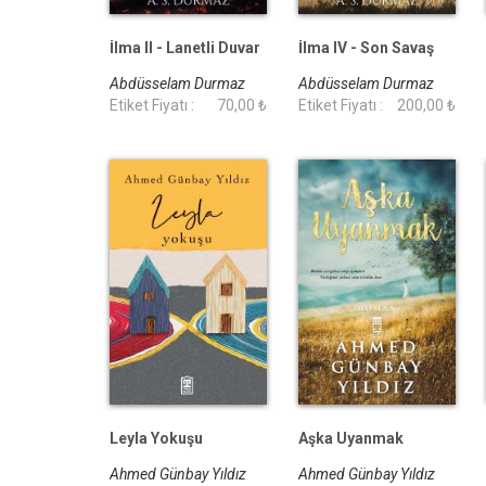
İlma II - Lanetli Duvar
İlma IV - Son Savaş
Abdüsselam Durmaz
Abdüsselam Durmaz
Etiket Fiyatı :
70,00 ₺
Etiket Fiyatı :
200,00 ₺
Leyla Yokuşu
Aşka Uyanmak
Ahmed Günbay Yıldız
Ahmed Günbay Yıldız