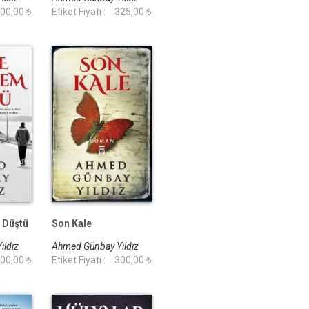
00,00 ₺
Etiket Fiyatı :
325,00 ₺
 Düştü
Son Kale
ıldız
Ahmed Günbay Yıldız
00,00 ₺
Etiket Fiyatı :
300,00 ₺