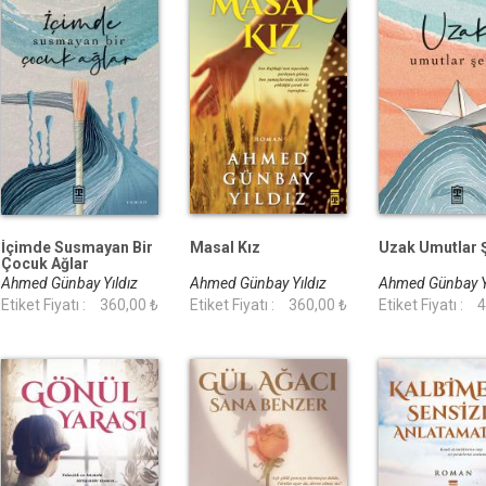
İçimde Susmayan Bir
Masal Kız
Uzak Umutlar 
Çocuk Ağlar
Ahmed Günbay Yıldız
Ahmed Günbay Yıldız
Ahmed Günbay Y
Etiket Fiyatı :
360,00 ₺
Etiket Fiyatı :
360,00 ₺
Etiket Fiyatı :
4