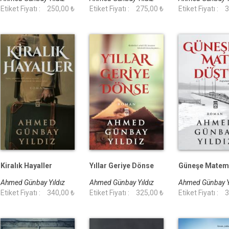
Etiket Fiyatı :
250,00 ₺
Etiket Fiyatı :
275,00 ₺
Etiket Fiyatı :
3
Kiralık Hayaller
Yıllar Geriye Dönse
Güneşe Matem
Ahmed Günbay Yıldız
Ahmed Günbay Yıldız
Ahmed Günbay Y
Etiket Fiyatı :
340,00 ₺
Etiket Fiyatı :
325,00 ₺
Etiket Fiyatı :
3