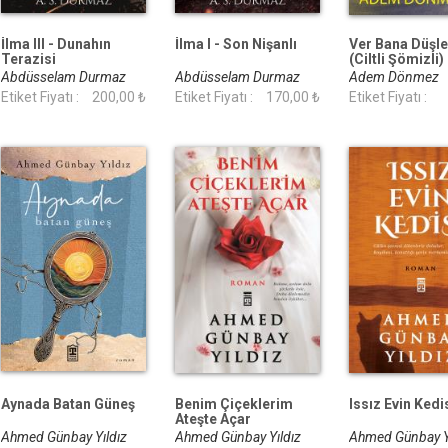
İlma III - Dunahın
İlma I - Son Nişanlı
Ver Bana Düşle
Terazisi
(Ciltli Şömizli)
Abdüsselam Durmaz
Abdüsselam Durmaz
Adem Dönmez
Etiket Fiyatı :
200,00 ₺
Etiket Fiyatı :
170,00 ₺
Etiket Fiyatı :
Aynada Batan Güneş
Benim Çiçeklerim
Issız Evin Kedi
Ateşte Açar
Ahmed Günbay Yıldız
Ahmed Günbay Yıldız
Ahmed Günbay Y