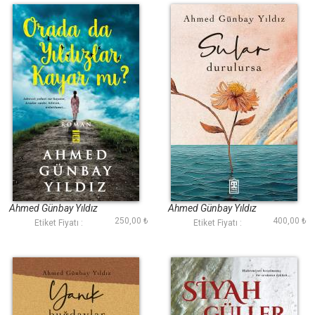
Orada da Yıldızlar
Sular Durulursa
Kayar mı?
Ahmed Günbay Yıldız
Ahmed Günbay Yıldız
250,00 ₺
400,00 ₺
Etiket Fiyatı :
Etiket Fiyatı :