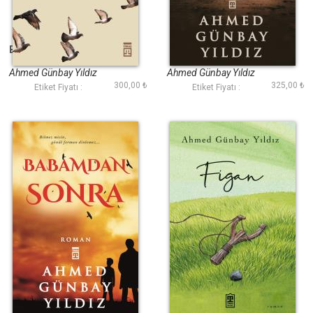
Bana Yarınları Anlat
Yeşil Çığlık
Ahmed Günbay Yıldız
Ahmed Günbay Yıldız
300,00 ₺
325,00 ₺
Etiket Fiyatı :
Etiket Fiyatı :
Babamdan Sonra
Figan