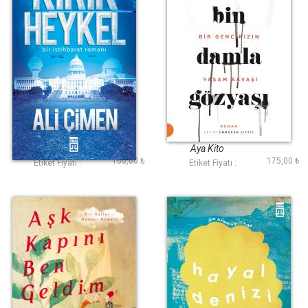
Kırık Heykel
Bin Damla Gözyaşı
Ali Çimen
Aya Kito
160,00 ₺
175,00 ₺
Etiket Fiyatı :
Etiket Fiyatı :