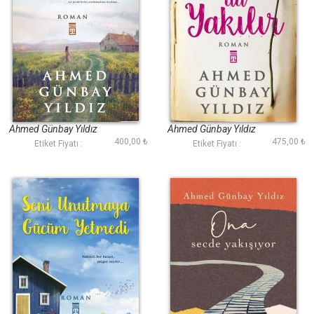
Kalbime Sensizliği
Anılar da Yakılır
Anlatamadım
Ahmed Günbay Yıldız
Ahmed Günbay Yıldız
400,00 ₺
475,00 ₺
Etiket Fiyatı :
Etiket Fiyatı :