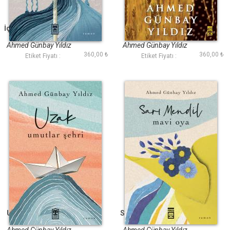
İçimde Susmayan Bir
Masal Kız
Çocuk Ağlar
Ahmed Günbay Yıldız
Ahmed Günbay Yıldız
360,00 ₺
360,00 ₺
Etiket Fiyatı :
Etiket Fiyatı :
Uzak Umutlar Şehri
Sarı Mendil Mavi Oya