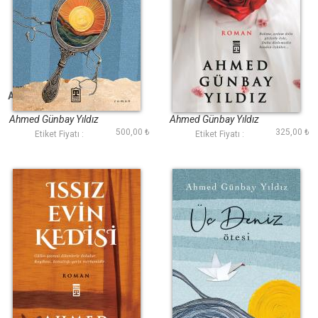
Aynada Batan Güneş
Benim Çiçeklerim
Ateşte Açar
Ahmed Günbay Yıldız
Ahmed Günbay Yıldız
500,00 ₺
325,00 ₺
Etiket Fiyatı :
Etiket Fiyatı :