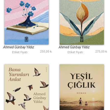
Beni de Kalbinde
Ülkemin Açmayan
Götür
Çiçekleri
Ahmed Günbay Yıldız
Ahmed Günbay Yıldız
250,00 ₺
275,00 ₺
Etiket Fiyatı :
Etiket Fiyatı :