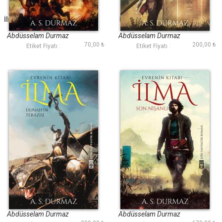
İlma II - Lanetli Duvar
İlma IV - Son Savaş
Abdüsselam Durmaz
Abdüsselam Durmaz
70,00 ₺
200,00 ₺
Etiket Fiyatı :
Etiket Fiyatı :
İlma III - Dunahın
İlma I - Son Nişanlı
Terazisi
Abdüsselam Durmaz
Abdüsselam Durmaz