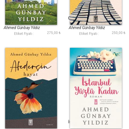
Seni Unutmaya
Ona Secde Yakışıyor
Gücüm Yetmedi
Ahmed Günbay Yıldız
Ahmed Günbay Yıldız
275,00 ₺
250,00 ₺
Etiket Fiyatı :
Etiket Fiyatı :
Afedersin Hayat
İstanbul Yüzlü Kadın