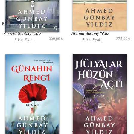
Kendimi Unutup Sana
Sevmekten
Ağladım
Korkuyorum
Ahmed Günbay Yıldız
Ahmed Günbay Yıldız
300,00 ₺
275,00 ₺
Etiket Fiyatı :
Etiket Fiyatı :
Günahın Rengi
Hülyalar Hüzün Açtı