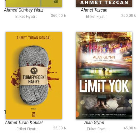
Ahmed Günbay Yıldız
Ahmet Tezcan
360,00 ₺
250,00 ₺
Etiket Fiyatı :
Etiket Fiyatı :
Tuhafiyedeki Hafiye
Limit Yok
Ahmet Turan Köksal
Alan Glynn
25,00 ₺
45,00 ₺
Etiket Fiyatı :
Etiket Fiyatı :