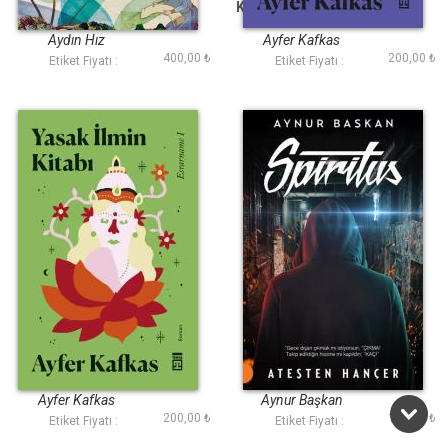
Benim Gönlüm Bir
Kayıp Ruhun Zindanı
Kuştur
Aydın Hız
Ayfer Kafkas
400,00 ₺
200,00 ₺
Etiket Fiyatı :
Etiket Fiyatı :
Yasak İlmin Kitabı
Spiritus
Ayfer Kafkas
Aynur Başkan
200,00 ₺
100,00 ₺
Etiket Fiyatı :
Etiket Fiyatı :