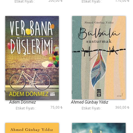
200,00 ₺
170,00 ₺
Etiket Fiyatı :
Etiket Fiyatı :
Ver Bana Düşlerimi
Bülbülü Susturmak
(Ciltli Şömizli)
Adem Dönmez
Ahmed Günbay Yıldız
75,00 ₺
360,00 ₺
Etiket Fiyatı :
Etiket Fiyatı :