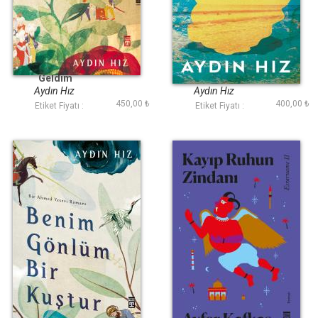
Aşk Kapını Ben
Hayal Denizi
Geldim
Aydın Hız
Aydın Hız
450,00 ₺
400,00 ₺
Etiket Fiyatı :
Etiket Fiyatı :