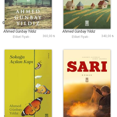
Gurbeti Ben Yaşadım
Ekinler Yeşerdikçe
Ahmed Günbay Yıldız
Ahmed Günbay Yıldız
360,00 ₺
340,00 ₺
Etiket Fiyatı :
Etiket Fiyatı :
Sokağa Açılan Kapı
Sarı