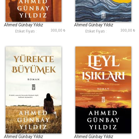
Issız Evin Kedisi
Üç Deniz Ötesi
Ahmed Günbay Yıldız
Ahmed Günbay Yıldız
300,00 ₺
300,00 ₺
Etiket Fiyatı :
Etiket Fiyatı :
Yürekte Büyümek
Leyl Işıkları
Ahmed Günbay Yıldız
Ahmed Günbay Yıldız