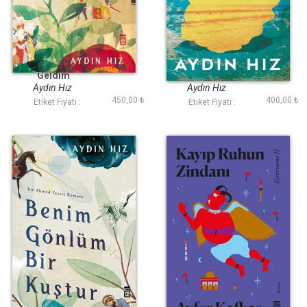
Aşk Kapını Ben
Hayal Denizi
Geldim
Aydın Hız
Aydın Hız
450,00 ₺
400,00 ₺
Etiket Fiyatı :
Etiket Fiyatı :