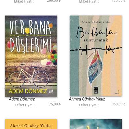
200,00 ₺
170,00 ₺
Etiket Fiyatı :
Etiket Fiyatı :
Ver Bana Düşlerimi
Bülbülü Susturmak
(Ciltli Şömizli)
Adem Dönmez
Ahmed Günbay Yıldız
75,00 ₺
360,00 ₺
Etiket Fiyatı :
Etiket Fiyatı :