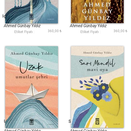
İçimde Susmayan Bir
Masal Kız
Çocuk Ağlar
Ahmed Günbay Yıldız
Ahmed Günbay Yıldız
360,00 ₺
360,00 ₺
Etiket Fiyatı :
Etiket Fiyatı :
Uzak Umutlar Şehri
Sarı Mendil Mavi Oya