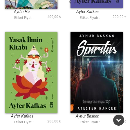
Benim Gönlüm Bir
Kayıp Ruhun Zindanı
Kuştur
Aydın Hız
Ayfer Kafkas
400,00 ₺
200,00 ₺
Etiket Fiyatı :
Etiket Fiyatı :
Yasak İlmin Kitabı
Spiritus
Ayfer Kafkas
Aynur Başkan
200,00 ₺
100,00 ₺
Etiket Fiyatı :
Etiket Fiyatı :