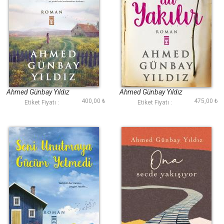
Kalbime Sensizliği
Anılar da Yakılır
Anlatamadım
Ahmed Günbay Yıldız
Ahmed Günbay Yıldız
400,00 ₺
475,00 ₺
Etiket Fiyatı :
Etiket Fiyatı :