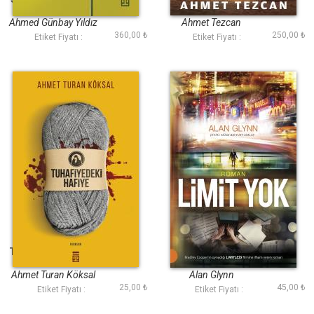
Ahmed Günbay Yıldız
Ahmet Tezcan
360,00 ₺
250,00 ₺
Etiket Fiyatı :
Etiket Fiyatı :
Tuhafiyedeki Hafiye
Limit Yok
Ahmet Turan Köksal
Alan Glynn
25,00 ₺
45,00 ₺
Etiket Fiyatı :
Etiket Fiyatı :