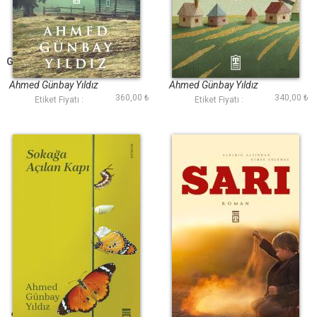
Gurbeti Ben Yaşadım
Ekinler Yeşerdikçe
Ahmed Günbay Yıldız
Ahmed Günbay Yıldız
360,00 ₺
340,00 ₺
Etiket Fiyatı :
Etiket Fiyatı :
Sokağa Açılan Kapı
Sarı