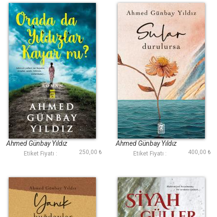
Orada da Yıldızlar
Sular Durulursa
Kayar mı?
Ahmed Günbay Yıldız
Ahmed Günbay Yıldız
250,00 ₺
400,00 ₺
Etiket Fiyatı :
Etiket Fiyatı :