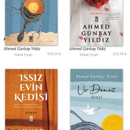
Aynada Batan Güneş
Benim Çiçeklerim
Ateşte Açar
Ahmed Günbay Yıldız
Ahmed Günbay Yıldız
500,00 ₺
325,00 ₺
Etiket Fiyatı :
Etiket Fiyatı :