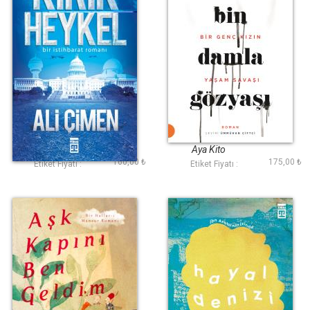
Kırık Heykel
Bin Damla Gözyaşı
Ali Çimen
Aya Kito
160,00 ₺
175,00 ₺
Etiket Fiyatı :
Etiket Fiyatı :