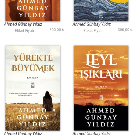
Issız Evin Kedisi
Üç Deniz Ötesi
Ahmed Günbay Yıldız
Ahmed Günbay Yıldız
300,00 ₺
300,00 ₺
Etiket Fiyatı :
Etiket Fiyatı :
Yürekte Büyümek
Leyl Işıkları
Ahmed Günbay Yıldız
Ahmed Günbay Yıldız