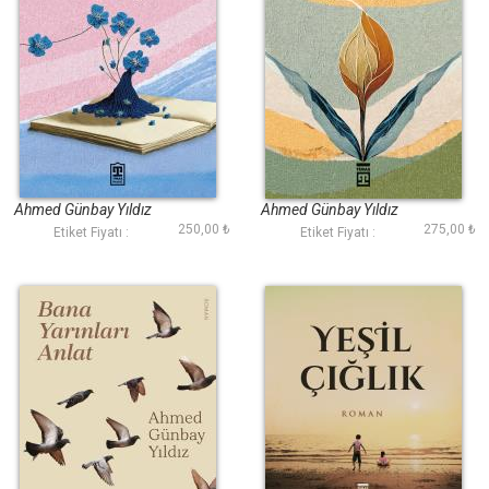
Beni de Kalbinde
Ülkemin Açmayan
Götür
Çiçekleri
Ahmed Günbay Yıldız
Ahmed Günbay Yıldız
250,00 ₺
275,00 ₺
Etiket Fiyatı :
Etiket Fiyatı :