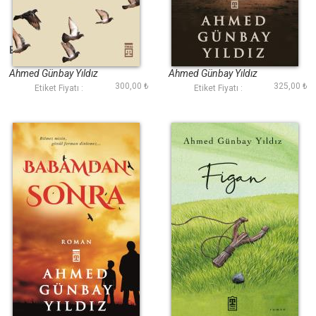
Bana Yarınları Anlat
Yeşil Çığlık
Ahmed Günbay Yıldız
Ahmed Günbay Yıldız
300,00 ₺
325,00 ₺
Etiket Fiyatı :
Etiket Fiyatı :
Babamdan Sonra
Figan