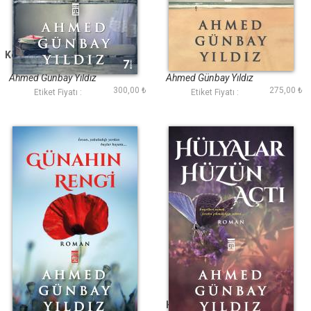
Kendimi Unutup Sana
Sevmekten
Ağladım
Korkuyorum
Ahmed Günbay Yıldız
Ahmed Günbay Yıldız
300,00 ₺
275,00 ₺
Etiket Fiyatı :
Etiket Fiyatı :
Günahın Rengi
Hülyalar Hüzün Açtı