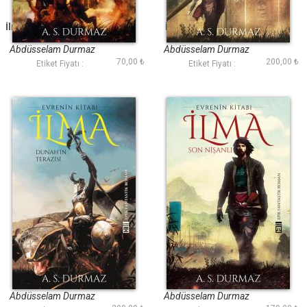
İlma II - Lanetli Duvar
İlma IV - Son Savaş
Abdüsselam Durmaz
Abdüsselam Durmaz
70,00 ₺
200,00 ₺
Etiket Fiyatı :
Etiket Fiyatı :
İlma III - Dunahın
İlma I - Son Nişanlı
Terazisi
Abdüsselam Durmaz
Abdüsselam Durmaz