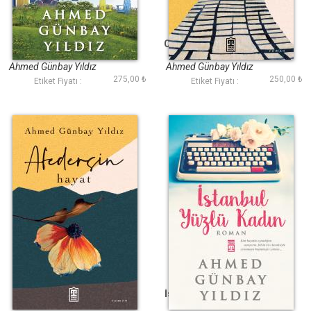
Seni Unutmaya
Ona Secde Yakışıyor
Gücüm Yetmedi
Ahmed Günbay Yıldız
Ahmed Günbay Yıldız
275,00 ₺
250,00 ₺
Etiket Fiyatı :
Etiket Fiyatı :
Afedersin Hayat
İstanbul Yüzlü Kadın